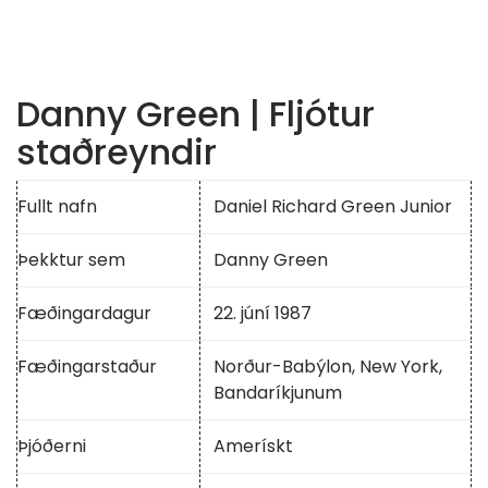
Danny Green | Fljótur
staðreyndir
Fullt nafn
Daniel Richard Green Junior
Þekktur sem
Danny Green
Fæðingardagur
22. júní 1987
Fæðingarstaður
Norður-Babýlon, New York,
Bandaríkjunum
Þjóðerni
Amerískt