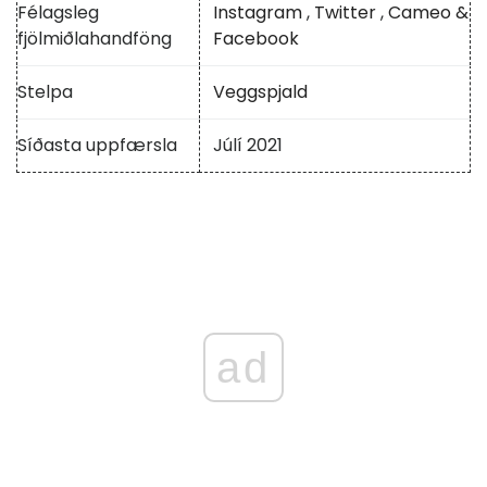
Félagsleg
Instagram
,
Twitter
,
Cameo &
fjölmiðlahandföng
Facebook
Stelpa
Veggspjald
Síðasta uppfærsla
Júlí 2021
ad