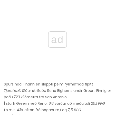
ad
Spurs náði í hann en sleppti þeim fyrrnefnda fljótt
Tjöruhæll.
Síðar skrifuðu Reno Bighorns undir Green. Einnig er
það
1.723
kílómetra frá San Antonio.
Í starfi Green með Reno,
6'6
vörður að meðaltali
20.1 PPG
(þ.m.t.
43%
aftan frá boganum) og
7,5 RPG.