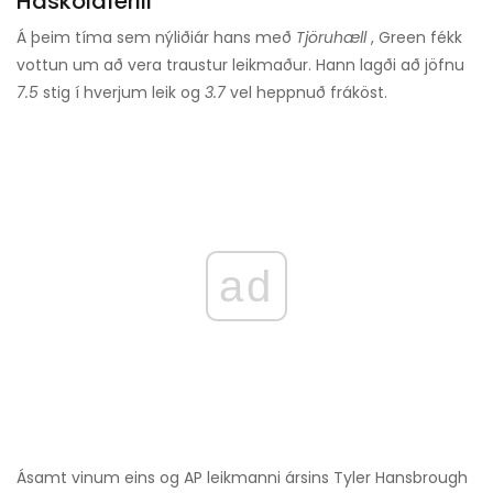
Háskólaferill
Á þeim tíma sem nýliðiár hans með
Tjöruhæll
, Green fékk
vottun um að vera traustur leikmaður. Hann lagði að jöfnu
7.5
stig í hverjum leik og
3.7
vel heppnuð fráköst.
ad
Ásamt vinum eins og AP leikmanni ársins Tyler Hansbrough