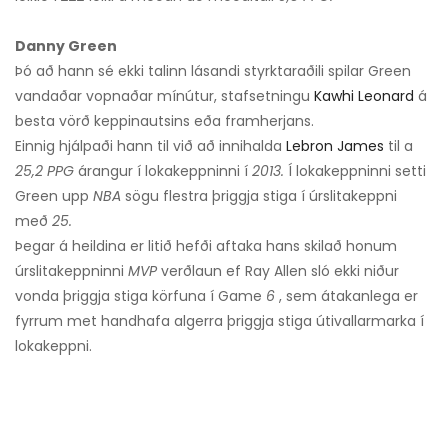
Danny Green
Þó að hann sé ekki talinn lásandi styrktaraðili spilar Green
vandaðar vopnaðar mínútur, stafsetningu
Kawhi Leonard
á
besta vörð keppinautsins eða framherjans.
Einnig hjálpaði hann til við að innihalda
Lebron James
til a
25,2 PPG
árangur í lokakeppninni í
2013.
Í lokakeppninni setti
Green upp
NBA
sögu flestra þriggja stiga í úrslitakeppni
með
25.
Þegar á heildina er litið hefði aftaka hans skilað honum
úrslitakeppninni
MVP
verðlaun ef Ray Allen sló ekki niður
vonda þriggja stiga körfuna í Game
6
, sem átakanlega er
fyrrum met handhafa algerra þriggja stiga útivallarmarka í
lokakeppni.