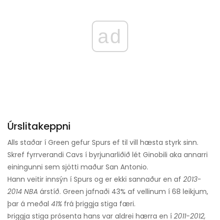
ad
Úrslitakeppni
Alls staðar í Green gefur Spurs ef til vill hæsta styrk sinn.
Skref fyrrverandi Cavs í byrjunarliðið lét Ginobili aka annarri
einingunni sem sjötti maður San Antonio.
Hann veitir innsýn í Spurs og er ekki sannaður en af
2013-
2014 NBA
árstíð. Green jafnaði 43% af vellinum í 68 leikjum,
þar á meðal
41%
frá þriggja stiga færi.
Þriggja stiga prósenta hans var aldrei hærra en í
2011-2012,