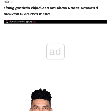
núna.
Einnig gætirðu viljað lesa um Abdel Nader. Smelltu á
hlekkinn til að læra meira.
ad