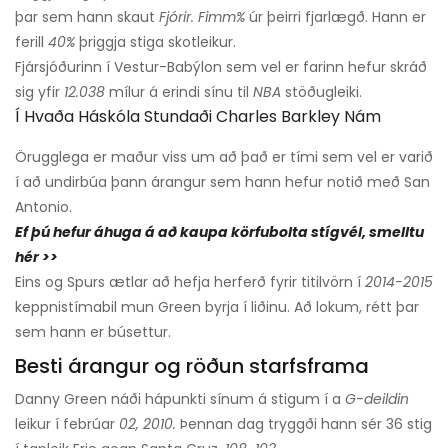
þar sem hann skaut
Fjórir. Fimm%
úr þeirri fjarlægð. Hann er
ferill
40%
þriggja stiga skotleikur.
Fjársjóðurinn í Vestur-Babýlon sem vel er farinn hefur skráð
sig yfir
12.038
mílur á erindi sínu til
NBA
stöðugleiki.
Í Hvaða Háskóla Stundaði Charles Barkley Nám
Örugglega er maður viss um að það er tími sem vel er varið
í að undirbúa þann árangur sem hann hefur notið með San
Antonio.
Ef þú hefur áhuga á að kaupa körfubolta stígvél, smelltu
hér >>
Eins og Spurs ætlar að hefja herferð fyrir titilvörn í
2014-2015
keppnistímabil mun Green byrja í liðinu. Að lokum, rétt þar
sem hann er búsettur.
Besti árangur og röðun starfsframa
Danny Green náði hápunkti sínum á stigum í a
G-deildin
leikur í febrúar
02, 2010.
Þennan dag tryggði hann sér 36 stig