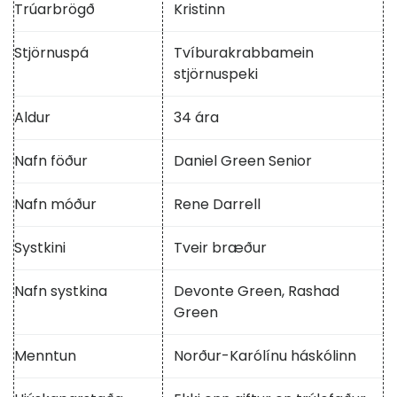
Trúarbrögð
Kristinn
Stjörnuspá
Tvíburakrabbamein
stjörnuspeki
Aldur
34 ára
Nafn föður
Daniel Green Senior
Nafn móður
Rene Darrell
Systkini
Tveir bræður
Nafn systkina
Devonte Green, Rashad
Green
Menntun
Norður-Karólínu háskólinn