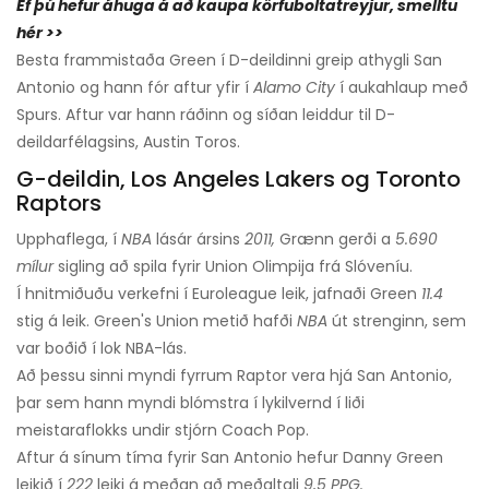
Ef þú hefur áhuga á að kaupa körfuboltatreyjur, smelltu
hér >>
Besta frammistaða Green í D-deildinni greip athygli San
Antonio og hann fór aftur yfir í
Alamo City
í aukahlaup með
Spurs. Aftur var hann ráðinn og síðan leiddur til D-
deildarfélagsins, Austin Toros.
G-deildin, Los Angeles Lakers og Toronto
Raptors
Upphaflega, í
NBA
lásár ársins
2011,
Grænn gerði a
5.690
mílur
sigling að spila fyrir Union Olimpija frá Slóveníu.
Í hnitmiðuðu verkefni í Euroleague leik, jafnaði Green
11.4
stig á leik. Green's Union metið hafði
NBA
út strenginn, sem
var boðið í lok NBA-lás.
Að þessu sinni myndi fyrrum Raptor vera hjá San Antonio,
þar sem hann myndi blómstra í lykilvernd í liði
meistaraflokks undir stjórn Coach Pop.
Aftur á sínum tíma fyrir San Antonio hefur Danny Green
leikið í
222
leiki á meðan að meðaltali
9,5 PPG.