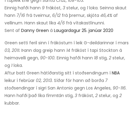
í tapleik Erie gegn Santa Cruz,
108-103.
Einnig hafði hann
9
fráköst,
3
stelur, og
1
loka. Seinna skaut
hann
7/16
frá tveimur,
6/12
frá þremur, skjóta
46,4%
af
vellinum. Hann skaut líka
4/6
frá vítakastlínunni.
Sent af
Danny Green
á
Laugardagur 25. janúar 2020
Green setti feril sinn í fráköstum í leik G-deildarinnar í mars
03, 2011.
Þann dag greip hann
14
fráköst í tapi Stockton á
heimavelli gegn,
90-100.
Einnig hafði hann
18
stig,
2
stelur,
og
1
loka.
Aftur batt Green hátíðarstig sitt í stoðsendingum í
NBA
leikur í febrúar
02, 2013.
Síðar fór hann að borða
7
stoðsendingar í sigri San Antonio gegn Los Angeles,
90-116.
Hann hafði það líka
fimmtán
stig,
3
fráköst,
2
stelur, og
2
kubbar.