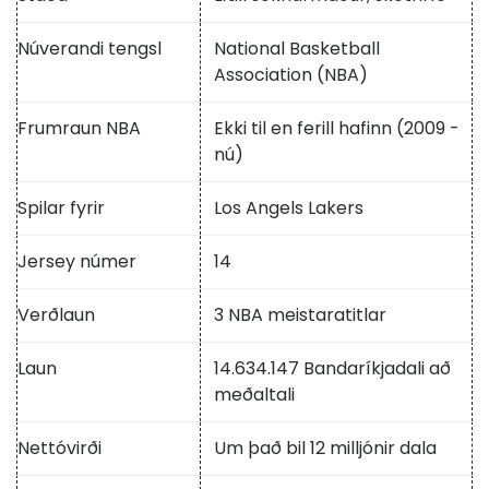
Núverandi tengsl
National Basketball
Association (NBA)
Frumraun NBA
Ekki til en ferill hafinn (2009 -
nú)
Spilar fyrir
Los Angels Lakers
Jersey númer
14
Verðlaun
3 NBA meistaratitlar
Laun
14.634.147 Bandaríkjadali að
meðaltali
Nettóvirði
Um það bil 12 milljónir dala