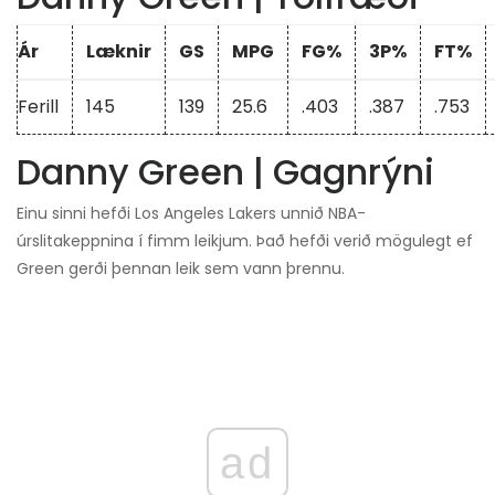
Ár
Læknir
GS
MPG
FG%
3P%
FT%
Ferill
145
139
25.6
.403
.387
.753
Danny Green | Gagnrýni
Einu sinni hefði Los Angeles Lakers unnið NBA-
úrslitakeppnina í fimm leikjum. Það hefði verið mögulegt ef
Green gerði þennan leik sem vann þrennu.
ad