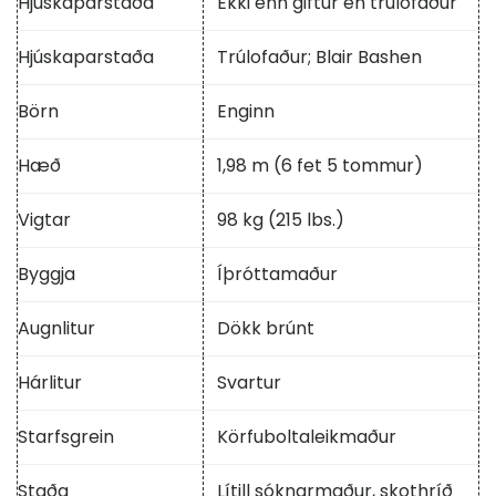
Hjúskaparstaða
Ekki enn giftur en trúlofaður
Hjúskaparstaða
Trúlofaður; Blair Bashen
Börn
Enginn
Hæð
1,98 m (6 fet 5 tommur)
Vigtar
98 kg (215 lbs.)
Byggja
Íþróttamaður
Augnlitur
Dökk brúnt
Hárlitur
Svartur
Starfsgrein
Körfuboltaleikmaður
Staða
Lítill sóknarmaður, skothríð