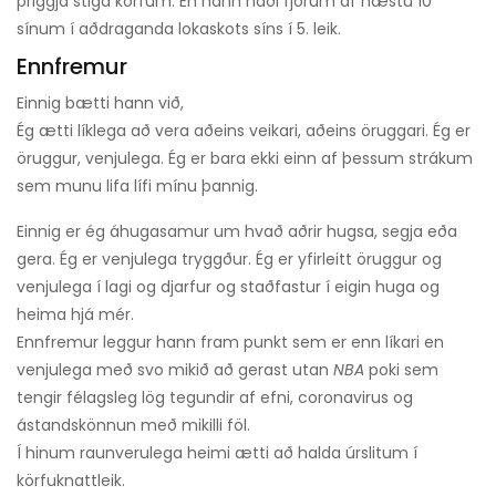
þriggja stiga körfum. En hann náði fjórum af næstu 10
sínum í aðdraganda lokaskots síns í 5. leik.
Ennfremur
Einnig bætti hann við,
Ég ætti líklega að vera aðeins veikari, aðeins öruggari. Ég er
öruggur, venjulega. Ég er bara ekki einn af þessum strákum
sem munu lifa lífi mínu þannig.
Einnig er ég áhugasamur um hvað aðrir hugsa, segja eða
gera. Ég er venjulega tryggður. Ég er yfirleitt öruggur og
venjulega í lagi og djarfur og staðfastur í eigin huga og
heima hjá mér.
Ennfremur leggur hann fram punkt sem er enn líkari en
venjulega með svo mikið að gerast utan
NBA
poki sem
tengir félagsleg lög tegundir af efni, coronavirus og
ástandskönnun með mikilli föl.
Í hinum raunverulega heimi ætti að halda úrslitum í
körfuknattleik.