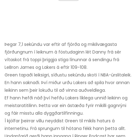
Þegar 7,1 sekúndu var eftir af fjórða og mikilvægasta
fjórðungnum í leiknum á föstudaginn lét Danny frá sér
vítaskot frá toppi þriggja stiga línunnar á sendingu frá
LeBron James og Lakers á eftir 109-108.
Green tapaði leiksigri, síðustu sekúndu skoti í NBA-úrslitaleik.
En hann saknaði. Því miður urðu Lakers að spila hvor annan
leikinn sem þeir lokuðu til að vinna auðveldlega.
Ef hann hefði náð því hefðu Lakers líklega unnið leikinn og
meistaratitilinn. Þetta var ein ástæða fyrir mikilli gagnrýni
og fáir misstu alla dyggðartilfinningu.
Í kjölfar þeirrar villu neyddist Green til mikils haturs á
internetinu. Frá sprungum til hótana fékk hann þetta allt.
Undanfarið gerði hann inngang í Ringer Podcast þar sem