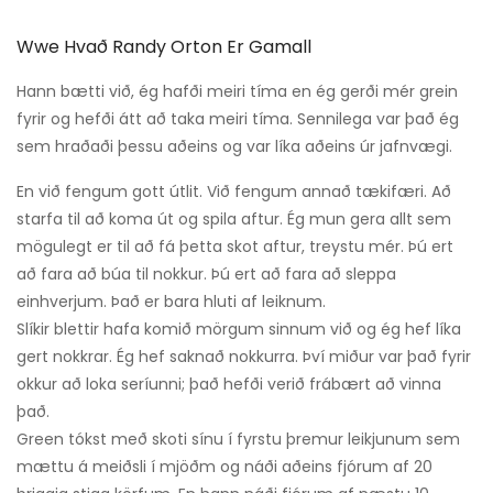
Wwe Hvað Randy Orton Er Gamall
Hann bætti við, ég hafði meiri tíma en ég gerði mér grein
fyrir og hefði átt að taka meiri tíma. Sennilega var það ég
sem hraðaði þessu aðeins og var líka aðeins úr jafnvægi.
En við fengum gott útlit. Við fengum annað tækifæri. Að
starfa til að koma út og spila aftur. Ég mun gera allt sem
mögulegt er til að fá þetta skot aftur, treystu mér. Þú ert
að fara að búa til nokkur. Þú ert að fara að sleppa
einhverjum. Það er bara hluti af leiknum.
Slíkir blettir hafa komið mörgum sinnum við og ég hef líka
gert nokkrar. Ég hef saknað nokkurra. Því miður var það fyrir
okkur að loka seríunni; það hefði verið frábært að vinna
það.
Green tókst með skoti sínu í fyrstu þremur leikjunum sem
mættu á meiðsli í mjöðm og náði aðeins fjórum af 20