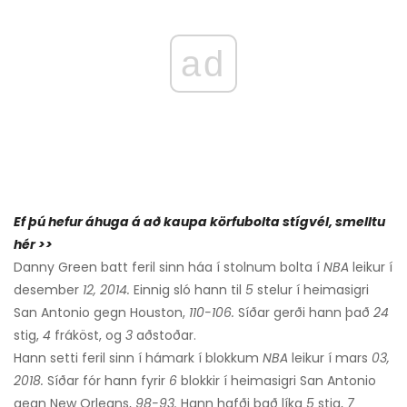
ad
Ef þú hefur áhuga á að kaupa körfubolta stígvél, smelltu
hér >>
Danny Green batt feril sinn háa í stolnum bolta í
NBA
leikur í
desember
12, 2014.
Einnig sló hann til
5
stelur í heimasigri
San Antonio gegn Houston,
110-106.
Síðar gerði hann það
24
stig,
4
fráköst, og
3
aðstoðar.
Hann setti feril sinn í hámark í blokkum
NBA
leikur í mars
03,
2018.
Síðar fór hann fyrir
6
blokkir í heimasigri San Antonio
gegn New Orleans,
98-93.
Hann hafði það líka
5
stig,
7