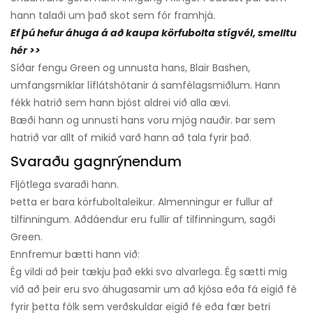
hann talaði um það skot sem fór framhjá.
Ef þú hefur áhuga á að kaupa körfubolta stígvél, smelltu
hér >>
Síðar fengu Green og unnusta hans, Blair Bashen,
umfangsmiklar líflátshótanir á samfélagsmiðlum. Hann
fékk hatrið sem hann bjóst aldrei við alla ævi.
Bæði hann og unnusti hans voru mjög nauðir. Þar sem
hatrið var allt of mikið varð hann að tala fyrir það.
Svaraðu gagnrýnendum
Fljótlega svaraði hann.
Þetta er bara körfuboltaleikur. Almenningur er fullur af
tilfinningum. Aðdáendur eru fullir af tilfinningum, sagði
Green.
Ennfremur bætti hann við:
Ég vildi að þeir tækju það ekki svo alvarlega. Ég sætti mig
við að þeir eru svo áhugasamir um að kjósa eða fá eigið fé
fyrir þetta fólk sem verðskuldar eigið fé eða fær betri