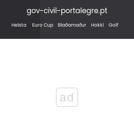
gov-civil-portalegre.pt
Helsta
Euro Cup
Blaðamaður
Hokkí
Golf
ad