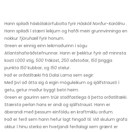
Hann spilaði háskólakörfubolta fyrir
Háskóli Norður-Karólínu
.
Hann spilaði í stærri leikjum og hafði meiri grunnvinninga en
nokkur
Tjöruhæll
fyrir honum.
Green er einnig einn leikmaðurinn í sögu
Atlantshafsráðstefnunnar. Hann er þekktur fyrir að minnsta
kosti
1.000
stig,
500
fráköst,
250
aðstoðar,
150
þriggja
punkta
150
kubbar, og
150
stelur.
Það er orðatiltæki frá Dalai Lama sem segir:
Með því að átta sig á eigin möguleikum og sjálfstrausti í
getu, getur maður byggt betri heim.
Green er gaurinn sem trúir staðfastlega á þetta orðatiltæki.
Stærsta perlan hans er andi og sjálfstraust. Hann er
áberandi með þessum einföldu en kraftmiklu orðum.
Það er ferð sem hann hefur lagt hingað til. Við skulum grafa
okkur í hinu sterka en hvetjandi ferðalagi sem grænt er