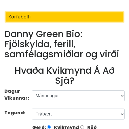
Körfubolti
Danny Green Bio:
Fjölskylda, ferill,
samfélagsmiðlar og virði
Hvaða Kvikmynd Á Að
Sjá?
Dagur
Vikunnar:
Tegund:
Gerð:
Kvikmynd
Röð