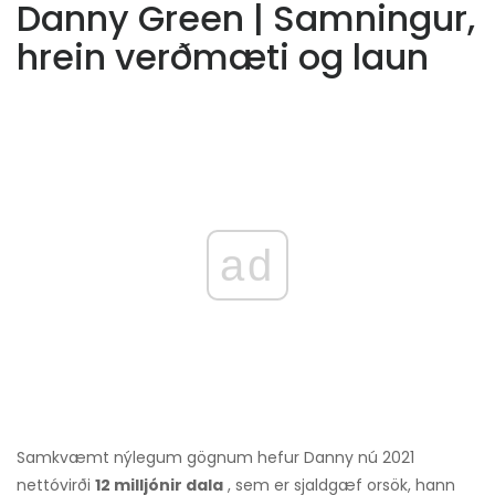
Danny Green | Samningur,
hrein verðmæti og laun
ad
Samkvæmt nýlegum gögnum hefur Danny nú 2021
nettóvirði
12 milljónir dala
, sem er sjaldgæf orsök, hann