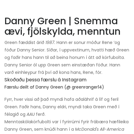
Danny Green | Snemma
ævi, fjölskylda, menntun
Green fæddist árið
1987.
Hann er sonur móður Rene ’og
föður Danny Senior. Síðar, í uppvextinum, hvatti hæð Green
og faðir hans hann til að beina honum í átt að körfubolta.
Danny Senior ól upp Green sem einstæðan föður. Hann
varð einhleypur frá því að kona hans, Rene, fór.
Skoðaðu þessa færslu á Instagram
Færslu deilt af Danny Green (@ greenranger14)
Fyrr, hver vissi að það myndi hafa aðaláhrif á líf og feril
Green. Faðir hans, Danny eldri, myndi taka Green með í
félagið og
AAU
ferð.
Menntaskólakörfubolti var í fyrirrúmi fyrir frábæra hæfileika
Danny Green, sem knúði hann í a
McDonald's All-America