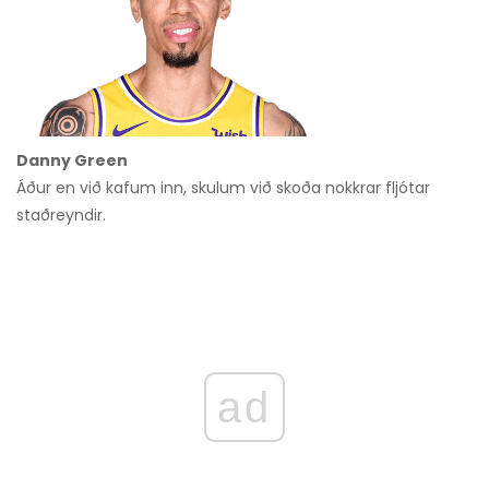
Danny Green
Áður en við kafum inn, skulum við skoða nokkrar fljótar
staðreyndir.
ad