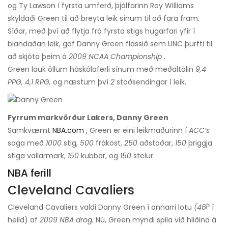
og Ty Lawson í fyrsta umferð, þjálfarinn Roy Williams
skyldaði Green til að breyta leik sínum til að fara fram.
Síðar, með því að flytja frá fyrsta stigs hugarfari yfir í
blandaðan leik, gaf Danny Green flassið sem UNC þurfti til
að skjóta þeim á
2009 NCAA Championship
.
Green lauk öllum háskólaferli sínum með meðaltölin
9,4
PPG, 4,1 RPG,
og næstum því
2
stoðsendingar í leik.
Fyrrum markvörður Lakers, Danny Green
Samkvæmt
NBA.com
, Green er eini leikmaðurinn í
ACC’s
saga með
1000
stig,
500
fráköst,
250
aðstoðar,
150
þriggja
stiga vallarmark,
150
kubbar, og
150
stelur.
NBA ferill
Cleveland Cavaliers
þ
Cleveland Cavaliers valdi Danny Green í annarri lotu
(46
í
heild) af
2009 NBA drög.
Nú, Green myndi spila við hliðina á