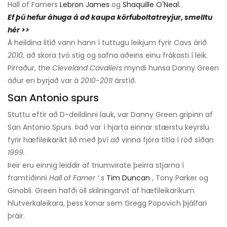
Hall of Famers
Lebron James
og
Shaquille O'Neal.
Ef þú hefur áhuga á að kaupa körfuboltatreyjur, smelltu
hér >>
Á heildina litið vann hann í tuttugu leikjum fyrir Cavs árið
2010,
að skora tvö stig og safna aðeins einu frákasti í leik.
Pirraður, the
Cleveland Cavaliers
myndi hunsa Danny Green
áður en byrjað var á
2010-2011
árstíð.
San Antonio spurs
Stuttu eftir að D-deildinni lauk, var Danny Green gripinn af
San Antonio Spurs. Það var í hjarta einnar stærstu keyrslu
fyrir hæfileikaríkt lið með því að vinna fjóra titla í röð síðan
1999.
Þeir eru einnig leiddir af triumvirate þeirra stjarna í
framtíðinni
Hall of Famer ’
s
Tim Duncan
, Tony Parker og
Ginobli. Green hafði öll skilningarvit af hæfileikaríkum
hlutverkaleikara, þess konar sem Gregg Popovich þjálfari
þráir.