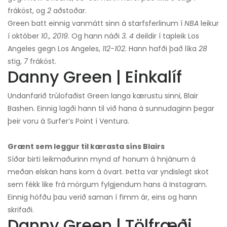
fráköst, og
2
aðstoðar.
Green batt einnig vanmátt sinn á starfsferlinum í
NBA
leikur
í október
10., 2019.
Og hann náði
3. 4
deildir í tapleik Los
Angeles gegn Los Angeles,
112-102.
Hann hafði það líka
28
stig,
7
fráköst.
Danny Green | Einkalíf
Undanfarið trúlofaðist Green langa kærustu sinni, Blair
Bashen. Einnig lagði hann til við hana á sunnudaginn þegar
þeir voru á Surfer’s Point í Ventura.
Grænt sem leggur til kærasta síns Blairs
Síðar birti leikmaðurinn mynd af honum á hnjánum á
meðan elskan hans kom á óvart. Þetta var yndislegt skot
sem fékk like frá mörgum fylgjendum hans á Instagram.
Einnig höfðu þau verið saman í fimm ár, eins og hann
skrifaði.
Danny Green | Tölfræði