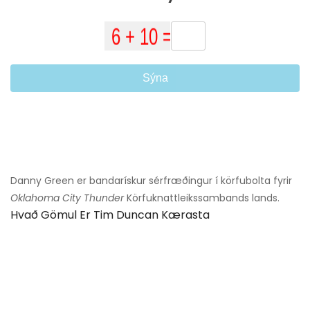
Sýna
Danny Green er bandarískur sérfræðingur í körfubolta fyrir
Oklahoma City Thunder
Körfuknattleikssambands lands.
Hvað Gömul Er Tim Duncan Kærasta