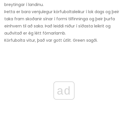
breytingar í landinu.
Þetta er bara venjulegur körfuboltaleikur í lok dags og þeir
taka fram skoðanir sínar í formi tilfinninga og þeir þurfa
einhvern til að saka. Það leiddi niður í síðasta leikrit og
auðvitað er ég létt fórnarlamb.
Körfubolta vitur, það var gott útlit. Green sagði.
ad