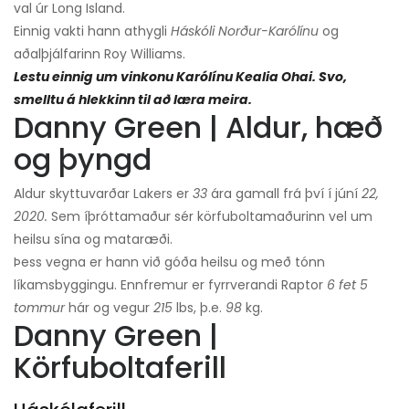
val úr Long Island.
Einnig vakti hann athygli
Háskóli Norður-Karólínu
og
aðalþjálfarinn Roy Williams.
Lestu einnig um vinkonu Karólínu Kealia Ohai. Svo,
smelltu á hlekkinn til að læra meira.
Danny Green | Aldur, hæð
og þyngd
Aldur skyttuvarðar Lakers er
33
ára gamall frá því í júní
22,
2020.
Sem íþróttamaður sér körfuboltamaðurinn vel um
heilsu sína og mataræði.
Þess vegna er hann við góða heilsu og með tónn
líkamsbyggingu. Ennfremur er fyrrverandi Raptor
6 fet 5
tommur
hár og vegur
215
lbs, þ.e.
98
kg.
Danny Green |
Körfuboltaferill