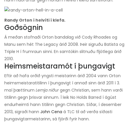
hann náði aftur gegn honum
Helvíti í klefa
samsvörun.
Randy Orton í helvíti í klefa.
Goðsögnin
Á meðan stofnaði Orton bandalag við Cody Rhoades og
Manu sem hét The Legacy árið 2008. Þeir sigruðu Batista og
Triple H í frumraun sinni. En samtökin slitnuðu fljótlega árið
2010.
Heimsmeistaramót í þungavigt
Eftir að hafa orðið yngsti meistarinn árið 2004 vann Orton
heimsmeistaratitilinn í þungavigt í annað sinn árið 2011 í 3.
maí þættinum
Lemja niður
gegn Christian, sem hann varði
titilinn gegn þrisvar sinnum. Í leik No Holds Barred í ágúst
endurheimti hann titilinn gegn Christian. Síðar, í desember
2013, sigraði hann
John Cena
á TLC til að verða síðasti
þungavigtarmeistarinn, sá fjórði fyrir hann.