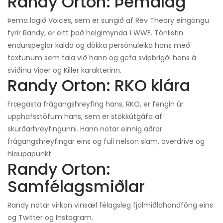
Randy Orton: Þemalag
Þema lagið Voices, sem er sungið af Rev Theory eingöngu
fyrir Randy, er eitt það helgimynda í WWE. Tónlistin
endurspeglar kalda og dökka persónuleika hans með
textunum sem tala við hann og gefa svipbrigði hans á
sviðinu Viper og Killer karakterinn.
Randy Orton: RKO klára
Frægasta frágangshreyfing hans, RKO, er fengin úr
upphafsstöfum hans, sem er stökkútgáfa af
skurðarhreyfingunni. Hann notar einnig aðrar
frágangshreyfingar eins og full nelson slam, overdrive og
hlaupapunkt.
Randy Orton:
Samfélagsmiðlar
Randy notar virkan vinsæl félagsleg fjölmiðlahandföng eins
og Twitter og Instagram.