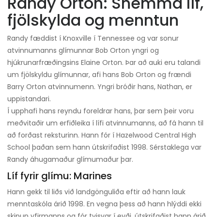
Randy Orton: Snemma líf,
fjölskylda og menntun
Randy fæddist í Knoxville í Tennessee og var sonur
atvinnumanns glímunnar Bob Orton yngri og
hjúkrunarfræðingsins Elaine Orton. Þar að auki eru talandi
um fjölskyldu glímunnar, afi hans Bob Orton og frændi
Barry Orton atvinnumenn. Yngri bróðir hans, Nathan, er
uppistandari.
Í upphafi hans reyndu foreldrar hans, þar sem þeir voru
meðvitaðir um erfiðleika í lífi atvinnumanns, að fá hann til
að forðast reksturinn. Hann fór í Hazelwood Central High
School þaðan sem hann útskrifaðist 1998. Sérstaklega var
Randy áhugamaður glímumaður þar.
Líf fyrir glímu: Marines
Hann gekk til liðs við landgönguliða eftir að hann lauk
menntaskóla árið 1998. En vegna þess að hann hlýddi ekki
skipun yfirmanns og fór tvisvar í eyði, útskrifaðist hann árið