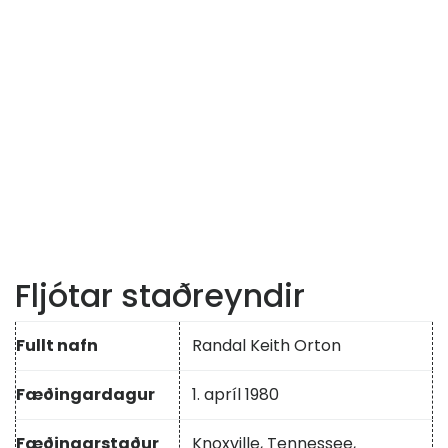
Fljótar staðreyndir
Fullt nafn
Randal Keith Orton
Fæðingardagur
1. apríl 1980
Fæðingarstaður
Knoxville, Tennessee,