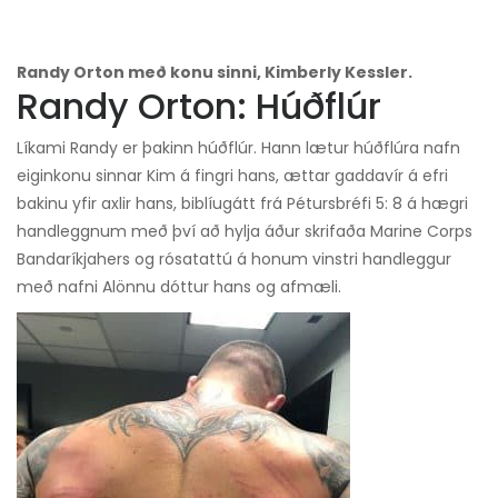
Randy Orton með konu sinni, Kimberly Kessler.
Randy Orton: Húðflúr
Líkami Randy er þakinn húðflúr. Hann lætur húðflúra nafn
eiginkonu sinnar Kim á fingri hans, ættar gaddavír á efri
bakinu yfir axlir hans, biblíugátt frá Pétursbréfi 5: 8 á hægri
handleggnum með því að hylja áður skrifaða Marine Corps
Bandaríkjahers og rósatattú á honum vinstri handleggur
með nafni Alönnu dóttur hans og afmæli.