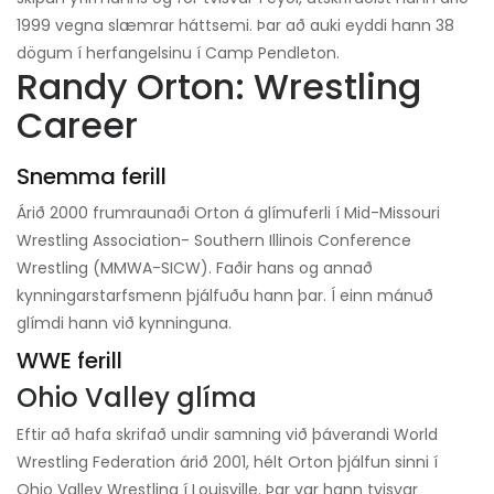
1999 vegna slæmrar háttsemi. Þar að auki eyddi hann 38
dögum í herfangelsinu í Camp Pendleton.
Randy Orton: Wrestling
Career
Snemma ferill
Árið 2000 frumraunaði Orton á glímuferli í Mid-Missouri
Wrestling Association- Southern Illinois Conference
Wrestling (MMWA-SICW). Faðir hans og annað
kynningarstarfsmenn þjálfuðu hann þar. Í einn mánuð
glímdi hann við kynninguna.
WWE ferill
Ohio Valley glíma
Eftir að hafa skrifað undir samning við þáverandi World
Wrestling Federation árið 2001, hélt Orton þjálfun sinni í
Ohio Valley Wrestling í Louisville. Þar var hann tvisvar