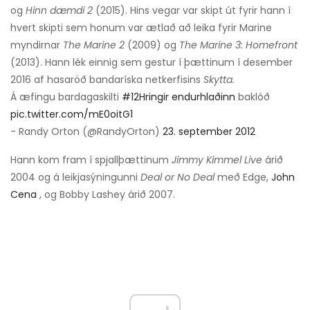
og
Hinn dæmdi 2
(2015). Hins vegar var skipt út fyrir hann í
hvert skipti sem honum var ætlað að leika fyrir Marine
myndirnar
The Marine 2
(2009) og
The Marine 3: Homefront
(2013). Hann lék einnig sem gestur í þættinum í desember
2016 af hasaröð bandaríska netkerfisins
Skytta.
Á æfingu bardagaskilti
#12Hringir endurhlaðinn
baklóð
pic.twitter.com/mE0oitG1
- Randy Orton (@RandyOrton)
23. september 2012
Hann kom fram í spjallþættinum
Jimmy Kimmel Live
árið
2004 og á leikjasýningunni
Deal or No Deal
með Edge,
John
Cena
, og Bobby Lashey árið 2007.