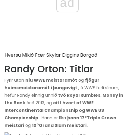
ad
Hversu Mikið Fær Skylar Diggins Borgað
Randy Orton: Titlar
Fyrir utan
níu WWE meistaramót
og
fjögur
heimsmeistaramót í þungavigt
, á WWE ferli sínum,
hefur Randy einnig unnið
tvö Royal Rumbles, Money in
the Bank
árið 2013, og
eitt hvert af WWE
Intercontinental Championship og WWE US
þ
Championship
. Hann er líka
þann 17
Triple Crown
þ
meistari
og
10
Grand Slam meistari.