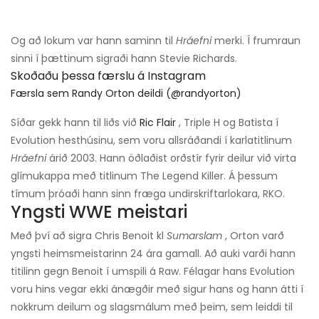
Og að lokum var hann saminn til
Hráefni
merki. Í frumraun
sinni í þættinum sigraði hann Stevie Richards.
Skoðaðu þessa færslu á Instagram
Færsla sem Randy Orton deildi (@randyorton)
Síðar gekk hann til liðs við
Ric Flair
, Triple H og Batista í
Evolution hesthúsinu, sem voru allsráðandi í karlatitlinum
Hráefni
árið 2003. Hann öðlaðist orðstír fyrir deilur við virta
glímukappa með titlinum The Legend Killer. Á þessum
tímum þróaði hann sinn fræga undirskriftarlokara, RKO.
Yngsti WWE meistari
Með því að sigra Chris Benoit kl
Sumarslam
, Orton varð
yngsti heimsmeistarinn 24 ára gamall. Að auki varði hann
titilinn gegn Benoit í umspili á Raw. Félagar hans Evolution
voru hins vegar ekki ánægðir með sigur hans og hann átti í
nokkrum deilum og slagsmálum með þeim, sem leiddi til