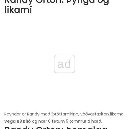
líkami
ad
Reyndar er Randy með íþróttamikinn, vöðvastæltan líkama
vega 113 kíló
og nær 6 fetum 5 tommur á hæð.