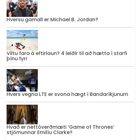
Hversu gamall er Michael B. Jordan?
Viltu fara á eftirlaun? 4 leiðir til að hætta í starfi
þínu fyrr
Hvers vegna LTE er svona hægt í Bandaríkjunum
Hvað er nettóverðmæti ‘Game of Thrones’
stjörnunnar Emilíu Clarke?