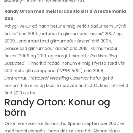
Randy Orton með meistarabeltið sitt á Wrestlemania
XXX.
Athygli vekur að hann hefur einnig verið titlaður sem „nýliði
ársins“ árið 2001, „hataðasta glímumaður ársins“ 2007 og
2009, „endurbættasti glímumaður ársins“ árið 2004,
„vinsælasti glímumaður ársins“ árið 2010, „Glímumaður
ársins“ 2009 og 2010, og margt fleira eftir
Pro Wrestling
Illustrated
. Tímaritið raðaði honum einnig í fyrsta sæti yfir
500 efstu glímukappana (
VERÐ 500
) árið 2008.
Ennfremur,
Fréttabréf Wrestling Observer
hefur gefið
honum titla eins og Most Improved árið 2004, Mest ofmetið
árið 2013 o.s.frv.
Randy Orton: Konur og
börn
Orton var kvæntur Samantha Speno í september 2007 en
með henni eignaðist hann dóttur sem hét Alanna Marie