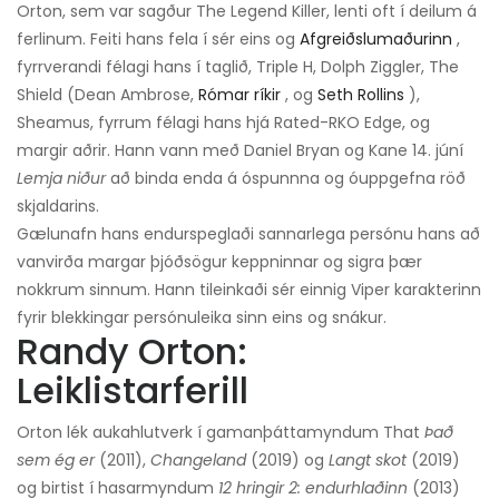
Orton, sem var sagður The Legend Killer, lenti oft í deilum á
ferlinum. Feiti hans fela í sér eins og
Afgreiðslumaðurinn
,
fyrrverandi félagi hans í taglið, Triple H, Dolph Ziggler, The
Shield (Dean Ambrose,
Rómar ríkir
, og
Seth Rollins
),
Sheamus, fyrrum félagi hans hjá Rated-RKO Edge, og
margir aðrir. Hann vann með Daniel Bryan og Kane 14. júní
Lemja niður
að binda enda á óspunnna og óuppgefna röð
skjaldarins.
Gælunafn hans endurspeglaði sannarlega persónu hans að
vanvirða margar þjóðsögur keppninnar og sigra þær
nokkrum sinnum. Hann tileinkaði sér einnig Viper karakterinn
fyrir blekkingar persónuleika sinn eins og snákur.
Randy Orton:
Leiklistarferill
Orton lék aukahlutverk í gamanþáttamyndum That
Það
sem ég er
(2011),
Changeland
(2019) og
Langt skot
(2019)
og birtist í hasarmyndum
12 hringir 2: endurhlaðinn
(2013)