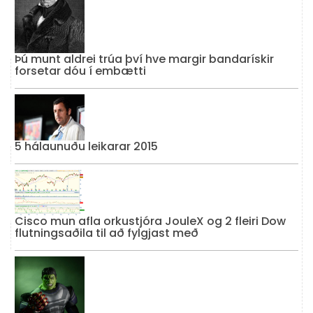
Þú munt aldrei trúa því hve margir bandarískir
forsetar dóu í embætti
5 hálaunuðu leikarar 2015
Cisco mun afla orkustjóra JouleX og 2 fleiri Dow
flutningsaðila til að fylgjast með