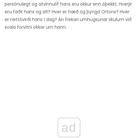
persónulegt og atvinnulíf hans eru okkur enn óþekkt. Hverjir
eru faðir hans og afi? Hver er hæð og þyngd Ortons? Hver
er nettóvirði hans í dag? Án frekari umhugsunar skulum við
svala forvitni okkar um hann.
ad