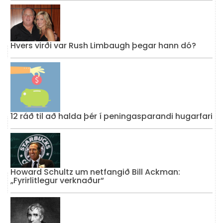
Hvers virði var Rush Limbaugh þegar hann dó?
12 ráð til að halda þér í peningasparandi hugarfari
Howard Schultz um netfangið Bill Ackman:
„Fyrirlitlegur verknaður“