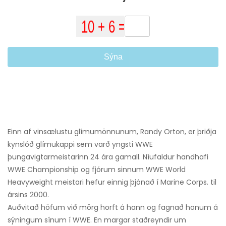
Sýna
Einn af vinsælustu glímumönnunum, Randy Orton, er þriðja
kynslóð glímukappi sem varð yngsti WWE
þungavigtarmeistarinn 24 ára gamall. Níufaldur handhafi
WWE Championship og fjórum sinnum WWE World
Heavyweight meistari hefur einnig þjónað í Marine Corps. til
ársins 2000.
Auðvitað höfum við mörg horft á hann og fagnað honum á
sýningum sínum í WWE. En margar staðreyndir um