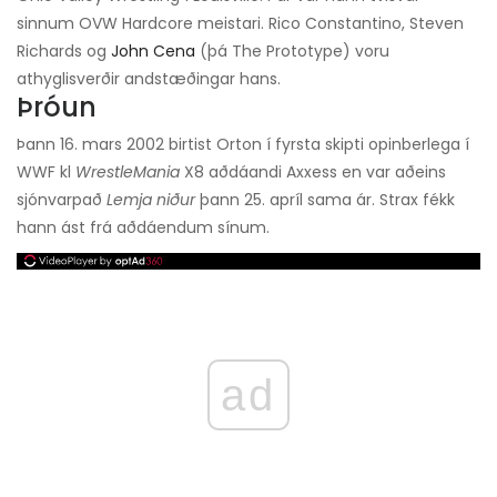
sinnum OVW Hardcore meistari. Rico Constantino, Steven
Richards og
John Cena
(þá The Prototype) voru
athyglisverðir andstæðingar hans.
Þróun
Þann 16. mars 2002 birtist Orton í fyrsta skipti opinberlega í
WWF kl
WrestleMania
X8 aðdáandi Axxess en var aðeins
sjónvarpað
Lemja niður
þann 25. apríl sama ár. Strax fékk
hann ást frá aðdáendum sínum.
ad