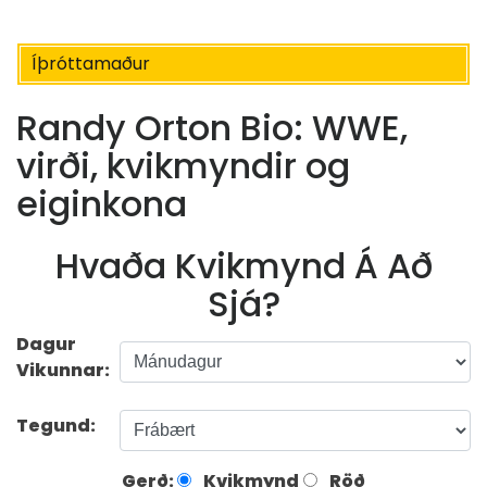
Íþróttamaður
Randy Orton Bio: WWE,
virði, kvikmyndir og
eiginkona
Hvaða Kvikmynd Á Að
Sjá?
Dagur
Vikunnar:
Tegund:
Gerð:
Kvikmynd
Röð