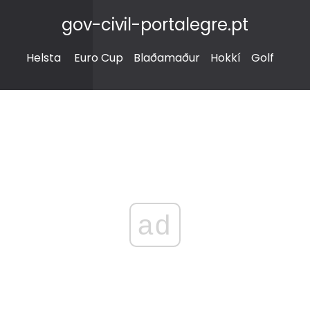
gov-civil-portalegre.pt
Helsta
Euro Cup
Blaðamaður
Hokkí
Golf
ad