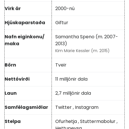
Virk ár
2000-nú
Hjúskaparstaða
Giftur
Nafn eiginkonu/
Samantha Speno (m. 2007-
maka
2013)
Kim Marie Kessler (m. 2015)
Börn
Tveir
Nettóvirði
11 milljónir dala
Laun
2,7 milljónir dala
Samfélagsmiðlar
Twitter
,
Instagram
Stelpa
Ofurhetja
,
Stuttermabolur
,
Hettupeysa