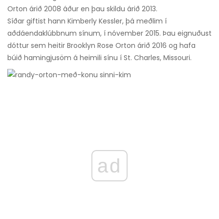
Orton árið 2008 áður en þau skildu árið 2013.
Síðar giftist hann Kimberly Kessler, þá meðlim í
aðdáendaklúbbnum sínum, í nóvember 2015. Þau eignuðust
dóttur sem heitir Brooklyn Rose Orton árið 2016 og hafa
búið hamingjusöm á heimili sínu í St. Charles, Missouri.
ad