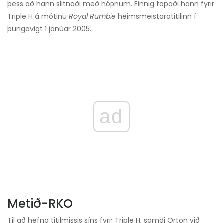
þess að hann slitnaði með hópnum. Einnig tapaði hann fyrir
Triple H á mótinu
Royal Rumble
heimsmeistaratitilinn í
þungavigt í janúar 2005.
ad
Metið-RKO
Til að hefna titilmissis síns fyrir Triple H, samdi Orton við