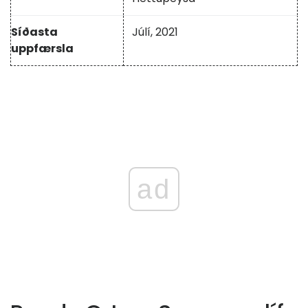
Síðasta
Júlí, 2021
uppfærsla
ad