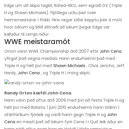
Edge um að skipa taglið, Rated-RKO, sem sigraði DX (Triple
H og Shawn Michaels). Fljótlega urðu þeir tveir
heimsmeistarar í flokki. Hins vegar síðar kepptu þeir á móti
hvor öðrum og liðið slitnaði að lokum þegar Edge var
kallaður til
Lemja niður
.
WWE meistaramót
Orton vann WWE Championship árið 2007 eftir
John Cena
yfirgaf það vegna meiðsla. Hann endurheimti það með
Triple H og hélt því með
Shawn Michaels
, Chris Jericho, Jeff
Hardy,
John Cena
, og Triple H í mörg skipti.
Randy Orton kæfði John Cena.
Hann vann það aftur árið 2009 með því að festa Triple H og
hélt því með Batista. Í júní 2010 endurheimti hann titilinn í
afdrifaríkum fjórleik og varði hann gegn Triple H og
John
Cena
en missti það að lokum fyrir Cena í I Quit leik áður en