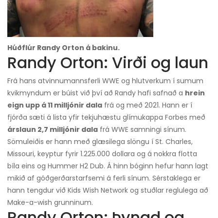
Húðflúr Randy Orton á bakinu.
Randy Orton: Virði og laun
Frá hans atvinnumannsferli WWE og hlutverkum í sumum
kvikmyndum er búist við því að Randy hafi safnað a
hrein
eign upp á 11 milljónir dala
frá og með 2021. Hann er í
fjórða sæti á lista yfir tekjuhæstu glímukappa Forbes með
árslaun 2,7 milljónir dala
frá WWE samningi sínum.
Sömuleiðis er hann með glæsilega slöngu í St. Charles,
Missouri, keyptur fyrir 1.225.000 dollara og á nokkra flotta
bíla eins og Hummer H2 Dub. Á hinn bóginn hefur hann lagt
mikið af góðgerðarstarfsemi á ferli sínum. Sérstaklega er
hann tengdur við Kids Wish Network og stuðlar reglulega að
Make-a-wish grunninum.
Randy Orton: Þyngd og