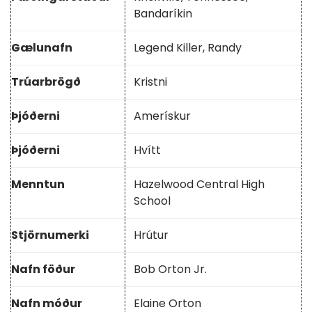
Bandaríkin
Gælunafn
Legend Killer, Randy
Trúarbrögð
Kristni
Þjóðerni
Amerískur
Þjóðerni
Hvítt
Menntun
Hazelwood Central High
School
Stjörnumerki
Hrútur
Nafn föður
Bob Orton Jr.
Nafn móður
Elaine Orton