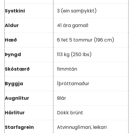
Systkini
3 (ein samþykkt)
Aldur
41 ára gamall
Hæð
6 fet 5 tommur (196 cm)
Þyngd
113 kg (250 lbs)
Skóstærð
fimmtán
Byggja
Íþróttamaður
Augnlitur
Blár
Hárlitur
Dökk brúnt
Starfsgrein
Atvinnuglímari, leikari