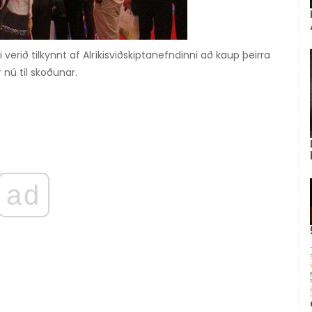
rið tilkynnt af Alríkisviðskiptanefndinni að kaup þeirra
 nú til skoðunar.
ad