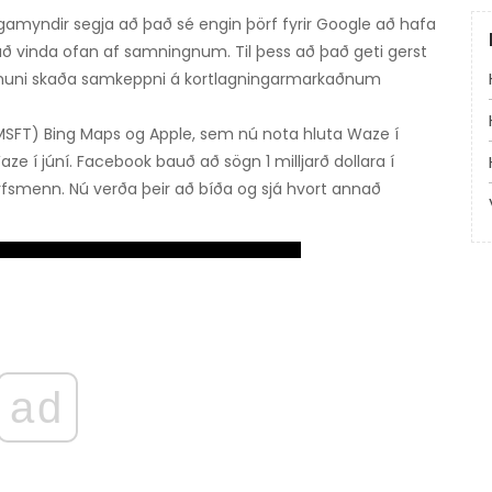
gamyndir segja að það sé engin þörf fyrir Google að hafa
 að vinda ofan af samningnum. Til þess að það geti gerst
 muni skaða samkeppni á kortlagningarmarkaðnum
SFT) Bing Maps og Apple, sem nú nota hluta Waze í
aze í júní. Facebook bauð að sögn 1 milljarð dollara í
arfsmenn. Nú verða þeir að bíða og sjá hvort annað
ad