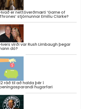
Hvað er nettóverðmæti ‘Game of
Thrones’ stjörnunnar Emilíu Clarke?
Hvers virði var Rush Limbaugh þegar
hann dó?
12 ráð til að halda þér í
peningasparandi hugarfari