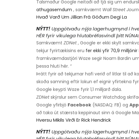
Talsmaður Google neitaði að tjá sig um endursk
athugasemdum
, samkvæmt
Wall Street Journ
Hvað Varð Um Jillian Frá Góðum Degi La
NÝTT!
Uppgötvaðu nýja lagerhugmynd í hverri
HÉR fyrir vikulega hlutabréfasvindl þitt NÚNA
Samkvæmt
ZDNet
, Google er ekki skylt samk
tekjur fyrirtækisins eru
fer ekki yfir 70,9 milljón
framkvæmdastjóri Waze segir Noam Bardin um tek
þessa hluti hér. “
Þrátt fyrir að tekjurnar hafi verið of litlar til a
skoða samning eftir lokun ef eignir yfirtekna fyr
Google keypti Waze fyrir 1,1 milljarð dala.
ZDNet
skýrslur sem Consumer Watchdog skrifað
Google yfirbjó
Facebook
(NASDAQ: FB) og
App
að taka út stærsta keppinaut sinn á Google Ma
Hversu Mikils Virði Er Rick Hendrick
NÝTT!
Uppgötvaðu nýja lagerhugmynd í hverri
HÉR fyrir vikulega hlutabréfasvindl þitt NÚNA