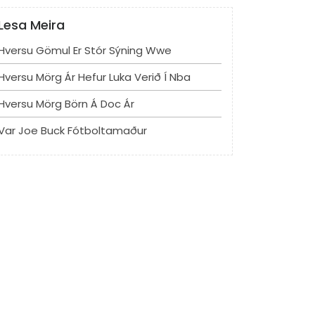
Lesa Meira
Hversu Gömul Er Stór Sýning Wwe
Hversu Mörg Ár Hefur Luka Verið Í Nba
Hversu Mörg Börn Á Doc Ár
Var Joe Buck Fótboltamaður