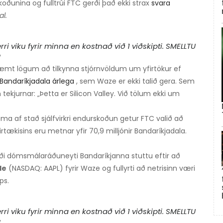
oðunina og fulltrúi FTC gerði það ekki strax
svara
al.
 viku fyrir minna en kostnað við 1 viðskipti. SMELLTU
!
væmt lögum að tilkynna stjórnvöldum um yfirtökur ef
ir Bandaríkjadala árlega
, sem Waze er ekki talið gera. Sem
jurnar: „Þetta er Silicon Valley. Við tölum ekki um
ð koma af stað sjálfvirkri endurskoðun getur FTC valið að
irtækisins eru metnar yfir 70,9 milljónir Bandaríkjadala.
i dómsmálaráðuneyti Bandaríkjanna stuttu eftir að
le
(NASDAQ: AAPL) fyrir Waze og fullyrti að netrisinn væri
ps.
 viku fyrir minna en kostnað við 1 viðskipti. SMELLTU
!