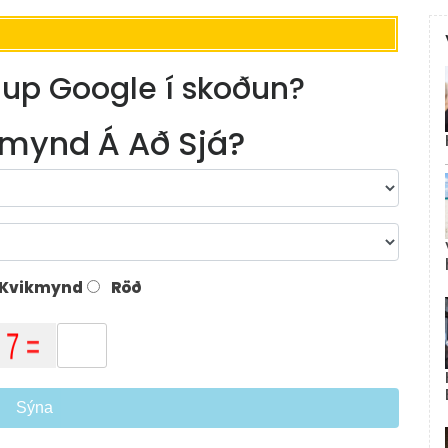
aup Google í skoðun?
mynd Á Að Sjá?
Kvikmynd
Röð
Sýna