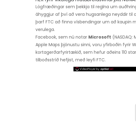
Lögfræðingar sem þekkja til reglna um auðhrin
áhyggjur af því að vera hugsanlega neyddir til
þarf FTC að finna vísbendingar um að kaupin
verulega.
Facebook, sem nú notar
Microsoft
(NASDAQ: M
Apple Maps þjónustu sinni, voru yfirboðin fyrir W
kortagerðarfyrirtækið, sem hefur aðeins 110 st
tilboðsstríð hefjist, með leyfi FTC.