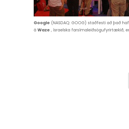
Google
(NASDAQ: GOOG) staðfesti að það hafi ve
á
Waze
, ísraelska farsímaleiðsögufyrirtækið, er