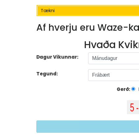
Tækni
Af hverju eru Waze-k
Hvaða Kvik
Dagur Vikunnar:
Tegund:
Gerð: