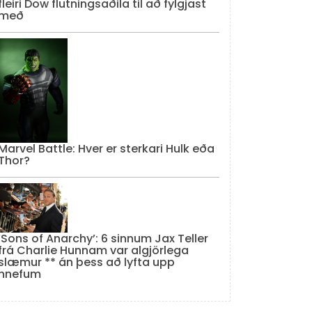
fleiri Dow flutningsaðila til að fylgjast
með
Marvel Battle: Hver er sterkari Hulk eða
Thor?
‘Sons of Anarchy’: 6 sinnum Jax Teller
frá Charlie Hunnam var algjörlega
slæmur ** án þess að lyfta upp
hnefum