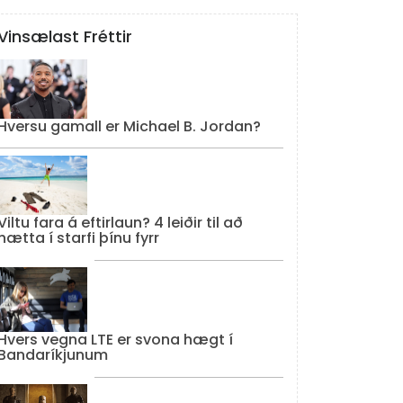
Vinsælast Fréttir
Hversu gamall er Michael B. Jordan?
Viltu fara á eftirlaun? 4 leiðir til að
hætta í starfi þínu fyrr
Hvers vegna LTE er svona hægt í
Bandaríkjunum