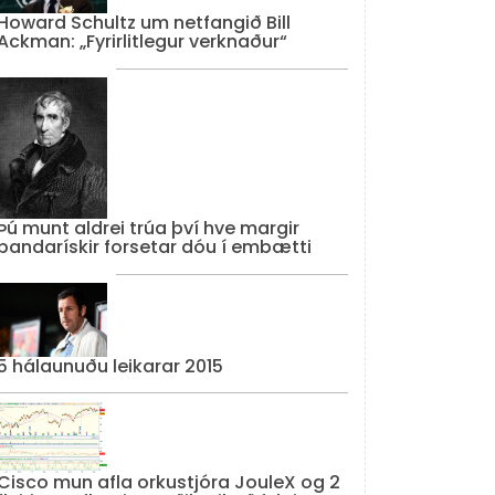
Howard Schultz um netfangið Bill
Ackman: „Fyrirlitlegur verknaður“
Þú munt aldrei trúa því hve margir
bandarískir forsetar dóu í embætti
5 hálaunuðu leikarar 2015
Cisco mun afla orkustjóra JouleX og 2