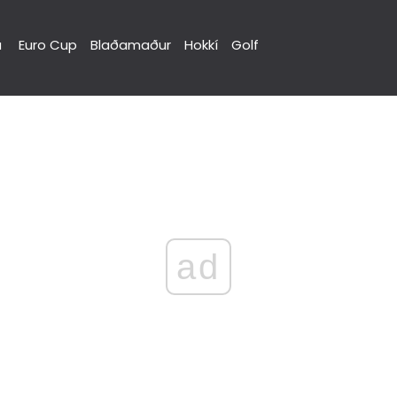
a
Euro Cup
Blaðamaður
Hokkí
Golf
ad