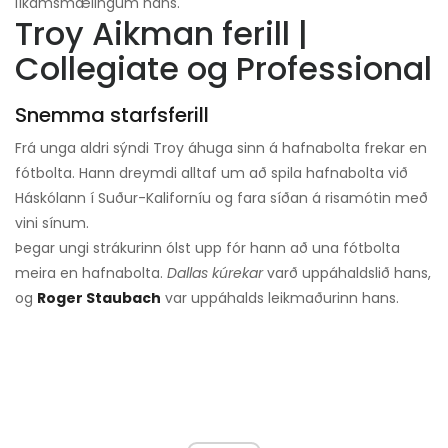
líkamsmælingum hans.
Troy Aikman ferill |
Collegiate og Professional
Snemma starfsferill
Frá unga aldri sýndi Troy áhuga sinn á hafnabolta frekar en
fótbolta. Hann dreymdi alltaf um að spila hafnabolta við
Háskólann í Suður-Kaliforníu og fara síðan á risamótin með
vini sínum.
Þegar ungi strákurinn ólst upp fór hann að una fótbolta
meira en hafnabolta.
Dallas kúrekar
varð uppáhaldslið hans,
og
Roger Staubach
var uppáhalds leikmaðurinn hans.