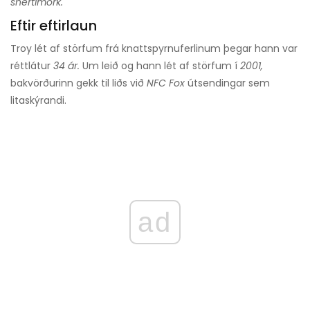
snertimörk.
Eftir eftirlaun
Troy lét af störfum frá knattspyrnuferlinum þegar hann var
réttlátur
34 ár.
Um leið og hann lét af störfum í
2001,
bakvörðurinn gekk til liðs við
NFC Fox
útsendingar sem
litaskýrandi.
ad