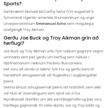
Sports?
Samkvæmt Michael McCarthy hefur FOX augastað á
fyrrverandi nígerísk-ameríska línumanninum og unga
útvarpsmanninum
Emmanuel Acho
sem mögulegur
staðgengill Troy Aikman.
Gerðu Joe Buck og Troy Aikman grín að
herflugi?
Joe Buck og Troy Aikman urðu fyrir nokkurri gagnrýni vegna
ummæla sem þeir gerðu um herflug sem náðust í
hljóðnemanum í leiknum Packers-Buccaneers.
Þeir voru að senda út leikinn fyrir Fox og gerðu bara af
handahófi athugasemdir við flugleiðina í auglýsingahléi
þeirra.
Seinna birtust athugasemdir þeirra við hráfóðrið, sem ekki
var hluti af útsendingunni sem sýnd var á Fox.
Myndbandið dreifðist um alla samfélagsmiðla og þeir voru
harðlega gagnrýndir. En síðar skýrðu Joe og Troy báðir og