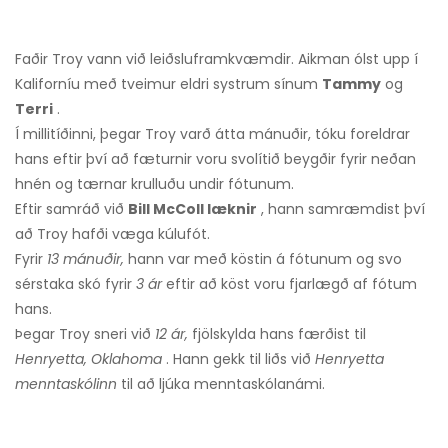
Faðir Troy vann við leiðsluframkvæmdir. Aikman ólst upp í
Kaliforníu með tveimur eldri systrum sínum
Tammy
og
Terri
.
Í millitíðinni, þegar Troy varð átta mánuðir, tóku foreldrar
hans eftir því að fæturnir voru svolítið beygðir fyrir neðan
hnén og tærnar krulluðu undir fótunum.
Eftir samráð við
Bill McColl læknir
, hann samræmdist því
að Troy hafði væga kúlufót.
Fyrir
13 mánuðir,
hann var með köstin á fótunum og svo
sérstaka skó fyrir
3 ár
eftir að köst voru fjarlægð af fótum
hans.
Þegar Troy sneri við
12 ár,
fjölskylda hans færðist til
Henryetta, Oklahoma
. Hann gekk til liðs við
Henryetta
menntaskólinn
til að ljúka menntaskólanámi.