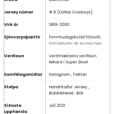
Jersey númer
# 8 (Dallas Cowboys)
Virk ár
1989-2000
Sjónvarpsþættir
Fimmtudagskvöld fótbolti,
Stóri leikurinn: All-Access Pass
Verðlaun
Verðmætasta verðlaun
leikara í Super Bowl
Samfélagsmiðlar
Instagram
,
Twitter
Stelpa
Handritaður Jersey
,
Bobblehead
,
Bók
Síðasta
Júlí 2021
uppfærsla