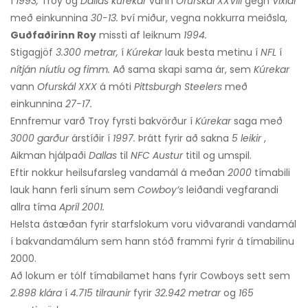
Í
1993,
Troy og
Dallas kúrekar
vann
Ofurskál XXVIII
gegn
Víxlar
með einkunnina
30-13.
Því miður, vegna nokkurra meiðsla,
Guðfaðirinn Roy
missti af leiknum
1994.
Stigagjöf
3.300 metrar,
í
Kúrekar
lauk besta metinu í
NFL
í
nítján níutíu og fimm.
Að sama skapi sama ár, sem
Kúrekar
vann
Ofurskál XXX
á móti
Pittsburgh Steelers
með
einkunnina
27-17.
Ennfremur varð Troy fyrsti bakvörður í
Kúrekar
saga með
3000 garður
árstíðir í
1997.
Þrátt fyrir að sakna
5 leikir
,
Aikman hjálpaði
Dallas
til
NFC Austur
titil og umspil.
Eftir nokkur heilsufarsleg vandamál á meðan
2000
tímabili
lauk hann ferli sínum sem
Cowboy’s
leiðandi vegfarandi
allra tíma
Apríl 2001.
Helsta ástæðan fyrir starfslokum voru viðvarandi vandamál
í bakvandamálum sem hann stóð frammi fyrir á tímabilinu
2000.
Að lokum er tólf tímabilamet hans fyrir Cowboys sett sem
2.898
klára
í
4.715 tilraunir
fyrir
32.942 metrar
og
165