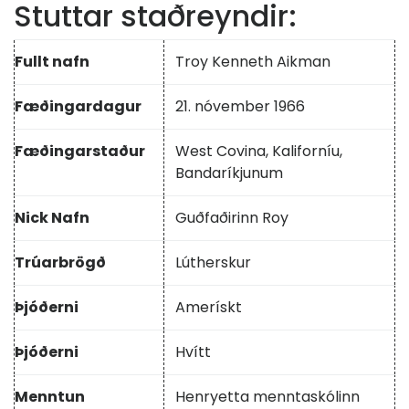
Stuttar staðreyndir:
Fullt nafn
Troy Kenneth Aikman
Fæðingardagur
21. nóvember 1966
Fæðingarstaður
West Covina, Kaliforníu,
Bandaríkjunum
Nick Nafn
Guðfaðirinn Roy
Trúarbrögð
Lútherskur
Þjóðerni
Amerískt
Þjóðerni
Hvítt
Menntun
Henryetta menntaskólinn