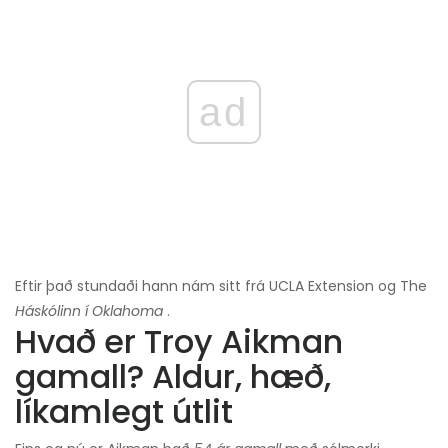
ad
Eftir það stundaði hann nám sitt frá UCLA Extension og The
Háskólinn í Oklahoma
.
Hvað er Troy Aikman
gamall? Aldur, hæð,
líkamlegt útlit