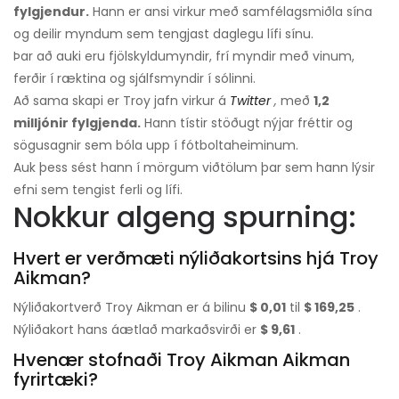
fylgjendur.
Hann er ansi virkur með samfélagsmiðla sína
og deilir myndum sem tengjast daglegu lífi sínu.
Þar að auki eru fjölskyldumyndir, frí myndir með vinum,
ferðir í ræktina og sjálfsmyndir í sólinni.
Að sama skapi er Troy jafn virkur á
Twitter
,
með
1,2
milljónir fylgjenda.
Hann tístir stöðugt nýjar fréttir og
sögusagnir sem bóla upp í fótboltaheiminum.
Auk þess sést hann í mörgum viðtölum þar sem hann lýsir
efni sem tengist ferli og lífi.
Nokkur algeng spurning:
Hvert er verðmæti nýliðakortsins hjá Troy
Aikman?
Nýliðakortverð Troy Aikman er á bilinu
$ 0,01
til
$ 169,25
.
Nýliðakort hans áætlað markaðsvirði er
$ 9,61
.
Hvenær stofnaði Troy Aikman Aikman
fyrirtæki?