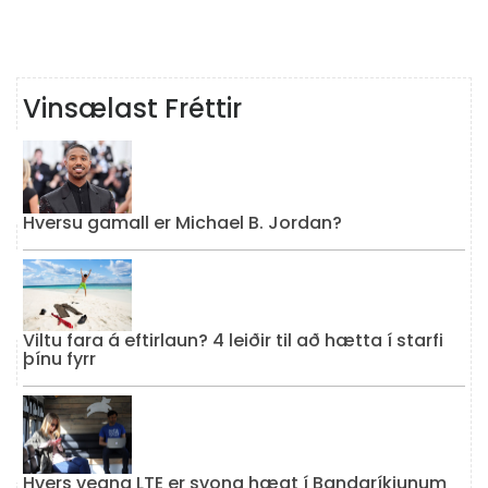
Vinsælast Fréttir
Hversu gamall er Michael B. Jordan?
Viltu fara á eftirlaun? 4 leiðir til að hætta í starfi
þínu fyrr
Hvers vegna LTE er svona hægt í Bandaríkjunum