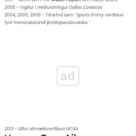
2005
- Vígður í
Heiðurshringur Dallas Cowboys
2004, 2005, 2006
- Tilnefnd sem
'
Sports Emmy verðlaun
fyrir framúrskarandi íþróttapersónuleika. ’
ad
2013
-
Silfur afmælisverðlaun NCAA