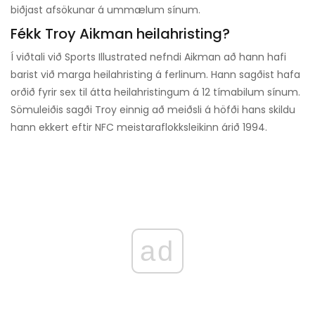
biðjast afsökunar á ummælum sínum.
Fékk Troy Aikman heilahristing?
Í viðtali við Sports Illustrated nefndi Aikman að hann hafi
barist við marga heilahristing á ferlinum. Hann sagðist hafa
orðið fyrir sex til átta heilahristingum á 12 tímabilum sínum.
Sömuleiðis sagði Troy einnig að meiðsli á höfði hans skildu
hann ekkert eftir NFC meistaraflokksleikinn árið 1994.
ad