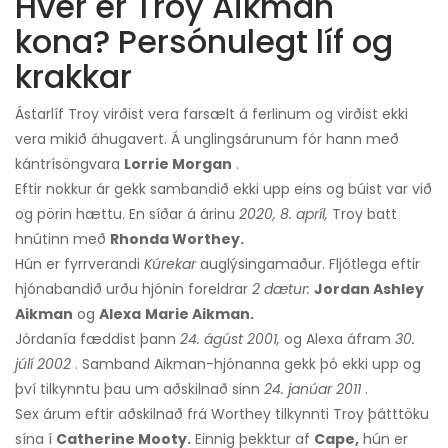
Hver er Troy Aikman
kona? Persónulegt líf og
krakkar
Ástarlíf Troy virðist vera farsælt á ferlinum og virðist ekki
vera mikið áhugavert. Á unglingsárunum fór hann með
kántrísöngvara
Lorrie Morgan
.
Eftir nokkur ár gekk sambandið ekki upp eins og búist var við
og pörin hættu. En síðar á árinu
2020, 8. apríl,
Troy batt
hnútinn með
Rhonda Worthey.
Hún er fyrrverandi
Kúrekar
auglýsingamaður. Fljótlega eftir
hjónabandið urðu hjónin foreldrar
2 dætur:
Jordan Ashley
Aikman
og
Alexa
Marie Aikman.
Jórdanía fæddist þann
24. ágúst 2001,
og Alexa áfram
30.
júlí 2002
. Samband Aikman-hjónanna gekk þó ekki upp og
því tilkynntu þau um aðskilnað sinn
24. janúar 2011
.
Sex árum eftir aðskilnað frá Worthey tilkynnti Troy þátttöku
sína í
Catherine Mooty.
Einnig þekktur af
Cape,
hún er