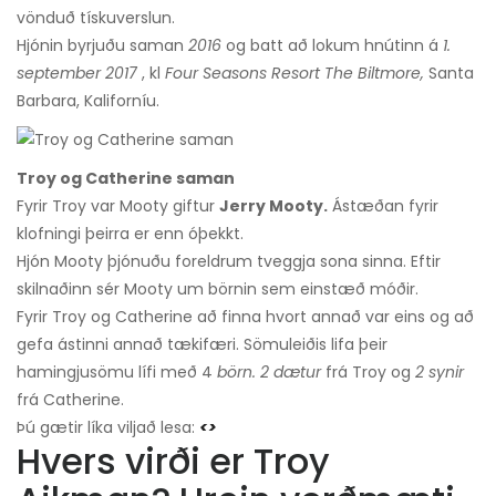
vönduð tískuverslun.
Hjónin byrjuðu saman
2016
og batt að lokum hnútinn á
1.
september 2017
, kl
Four Seasons Resort The Biltmore,
Santa
Barbara, Kaliforníu.
Troy og Catherine saman
Fyrir Troy var Mooty giftur
Jerry Mooty.
Ástæðan fyrir
klofningi þeirra er enn óþekkt.
Hjón Mooty þjónuðu foreldrum tveggja sona sinna. Eftir
skilnaðinn sér Mooty um börnin sem einstæð móðir.
Fyrir Troy og Catherine að finna hvort annað var eins og að
gefa ástinni annað tækifæri. Sömuleiðis lifa þeir
hamingjusömu lífi með 4
börn.
2 dætur
frá Troy og
2 synir
frá Catherine.
Þú gætir líka viljað lesa:
<>
Hvers virði er Troy