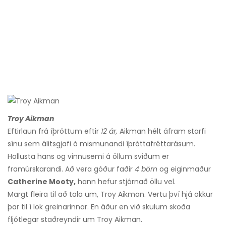
Troy Aikman
Eftirlaun frá íþróttum eftir
12 ár,
Aikman hélt áfram starfi
sínu sem álitsgjafi á mismunandi íþróttafréttarásum.
Hollusta hans og vinnusemi á öllum sviðum er
framúrskarandi. Að vera góður faðir
4 börn
og eiginmaður
Catherine Mooty,
hann hefur stjórnað öllu vel.
Margt fleira til að tala um, Troy Aikman. Vertu því hjá okkur
þar til í lok greinarinnar. En áður en við skulum skoða
fljótlegar staðreyndir um Troy Aikman.