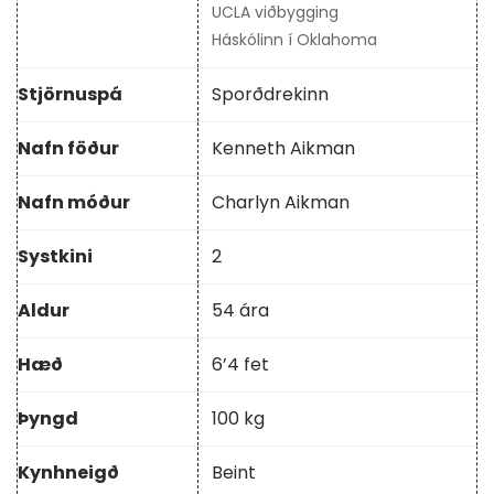
UCLA viðbygging
Háskólinn í Oklahoma
Stjörnuspá
Sporðdrekinn
Nafn föður
Kenneth Aikman
Nafn móður
Charlyn Aikman
Systkini
2
Aldur
54 ára
Hæð
6’4 fet
Þyngd
100 kg
Kynhneigð
Beint