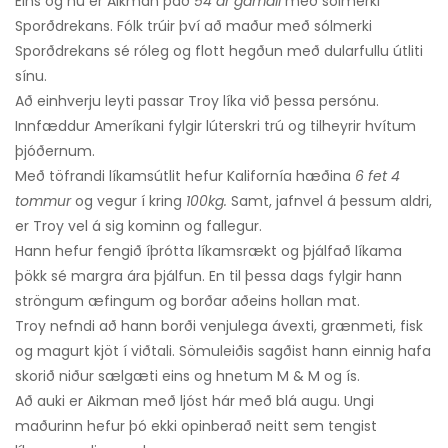
Eins og nú er Aikman það
54 ár
gamall
með sólmerki
Sporðdrekans. Fólk trúir því að maður með sólmerki
Sporðdrekans sé róleg og flott hegðun með dularfullu útliti
sínu.
Að einhverju leyti passar Troy líka við þessa persónu.
Innfæddur Ameríkani fylgir lúterskri trú og tilheyrir hvítum
þjóðernum.
Með töfrandi líkamsútlit hefur Kalifornía hæðina
6 fet 4
tommur
og vegur í kring
100kg.
Samt, jafnvel á þessum aldri,
er Troy vel á sig kominn og fallegur.
Hann hefur fengið íþrótta líkamsrækt og þjálfað líkama
þökk sé margra ára þjálfun. En til þessa dags fylgir hann
ströngum æfingum og borðar aðeins hollan mat.
Troy nefndi að hann borði venjulega ávexti, grænmeti, fisk
og magurt kjöt í viðtali. Sömuleiðis sagðist hann einnig hafa
skorið niður sælgæti eins og hnetum M & M og ís.
Að auki er Aikman með ljóst hár með blá augu. Ungi
maðurinn hefur þó ekki opinberað neitt sem tengist