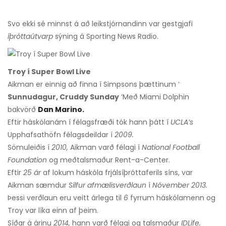
Svo ekki sé minnst á að leikstjórnandinn var gestgjafi
íþróttaútvarp
sýning á Sporting News Radio.
Troy í Super Bowl Live
Aikman er einnig að finna í Simpsons þættinum ‘
Sunnudagur, Cruddy Sunday
‘Með Miami Dolphin
bakvörð
Dan Marino.
Eftir háskólanám í félagsfræði tók hann þátt í
UCLA’s
Upphafsathöfn félagsdeildar í
2009.
Sömuleiðis í
2010,
Aikman varð félagi í
National Football
Foundation
og meðtalsmaður Rent-a-Center.
Eftir
25 ár
af lokum háskóla frjálsíþróttaferils síns, var
Aikman sæmdur
Silfur afmælisverðlaun
í
Nóvember 2013.
Þessi verðlaun eru veitt árlega til
6
fyrrum háskólamenn og
Troy var líka einn af þeim.
Síðar á árinu
2014,
hann varð félagi og talsmaður
IDLife.