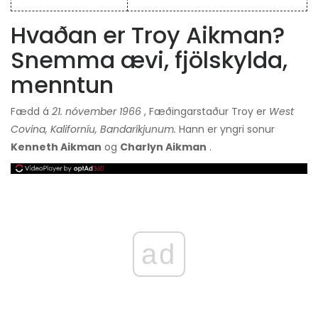
Hvaðan er Troy Aikman?
Snemma ævi, fjölskylda,
menntun
Fædd á
21. nóvember 1966
, Fæðingarstaður Troy er
West
Covina, Kaliforníu, Bandaríkjunum.
Hann er yngri sonur
Kenneth Aikman
og
Charlyn Aikman
.
ad