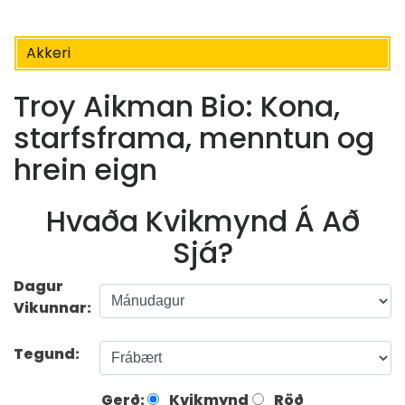
Akkeri
Troy Aikman Bio: Kona,
starfsframa, menntun og
hrein eign
Hvaða Kvikmynd Á Að
Sjá?
Dagur
Vikunnar:
Tegund:
Gerð:
Kvikmynd
Röð