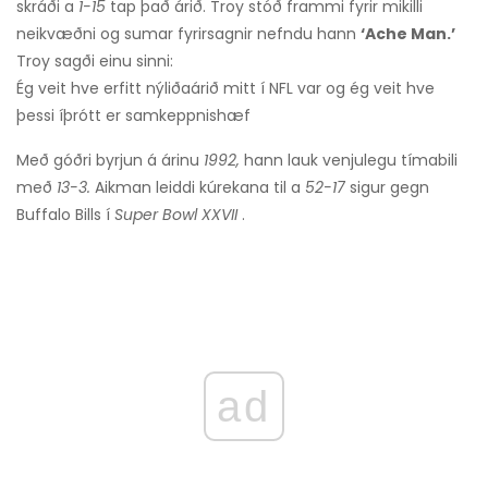
skráði a
1-15
tap það árið. Troy stóð frammi fyrir mikilli
neikvæðni og sumar fyrirsagnir nefndu hann
‘Ache Man.’
Troy sagði einu sinni:
Ég veit hve erfitt nýliðaárið mitt í NFL var og ég veit hve
þessi íþrótt er samkeppnishæf
Með góðri byrjun á árinu
1992,
hann lauk venjulegu tímabili
með
13-3.
Aikman leiddi kúrekana til a
52-17
sigur gegn
Buffalo Bills í
Super Bowl XXVII
.
ad