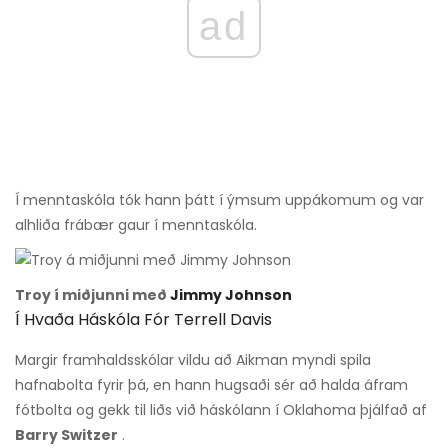
ad
Í menntaskóla tók hann þátt í ýmsum uppákomum og var
alhliða frábær gaur í menntaskóla.
Troy í miðjunni með
Jimmy Johnson
Í Hvaða Háskóla Fór Terrell Davis
Margir framhaldsskólar vildu að Aikman myndi spila
hafnabolta fyrir þá, en hann hugsaði sér að halda áfram
fótbolta og gekk til liðs við háskólann í Oklahoma þjálfað af
Barry Switzer
.