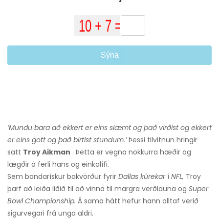
Sýna
‘Mundu bara að ekkert er eins slæmt og það virðist og ekkert
er eins gott og það birtist stundum.’
Þessi tilvitnun hringir
satt
Troy Aikman
. Þetta er vegna nokkurra hæðir og
lægðir á ferli hans og einkalífi.
Sem bandarískur bakvörður fyrir
Dallas kúrekar
í
NFL,
Troy
þarf að leiða liðið til að vinna til margra verðlauna og
Super
Bowl Championship.
Á sama hátt hefur hann alltaf verið
sigurvegari frá unga aldri.