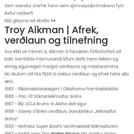
Sem stendur starfar hann sem sjónvarpsíþróttakona fyrir
Refur
netkerfi.
Ekki gleyma að skoða:
<>
Troy Aikman | Afrek,
verðlaun og tilnefning
Svo ekki sé minnst á, Aikman á farsælan fótboltaferil að
baki. Samhliða mismunandi liðum leiðir hann leikinn og
einnig sigurvegari margra verðlauna og meistaramóta.
Nú skulum við líta fljótt á nokkur verðlaun og afrek hans alla
ævi.
1983
- Ríkismeistarakeppni í Oklahoma framhaldsskóla
1986
-
Pac-10
Sóknarleikmaður ársins
1987
- Blý
UCLA
Bruins til
Aloha skál
sigur
1988
-
Davey O'Brien verðlaun, bandarískur „leikmaður
ársins“
1993
- Nefndur
Super Bowl’s
Verðmætasti leikmaðurinn
1997
-
Nefnt sem
The
Walter Payton
NFL maður ársins