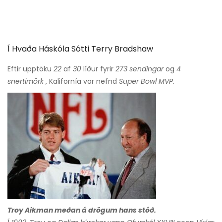
Í Hvaða Háskóla Sótti Terry Bradshaw
Eftir upptöku
22
af
30
líður fyrir
273 sendingar
og
4
snertimörk
, Kalifornía var nefnd
Super Bowl MVP.
Troy Aikman meðan á drögum hans stóð.