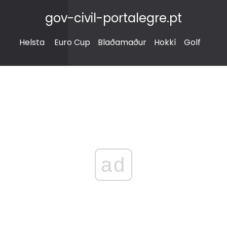
gov-civil-portalegre.pt
Helsta
Euro Cup
Blaðamaður
Hokkí
Golf
ad