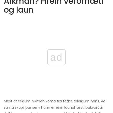
Aikman? Hrein verðmæti
og laun
ad
Mest af tekjum Aikman koma frá fótboltaleikjum hans. Að
sama skapi, þar sem hann er einn launahæsti bakvörður