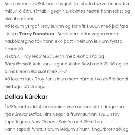
Sem nýnemi í
1984,
hann byrjaði frá stöðu bakvarðarins. Því
miður, á öðru tímabili gegn
Hurricanes Miami,
hann rakst og
ökklabrotnaði.
Að lokum yfirgaf Troy leikinn og fór yfir í
UCLA
með þjálfara
sínum
Terry Donahue
. Samt sem áður vegna sumra
háskólareglna tók hann ekki þátt í neinum leikjum fyrsta
tímabilið.
Kl
UCLA,
Troy lék
2 leikir
, einn með
Aloha skál
og
Bómullarskál.
Þeir unnu sigur á Aloha Bowl með
20-16
og slá
á móti
Bómullarskál
með
17-3.
Að lokum lauk Troy ferli sínum sem númer tvö
feril
leiðandi
leiðtogi í
UCLA
sögu.
Dallas kúrekar
Í
1989,
innfæddi Ameríkaninn varð númer eitt í drögunum
hjá
Kúrekar Dallas.
Hins vegar á frumrauninni í
NFL,
Troy
tapaði gegn
New Orleans Saints
með
28-0
tap.
Hann tapaði fyrstu fjórum leikjum sínum, fingurbrotnaði og