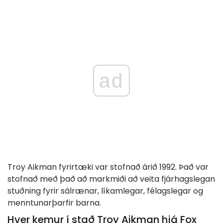
ad
Troy Aikman fyrirtæki var stofnað árið 1992. Það var
stofnað með það að markmiði að veita fjárhagslegan
stuðning fyrir sálrænar, líkamlegar, félagslegar og
menntunarþarfir barna.
Hver kemur í stað Troy Aikman hjá Fox