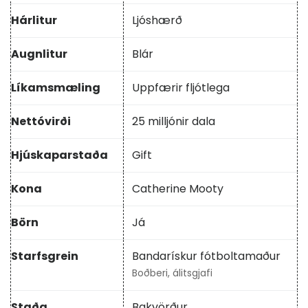
Hárlitur
Ljóshærð
Augnlitur
Blár
Líkamsmæling
Uppfærir fljótlega
Nettóvirði
25 milljónir dala
Hjúskaparstaða
Gift
Kona
Catherine Mooty
Börn
Já
Starfsgrein
Bandarískur fótboltamaður
Boðberi, álitsgjafi
Staða
Bakvörður