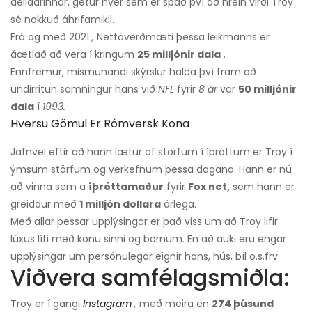
deildarinnar, getur hver sem er spáð því að hrein virði Troy
sé nokkuð áhrifamikil.
Frá og með 2021
,
Nettóverðmæti þessa leikmanns er
áætlað að vera í kringum
25 milljónir dala
.
Ennfremur, mismunandi skýrslur halda því fram að
undirritun samningur hans við
NFL
fyrir
8 ár
var
50 milljónir
dala
í
1993.
Hversu Gömul Er Rómversk Kona
Jafnvel eftir að hann lætur af störfum í íþróttum er Troy í
ýmsum störfum og verkefnum þessa dagana. Hann er nú
að vinna sem a
íþróttamaður
fyrir
Fox net,
sem hann er
greiddur með
1 milljón dollara
árlega.
Með allar þessar upplýsingar er það viss um að Troy lifir
lúxus lífi með konu sinni og börnum. En að auki eru engar
upplýsingar um persónulegar eignir hans, hús, bíl o.s.frv.
Viðvera samfélagsmiðla:
Troy er í gangi
Instagram
,
með meira en
274 þúsund