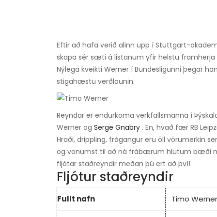
Eftir að hafa verið alinn upp í Stuttgart-akad
skapa sér sæti á listanum yfir helstu framherja f
Nýlega kveikti Werner í Bundesligunni þegar h
stigahæstu verðlaunin.
Reyndar er endurkoma verkfallsmanna í Þýskala
Werner og
Serge Gnabry
. En, hvað fær RB Leip
Hraði, drippling, frágangur eru öll vörumerkin
og vonumst til að ná frábærum hlutum bæði með
fljótar staðreyndir meðan þú ert að því!
Fljótur staðreyndir
Fullt nafn
Timo Werne