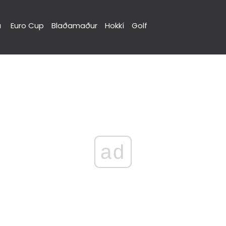
a
Euro Cup
Blaðamaður
Hokkí
Golf
ad