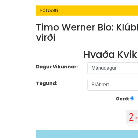
Fótbolti
Timo Werner Bio: Klúbb
virði
Hvaða Kvik
Dagur Vikunnar:
Tegund:
Gerð: