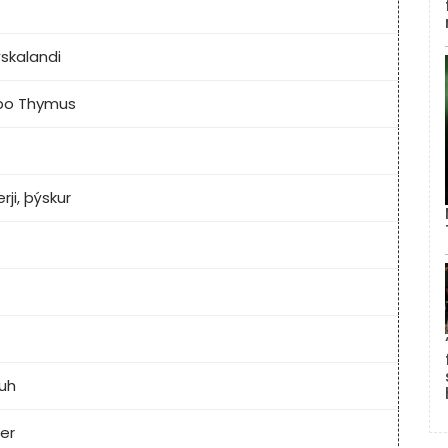
ýskalandi
bo Thymus
rji, þýskur
uh
er