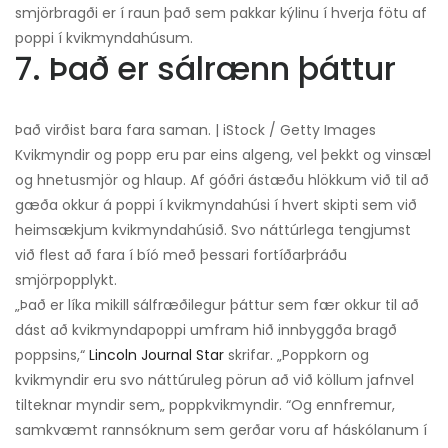
smjörbragði er í raun það sem pakkar kýlinu í hverja fötu af
poppi í kvikmyndahúsum.
7. Það er sálrænn þáttur
Það virðist bara fara saman. | iStock / Getty Images
Kvikmyndir og popp eru par eins algeng, vel þekkt og vinsæl
og hnetusmjör og hlaup. Af góðri ástæðu hlökkum við til að
gæða okkur á poppi í kvikmyndahúsi í hvert skipti sem við
heimsækjum kvikmyndahúsið. Svo náttúrlega tengjumst
við flest að fara í bíó með þessari fortíðarþráðu
smjörpopplykt.
„Það er líka mikill sálfræðilegur þáttur sem fær okkur til að
dást að kvikmyndapoppi umfram hið innbyggða bragð
poppsins,“
Lincoln Journal Star
skrifar. „Poppkorn og
kvikmyndir eru svo náttúruleg pörun að við köllum jafnvel
tilteknar myndir sem„ poppkvikmyndir. “Og ennfremur,
samkvæmt rannsóknum sem gerðar voru af háskólanum í