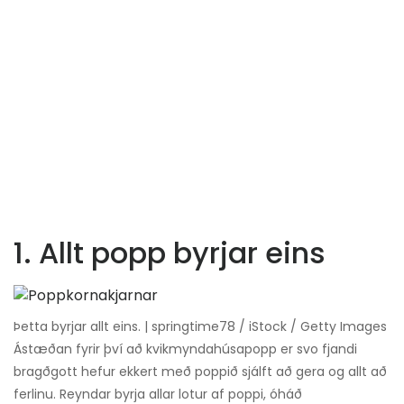
1. Allt popp byrjar eins
Þetta byrjar allt eins. | springtime78 / iStock / Getty Images
Ástæðan fyrir því að kvikmyndahúsapopp er svo fjandi
bragðgott hefur ekkert með poppið sjálft að gera og allt að
ferlinu. Reyndar byrja allar lotur af poppi, óháð