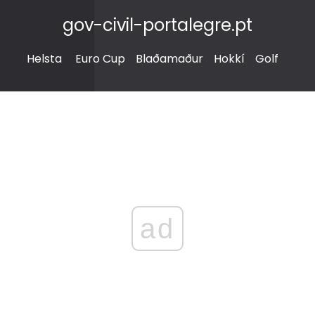
gov-civil-portalegre.pt
Helsta
Euro Cup
Blaðamaður
Hokkí
Golf
ad