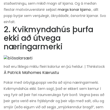
staðsetningu, sem mikið magn af kjarna. Og á meðan
flestar matvöruverslanir seljast
margs konar kjarna
, allt
popp byrjar sem venjulegir, ókryddaðir, ósnortnir kjarnar. Svo
einfalt.
2. Kvikmyndahús þurfa
ekki að útvega
næringarmerki
Það eru líklega miklu fleiri kaloríur en þú heldur. | Thinkstock
Á Patrick Mahomes Kærustu
Pokar með örbylgjupoppi verða að sýna næringarmerki.
Kvikmyndahús ekki. Sem sagt, það er ekkert sem kemur í
veg fyrir að þeir fari raunverulega fyrir borð. Vegna þess að
þeir geta verið eins frjálslyndir og þeir vilja með salt, olíu og
smjör (eða eigum við að segja „smjörkenndur bragð“, sem