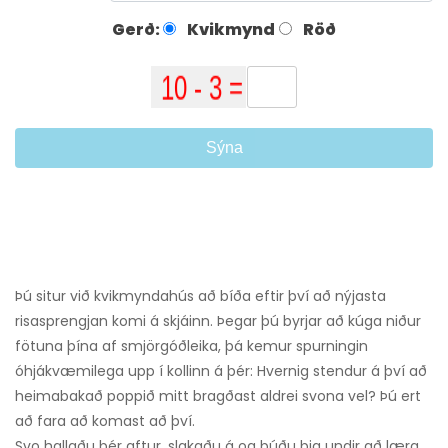
Gerð:
Kvikmynd
Röð
Sýna
Þú situr við kvikmyndahús að bíða eftir því að nýjasta
risasprengjan komi á skjáinn. Þegar þú byrjar að kúga niður
fötuna þína af smjörgóðleika, þá kemur spurningin
óhjákvæmilega upp í kollinn á þér: Hvernig stendur á því að
heimabakað poppið mitt bragðast aldrei svona vel? Þú ert
að fara að komast að því.
Svo hallaðu þér aftur, slakaðu á og búðu þig undir að læra