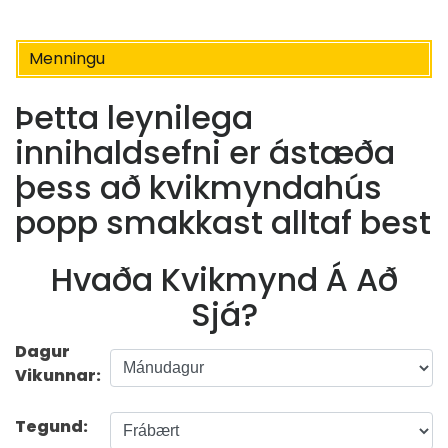
Menningu
Þetta leynilega
innihaldsefni er ástæða
þess að kvikmyndahús
popp smakkast alltaf best
Hvaða Kvikmynd Á Að
Sjá?
Dagur
Vikunnar:
Tegund: