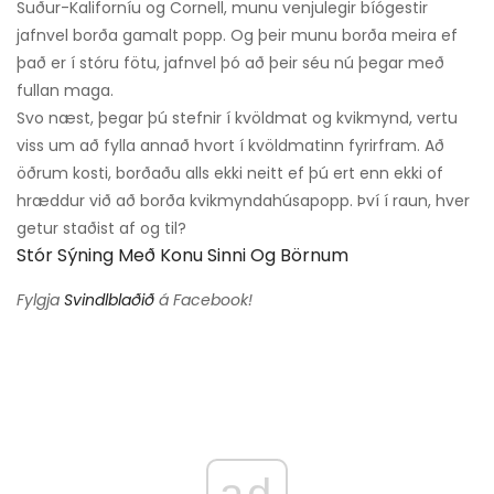
Suður-Kaliforníu og Cornell, munu venjulegir bíógestir
jafnvel borða gamalt popp. Og þeir munu borða meira ef
það er í stóru fötu, jafnvel þó að þeir séu nú þegar með
fullan maga.
Svo næst, þegar þú stefnir í kvöldmat og kvikmynd, vertu
viss um að fylla annað hvort í kvöldmatinn fyrirfram. Að
öðrum kosti, borðaðu alls ekki neitt ef þú ert enn ekki of
hræddur við að borða kvikmyndahúsapopp. Því í raun, hver
getur staðist af og til?
Stór Sýning Með Konu Sinni Og Börnum
Fylgja
Svindlblaðið
á Facebook!
ad