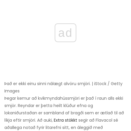
ad
Það er ekki einu sinni nálægt alvöru smjöri. | iStock / Getty
Images
Þegar kemur að kvikmyndahússmjöri er það í raun alls ekki
smjör. Reyndar er þetta heilt klúður efna og
lokaniðurstaðan er sambland af bragði sem er ætlað til að
líkja eftir smjöri. Að auki,
Extra stökkt
segir að Flavacol sé
aðallega notað fyrir litarefni sitt, en áleggið með