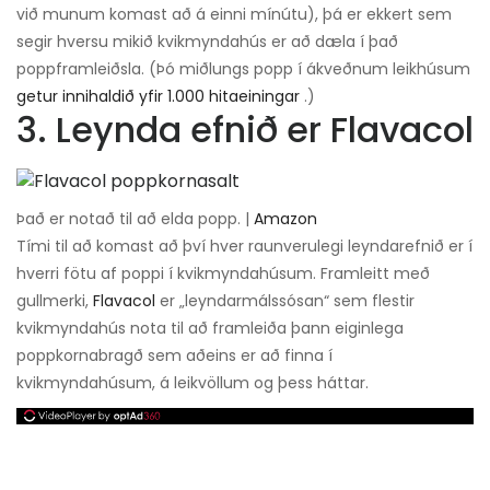
við munum komast að á einni mínútu), þá er ekkert sem
segir hversu mikið kvikmyndahús er að dæla í það
poppframleiðsla. (Þó miðlungs popp í ákveðnum leikhúsum
getur innihaldið yfir 1.000 hitaeiningar
.)
3. Leynda efnið er Flavacol
Það er notað til að elda popp. |
Amazon
Tími til að komast að því hver raunverulegi leyndarefnið er í
hverri fötu af poppi í kvikmyndahúsum. Framleitt með
gullmerki,
Flavacol
er „leyndarmálssósan“ sem flestir
kvikmyndahús nota til að framleiða þann eiginlega
poppkornabragð sem aðeins er að finna í
kvikmyndahúsum, á leikvöllum og þess háttar.