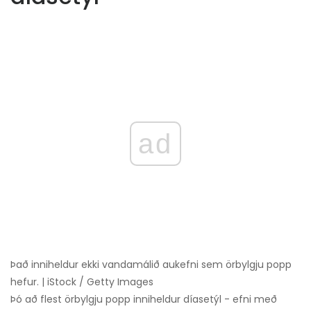
ad
Það inniheldur ekki vandamálið aukefni sem örbylgju popp
hefur. | iStock / Getty Images
Þó að flest örbylgju popp inniheldur díasetýl - efni með