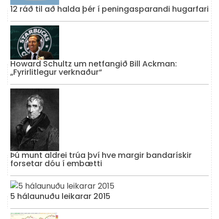
12 ráð til að halda þér í peningasparandi hugarfari
Howard Schultz um netfangið Bill Ackman:
„Fyrirlitlegur verknaður“
Þú munt aldrei trúa því hve margir bandarískir
forsetar dóu í embætti
5 hálaunuðu leikarar 2015