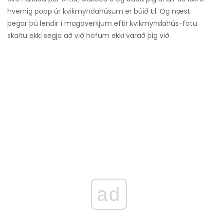
hvernig popp úr kvikmyndahúsum er búið til. Og næst
þegar þú lendir í magaverkjum eftir kvikmyndahús-fötu
skaltu ekki segja að við höfum ekki varað þig við.
ad