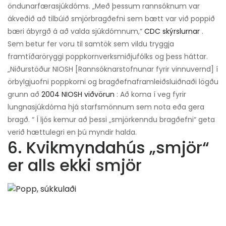
öndunarfærasjúkdóms. „Með þessum rannsóknum var
ákveðið að tilbúið smjörbragðefni sem bætt var við poppið
bæri ábyrgð á að valda sjúkdómnum,“
CDC skýrslurnar
.
Sem betur fer voru til samtök sem vildu tryggja
framtíðaröryggi poppkornverksmiðjufólks og þess háttar.
„Niðurstöður NIOSH [Rannsóknarstofnunar fyrir vinnuvernd] í
örbylgjuofni poppkorni og bragðefnaframleiðsluiðnaði lögðu
grunn að
2004 NIOSH viðvörun
: Að koma í veg fyrir
lungnasjúkdóma hjá starfsmönnum sem nota eða gera
bragð. “ Í ljós kemur að þessi „smjörkenndu bragðefni“ geta
verið hættulegri en þú myndir halda.
6. Kvikmyndahús „smjör“
er alls ekki smjör