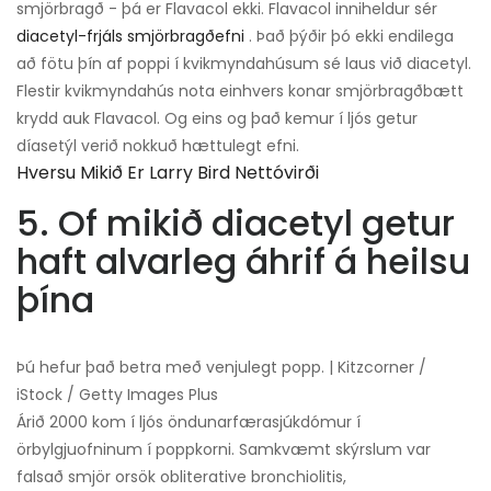
smjörbragð - þá er Flavacol ekki. Flavacol inniheldur sér
diacetyl-frjáls smjörbragðefni
. Það þýðir þó ekki endilega
að fötu þín af poppi í kvikmyndahúsum sé laus við diacetyl.
Flestir kvikmyndahús nota einhvers konar smjörbragðbætt
krydd auk Flavacol. Og eins og það kemur í ljós getur
díasetýl verið nokkuð hættulegt efni.
Hversu Mikið Er Larry Bird Nettóvirði
5. Of mikið diacetyl getur
haft alvarleg áhrif á heilsu
þína
Þú hefur það betra með venjulegt popp. | Kitzcorner /
iStock / Getty Images Plus
Árið 2000 kom í ljós öndunarfærasjúkdómur í
örbylgjuofninum í poppkorni. Samkvæmt skýrslum var
falsað smjör orsök obliterative bronchiolitis,