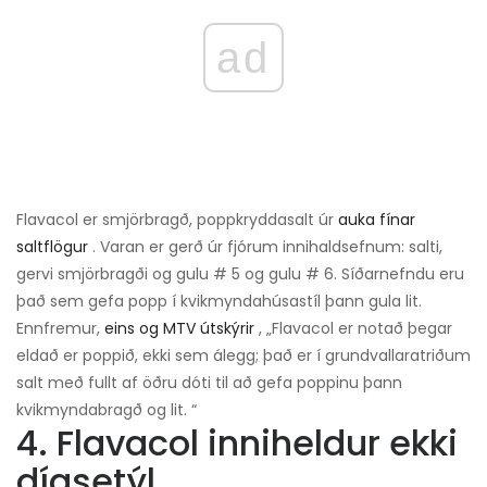
ad
Flavacol er smjörbragð, poppkryddasalt úr
auka fínar
saltflögur
. Varan er gerð úr fjórum innihaldsefnum: salti,
gervi smjörbragði og gulu # 5 og gulu # 6. Síðarnefndu eru
það sem gefa popp í kvikmyndahúsastíl þann gula lit.
Ennfremur,
eins og MTV útskýrir
, „Flavacol er notað þegar
eldað er poppið, ekki sem álegg; það er í grundvallaratriðum
salt með fullt af öðru dóti til að gefa poppinu þann
kvikmyndabragð og lit. “
4. Flavacol inniheldur ekki
díasetýl