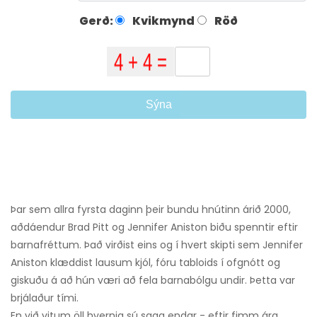
Gerð:
Kvikmynd
Röð
Sýna
Þar sem allra fyrsta daginn þeir bundu hnútinn árið 2000,
aðdáendur Brad Pitt og Jennifer Aniston biðu spenntir eftir
barnafréttum. Það virðist eins og í hvert skipti sem Jennifer
Aniston klæddist lausum kjól, fóru tabloids í ofgnótt og
giskuðu á að hún væri að fela barnabólgu undir. Þetta var
brjálaður tími.
En við vitum öll hvernig sú saga endar - eftir fimm ára