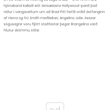
hjónaband kallaði eitt ástsælasta Hollywood-parið það
niður í vangaveltum um að Brad Pitt hefði orðið ástfanginn
af
Herra og frú Smith
meðleikari, Angelina Jolie. Þessar
sögusagnir voru fljótt staðfestar þegar Brangelina varð
hlutur skömmu síðar.