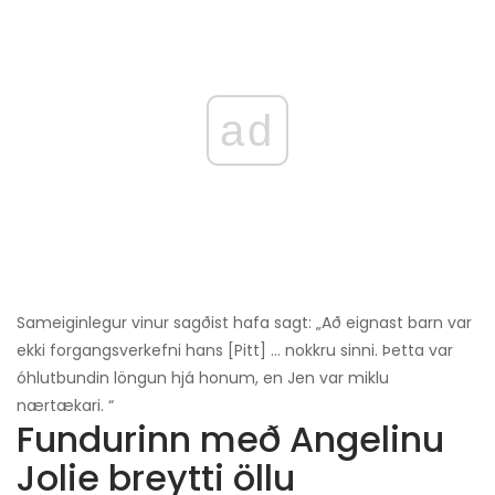
ad
Sameiginlegur vinur sagðist hafa sagt: „Að eignast barn var
ekki forgangsverkefni hans [Pitt] ... nokkru sinni. Þetta var
óhlutbundin löngun hjá honum, en Jen var miklu
nærtækari. “
Fundurinn með Angelinu
Jolie breytti öllu