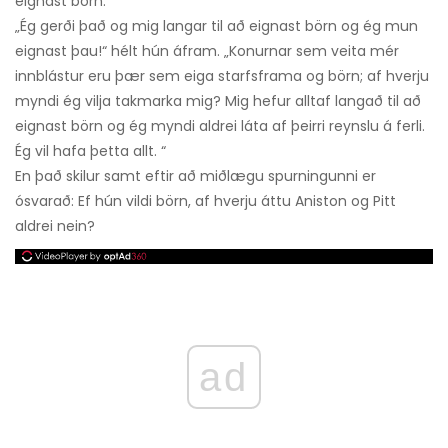
eignast börn.“
„Ég gerði það og mig langar til að eignast börn og ég mun
eignast þau!“ hélt hún áfram. „Konurnar sem veita mér
innblástur eru þær sem eiga starfsframa og börn; af hverju
myndi ég vilja takmarka mig? Mig hefur alltaf langað til að
eignast börn og ég myndi aldrei láta af þeirri reynslu á ferli.
Ég vil hafa þetta allt. “
En það skilur samt eftir að miðlægu spurningunni er
ósvarað: Ef hún vildi börn, af hverju áttu Aniston og Pitt
aldrei nein?
ad