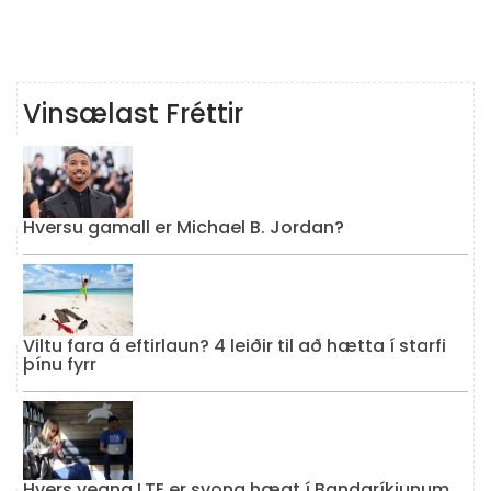
Vinsælast Fréttir
Hversu gamall er Michael B. Jordan?
Viltu fara á eftirlaun? 4 leiðir til að hætta í starfi
þínu fyrr
Hvers vegna LTE er svona hægt í Bandaríkjunum