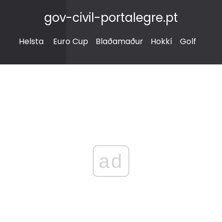
gov-civil-portalegre.pt
Helsta
Euro Cup
Blaðamaður
Hokkí
Golf
ad