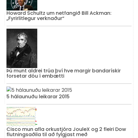
Howard Schultz um netfangið Bill Ackman:
„Fyrirlitlegur verknaður“
Þú munt aldrei trúa því hve margir bandarískir
forsetar dóu í embætti
5 hálaunuðu leikarar 2015
Cisco mun afla orkustjóra JouleX og 2 fleiri Dow
flutningsaðila til að fylgjast með