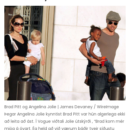
Brad Pitt og Angelina Jolie | James Devaney / WireImage
Þegar Angelina Jolie kynntist Brad Pitt var hún algerlega ekki
að leita að ást. Í Vogue viðtali Jolie útskýrði , “Brad kom mér
mjög á óvart. Ég held að við værum báðir tveir síðustu