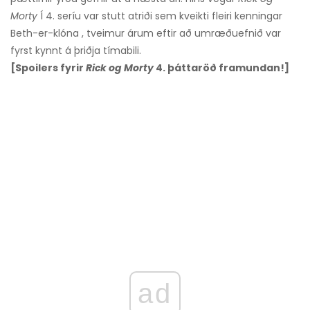
Morty
Í 4. seríu var stutt atriði sem kveikti fleiri kenningar
Beth-er-klóna , tveimur árum eftir að umræðuefnið var
fyrst kynnt á þriðja tímabili.
[Spoilers fyrir
Rick og Morty
4. þáttaröð framundan!]
ad