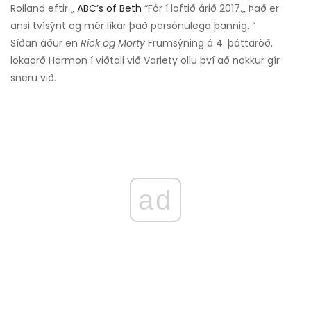
Roiland eftir „
ABC’s of Beth
“Fór í loftið árið 2017.„ Það er
ansi tvísýnt og mér líkar það persónulega þannig. “
Síðan áður en
Rick og Morty
Frumsýning á 4. þáttaröð,
lokaorð Harmon í viðtali við Variety ollu því að nokkur gír
sneru við.
ad