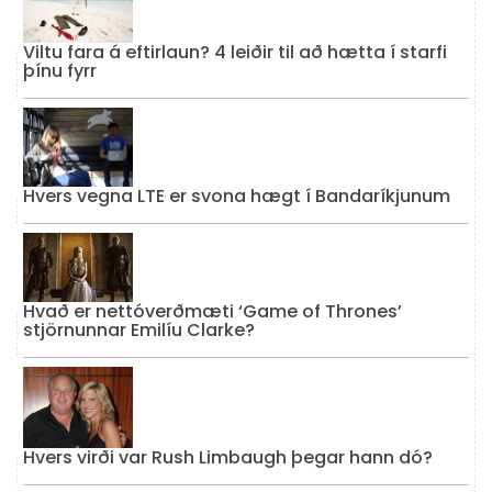
Viltu fara á eftirlaun? 4 leiðir til að hætta í starfi
þínu fyrr
Hvers vegna LTE er svona hægt í Bandaríkjunum
Hvað er nettóverðmæti ‘Game of Thrones’
stjörnunnar Emilíu Clarke?
Hvers virði var Rush Limbaugh þegar hann dó?