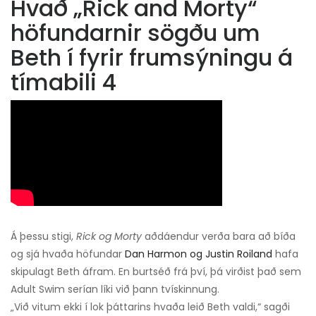
Hvað „Rick and Morty“
höfundarnir sögðu um
Beth í fyrir frumsýningu á
tímabili 4
Á þessu stigi,
Rick og Morty
aðdáendur verða bara að bíða
og sjá hvaða höfundar
Dan Harmon og Justin Roiland
hafa
skipulagt Beth áfram. En burtséð frá því, þá virðist það sem
Adult Swim serían líki við þann tvískinnung.
„Við vitum ekki í lok þáttarins hvaða leið Beth valdi,“ sagði