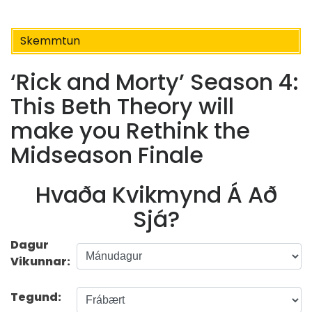
Skemmtun
‘Rick and Morty’ Season 4:
This Beth Theory will
make you Rethink the
Midseason Finale
Hvaða Kvikmynd Á Að
Sjá?
Dagur
Vikunnar:
Tegund: