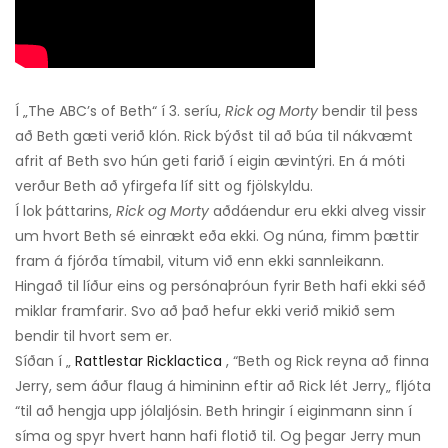
Í „The ABC’s of Beth“ í 3. seríu,
Rick og Morty
bendir til þess
að Beth gæti verið klón. Rick býðst til að búa til nákvæmt
afrit af Beth svo hún geti farið í eigin ævintýri. En á móti
verður Beth að yfirgefa líf sitt og fjölskyldu.
Í lok þáttarins,
Rick og Morty
aðdáendur eru ekki alveg vissir
um hvort Beth sé einrækt eða ekki. Og núna, fimm þættir
fram á fjórða tímabil, vitum við enn ekki sannleikann.
Hingað til líður eins og persónaþróun fyrir Beth hafi ekki séð
miklar framfarir. Svo að það hefur ekki verið mikið sem
bendir til hvort sem er.
Síðan í „
Rattlestar Ricklactica
, “Beth og Rick reyna að finna
Jerry, sem áður flaug á himininn eftir að Rick lét Jerry„ fljóta
“til að hengja upp jólaljósin. Beth hringir í eiginmann sinn í
síma og spyr hvert hann hafi flotið til. Og þegar Jerry mun