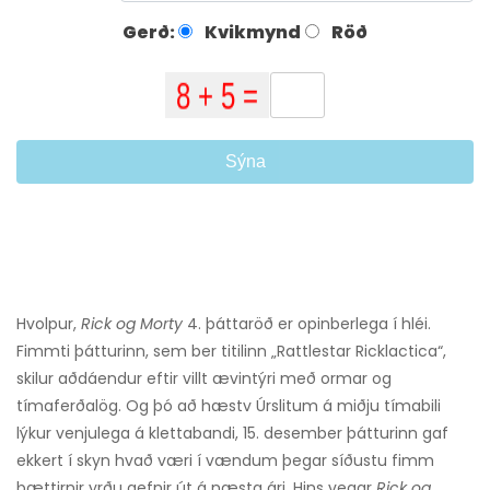
Gerð:
Kvikmynd
Röð
Sýna
Hvolpur,
Rick og Morty
4. þáttaröð er opinberlega í hléi.
Fimmti þátturinn, sem ber titilinn „Rattlestar Ricklactica“,
skilur aðdáendur eftir villt ævintýri með ormar og
tímaferðalög. Og þó að hæstv Úrslitum á miðju tímabili
lýkur venjulega á klettabandi, 15. desember þátturinn gaf
ekkert í skyn hvað væri í vændum þegar síðustu fimm
þættirnir yrðu gefnir út á næsta ári. Hins vegar
Rick og