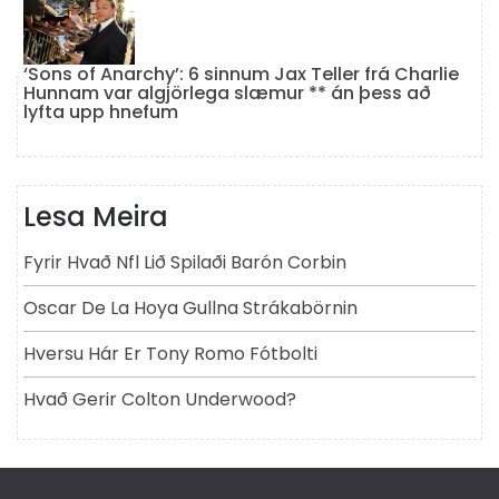
‘Sons of Anarchy’: 6 sinnum Jax Teller frá Charlie
Hunnam var algjörlega slæmur ** án þess að
lyfta upp hnefum
Lesa Meira
Fyrir Hvað Nfl Lið Spilaði Barón Corbin
Oscar De La Hoya Gullna Strákabörnin
Hversu Hár Er Tony Romo Fótbolti
Hvað Gerir Colton Underwood?