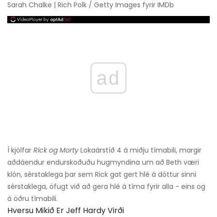
Sarah Chalke | Rich Polk / Getty Images fyrir IMDb
ad
Í kjölfar
Rick og Morty
Lokaárstíð 4 á miðju tímabili, margir
aðdáendur endurskoðuðu hugmyndina um að Beth væri
klón, sérstaklega þar sem Rick gat gert hlé á dóttur sinni
sérstaklega, öfugt við að gera hlé á tíma fyrir alla - eins og
á öðru tímabili.
Hversu Mikið Er Jeff Hardy Virði