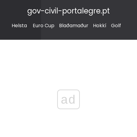
gov-civil-portalegre.pt
Helsta
Euro Cup
Blaðamaður
Hokkí
Golf
ad