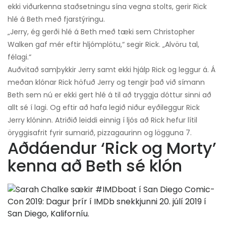
ekki viðurkenna staðsetningu sína vegna stolts, gerir Rick
hlé á Beth með fjarstýringu.
„Jerry, ég gerði hlé á Beth með tæki sem Christopher
Walken gaf mér eftir hljómplötu,“ segir Rick. „Alvöru tal,
félagi.“
Auðvitað samþykkir Jerry samt ekki hjálp Rick og leggur á. Á
meðan klónar Rick höfuð Jerry og tengir það við símann
Beth sem nú er ekki gert hlé á til að tryggja dóttur sinni að
allt sé í lagi. Og eftir að hafa legið niður eyðileggur Rick
Jerry klóninn. Atriðið leiddi einnig í ljós að Rick hefur lítil
öryggisafrit fyrir sumarið, pizzagaurinn og lögguna 7.
Aðdáendur ‘Rick og Morty’
kenna að Beth sé klón