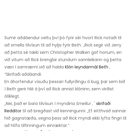
Sumir aðdáendur veltu því þó fyrir sér hvort Rick notaði til
að smella tilvísun til að hylja fyrir Beth. „Rick segir við Jerry
að þetta sé tæki sem Christopher Walken gaf honum, en
við vitum að Rick brenglar stundum sannleikann og þetta
væri í samræmi við að halda
Klón leyndarmál Beth
,
“Skrifaði aðdáandi.
En áhorfendur vísuðu þessari fullyrðingu á bug, þar sem bið
í Beth gerir hlé á því að Rick annist klóninn, sem virðist
ólíklegt.
„Nei, það er bara tilvísun í myndina
Smellur
, '
skrifaði
Redditor
til að bregðast við kenningunni. „Ef eitthvað sannar
hið gagnstæða, vegna þess að Rick myndi ekki lyfta fingri til
að hlífa tilfinningum einræktar.“