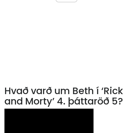
Hvað varð um Beth í ‘Rick
and Morty’ 4. þáttaröð 5?