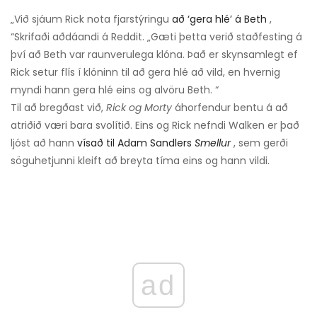
„Við sjáum Rick nota fjarstýringu
að ‘gera hlé’ á Beth
,
“Skrifaði aðdáandi á Reddit. „Gæti þetta verið staðfesting á
því að Beth var raunverulega klóna. Það er skynsamlegt ef
Rick setur flís í klóninn til að gera hlé að vild, en hvernig
myndi hann gera hlé eins og alvöru Beth. “
Til að bregðast við,
Rick og Morty
áhorfendur bentu á að
atriðið væri bara svolítið. Eins og Rick nefndi Walken er það
ljóst að hann
vísað til Adam Sandlers
Smellur
, sem gerði
söguhetjunni kleift að breyta tíma eins og hann vildi.
ad