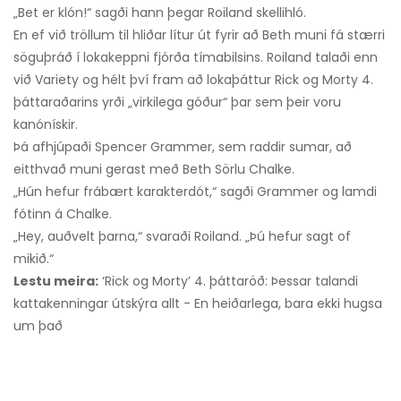
„Bet er klón!“ sagði hann þegar Roiland skellihló.
En ef við tröllum til hliðar lítur út fyrir að Beth muni fá stærri
söguþráð í lokakeppni fjórða tímabilsins. Roiland talaði enn
við Variety og hélt því fram að lokaþáttur Rick og Morty 4.
þáttaraðarins yrði „virkilega góður“ þar sem þeir voru
kanónískir.
Þá afhjúpaði Spencer Grammer, sem raddir sumar, að
eitthvað muni gerast með Beth Sörlu Chalke.
„Hún hefur frábært karakterdót,“ sagði Grammer og lamdi
fótinn á Chalke.
„Hey, auðvelt þarna,“ svaraði Roiland. „Þú hefur sagt of
mikið.“
Lestu meira:
‘Rick og Morty’ 4. þáttaröð: Þessar talandi
kattakenningar útskýra allt - En heiðarlega, bara ekki hugsa
um það