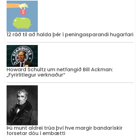
12 ráð til að halda þér í peningasparandi hugarfari
Howard Schultz um netfangið Bill Ackman:
„Fyrirlitlegur verknaður“
Þú munt aldrei trúa því hve margir bandarískir
forsetar dóu í embætti