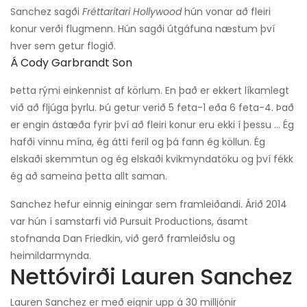
Sanchez sagði
Fréttaritari Hollywood
hún vonar að fleiri
konur verði flugmenn. Hún sagði útgáfuna næstum því
hver sem getur flogið.
Á Cody Garbrandt Son
Þetta rými einkennist af körlum. En það er ekkert líkamlegt
við að fljúga þyrlu. Þú getur verið 5 feta-1 eða 6 feta-4. Það
er engin ástæða fyrir því að fleiri konur eru ekki í þessu ... Ég
hafði vinnu mína, ég átti feril og þá fann ég köllun. Ég
elskaði skemmtun og ég elskaði kvikmyndatöku og því fékk
ég að sameina þetta allt saman.
Sanchez hefur einnig einingar sem framleiðandi. Árið 2014
var hún í samstarfi við Pursuit Productions, ásamt
stofnanda Dan Friedkin, við gerð framleiðslu og
heimildarmynda.
Nettóvirði Lauren Sanchez
Lauren Sanchez er með eignir upp á 30 milljónir