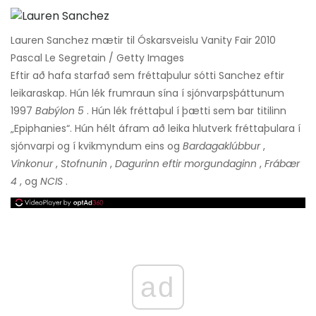
Lauren Sanchez mætir til Óskarsveislu Vanity Fair 2010
Pascal Le Segretain / Getty Images
Eftir að hafa starfað sem fréttaþulur sótti Sanchez eftir
leikaraskap. Hún lék frumraun sína í sjónvarpsþáttunum
1997
Babýlon 5
. Hún lék fréttaþul í þætti sem bar titilinn
„Epiphanies“. Hún hélt áfram að leika hlutverk fréttaþulara í
sjónvarpi og í kvikmyndum eins og
Bardagaklúbbur
,
Vinkonur
,
Stofnunin
,
Dagurinn eftir morgundaginn
,
Frábær
4
, og
NCIS
.
ad