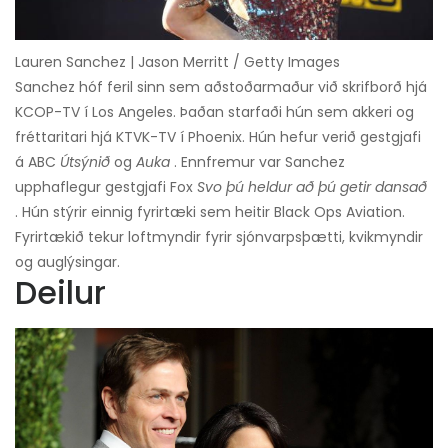
Lauren Sanchez | Jason Merritt / Getty Images
Sanchez hóf feril sinn sem aðstoðarmaður við skrifborð hjá
KCOP-TV í Los Angeles. Þaðan starfaði hún sem akkeri og
fréttaritari hjá KTVK-TV í Phoenix. Hún hefur verið gestgjafi
á ABC
Útsýnið
og
Auka
. Ennfremur var Sanchez
upphaflegur gestgjafi Fox
Svo þú heldur að þú getir dansað
. Hún stýrir einnig fyrirtæki sem heitir Black Ops Aviation.
Fyrirtækið tekur loftmyndir fyrir sjónvarpsþætti, kvikmyndir
og auglýsingar.
Deilur