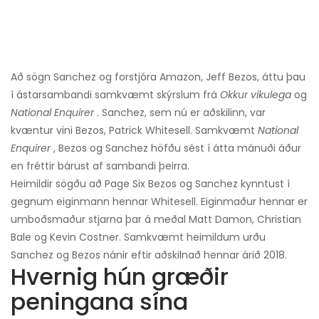
Að sögn Sanchez og forstjóra Amazon, Jeff Bezos, áttu þau
í ástarsambandi samkvæmt skýrslum frá
Okkur vikulega
og
National Enquirer
. Sanchez, sem nú er aðskilinn, var
kvæntur vini Bezos, Patrick Whitesell. Samkvæmt
National
Enquirer
, Bezos og Sanchez höfðu sést í átta mánuði áður
en fréttir bárust af sambandi þeirra.
Heimildir sögðu að Page Six Bezos og Sanchez kynntust í
gegnum eiginmann hennar Whitesell. Eiginmaður hennar er
umboðsmaður stjarna þar á meðal Matt Damon, Christian
Bale og Kevin Costner. Samkvæmt heimildum urðu
Sanchez og Bezos nánir eftir aðskilnað hennar árið 2018.
Hvernig hún græðir
peningana sína