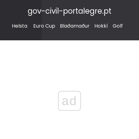
gov-civil-portalegre.pt
Helsta
Euro Cup
Blaðamaður
Hokkí
Golf
ad