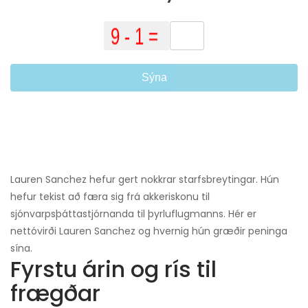
Sýna
Lauren Sanchez hefur gert nokkrar starfsbreytingar. Hún
hefur tekist að færa sig frá akkeriskonu til
sjónvarpsþáttastjórnanda til þyrluflugmanns. Hér er
nettóvirði Lauren Sanchez og hvernig hún græðir peninga
sína.
Fyrstu árin og rís til
frægðar