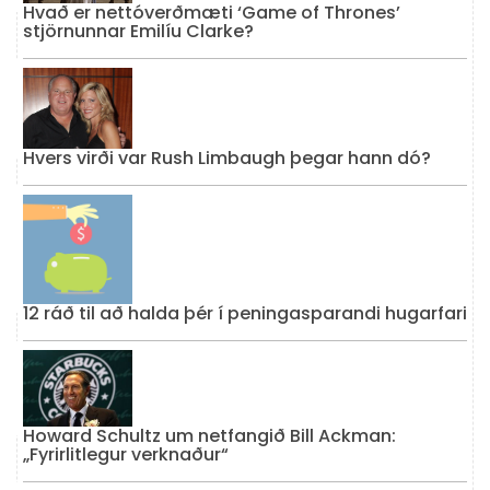
Hvað er nettóverðmæti ‘Game of Thrones’
stjörnunnar Emilíu Clarke?
Hvers virði var Rush Limbaugh þegar hann dó?
12 ráð til að halda þér í peningasparandi hugarfari
Howard Schultz um netfangið Bill Ackman:
„Fyrirlitlegur verknaður“