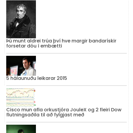
Þú munt aldrei trúa því hve margir bandarískir
forsetar dóu í embætti
5 hálaunuðu leikarar 2015
Cisco mun afla orkustjóra JouleX og 2 fleiri Dow
flutningsaðila til að fylgjast með