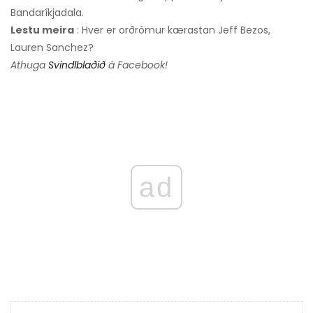
Bandaríkjadala.
Lestu meira
: Hver er orðrómur kærastan Jeff Bezos,
Lauren Sanchez?
Athuga
Svindlblaðið
á Facebook!
ad