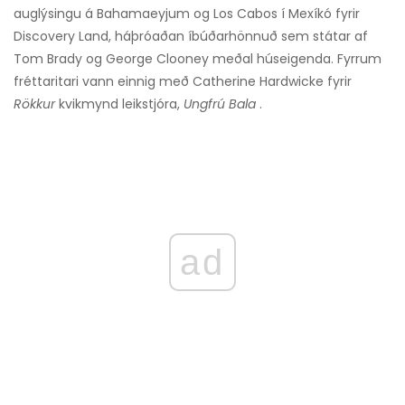
auglýsingu á Bahamaeyjum og Los Cabos í Mexíkó fyrir
Discovery Land, háþróaðan íbúðarhönnuð sem státar af
Tom Brady og George Clooney meðal húseigenda. Fyrrum
fréttaritari vann einnig með Catherine Hardwicke fyrir
Rökkur
kvikmynd leikstjóra,
Ungfrú Bala
.
ad