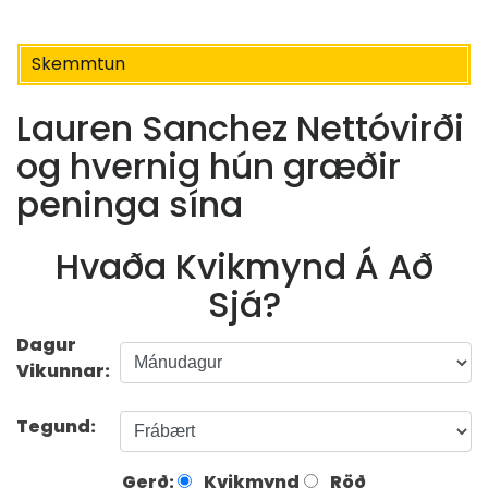
Skemmtun
Lauren Sanchez Nettóvirði
og hvernig hún græðir
peninga sína
Hvaða Kvikmynd Á Að
Sjá?
Dagur
Vikunnar:
Tegund:
Gerð:
Kvikmynd
Röð