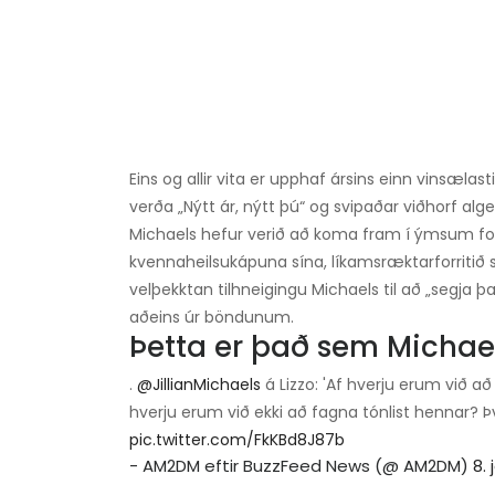
Eins og allir vita er upphaf ársins einn vinsælas
verða „Nýtt ár, nýtt þú“ og svipaðar viðhorf al
Michaels hefur verið að koma fram í ýmsum fo
kvennaheilsukápuna sína, líkamsræktarforritið si
velþekktan tilhneigingu Michaels til að „segja þa
aðeins úr böndunum.
Þetta er það sem Michael
.
@JillianMichaels
á Lizzo: 'Af hverju erum við a
hverju erum við ekki að fagna tónlist hennar? Þv
pic.twitter.com/FkKBd8J87b
- AM2DM eftir BuzzFeed News (@ AM2DM)
8.