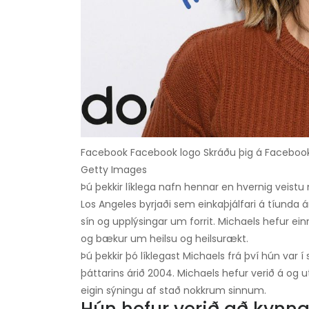
Facebook Facebook logo Skráðu þig á Facebook t
Getty Images
Þú þekkir líklega nafn hennar en hvernig veis
Los Angeles byrjaði sem einkaþjálfari á tíunda
sín og upplýsingar um forrit. Michaels hefur e
og bækur um heilsu og heilsurækt.
Þú þekkir þó líklegast Michaels frá því hún var í 
þáttarins árið 2004. Michaels hefur verið á og 
eigin sýningu af stað nokkrum sinnum.