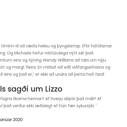
ti tíminn til að ræða heilsu og þyngdartap. Eftir hátíðarnar
geng. Og Michaels hefur náttúrulega nýtt sér það.
rritum eins og
Sýning Wendy Williams
að tala um nýju
tt og margt fleira. En miðað við eðli viðfangsefnisins og
ð eins og það er,“ er ekki að undra að þetta hafi farið
s sagði um Lizzo
ð fagna líkama hennar? Af hverju skiptir það máli? Af
í það verður ekki æðislegt ef hún fær sykursýki. '
 janúar 2020