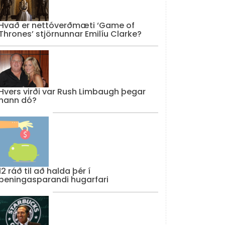
Hvað er nettóverðmæti ‘Game of
Thrones’ stjörnunnar Emilíu Clarke?
Hvers virði var Rush Limbaugh þegar
hann dó?
12 ráð til að halda þér í
peningasparandi hugarfari