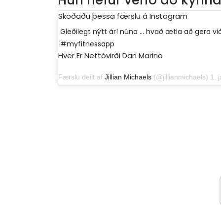
Hún hefur verið að kynna 
Skoðaðu þessa færslu á Instagram
Gleðilegt nýtt ár! núna ... hvað ætla að gera vi
#myfitnessapp
Hver Er Nettóvirði Dan Marino
Færslu deilt af
Jillian Michaels
(@jillianmichaels) 1. ja