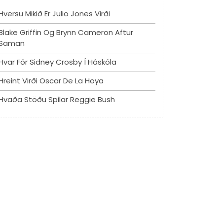
Hversu Mikið Er Julio Jones Virði
Blake Griffin Og Brynn Cameron Aftur
Saman
Hvar Fór Sidney Crosby Í Háskóla
Hreint Virði Oscar De La Hoya
Hvaða Stöðu Spilar Reggie Bush