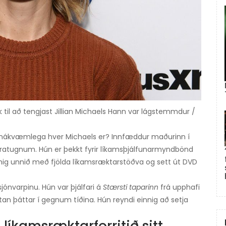
il að tengjast Jillian Michaels Hann var lágstemmdur /
tu nákvæmlega hver Michaels er? Innfæddur maðurinn í
 áratugnum. Hún er þekkt fyrir líkamsþjálfunarmyndbönd
innig unnið með fjölda líkamsræktarstöðva og sett út DVD
sjónvarpinu. Hún var þjálfari á
Stærsti taparinn
frá upphafi
utan þáttar í gegnum tíðina. Hún reyndi einnig að setja