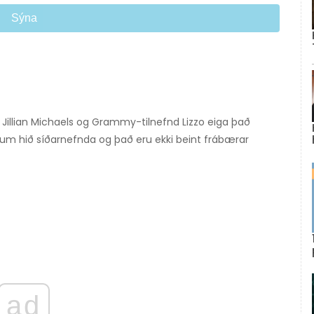
Sýna
 Jillian Michaels og Grammy-tilnefnd Lizzo eiga það
a um hið síðarnefnda og það eru ekki beint frábærar
ad