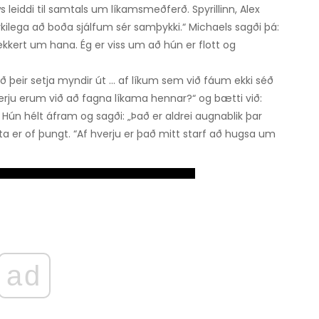
leiddi til samtals um líkamsmeðferð. Spyrillinn, Alex
rkilega að boða sjálfum sér samþykki.“ Michaels sagði þá:
 ekkert um hana. Ég er viss um að hún er flott og
 þeir setja myndir út ... af líkum sem við fáum ekki séð
verju erum við að fagna líkama hennar?“ og bætti við:
 Hún hélt áfram og sagði: „Það er aldrei augnablik þar
 er of þungt. “Af hverju er það mitt starf að hugsa um
ad