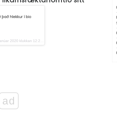
líkamsræktarforritið sitt
ð það hlekkur í bio
núar 2020 klukkan 12:26 PST
ad