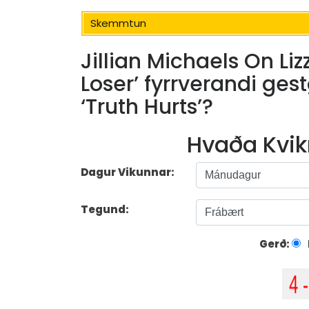
Skemmtun
Jillian Michaels On Li
Loser’ fyrrverandi gest
‘Truth Hurts’?
Hvaða Kvik
Dagur Vikunnar:
Tegund:
Gerð: