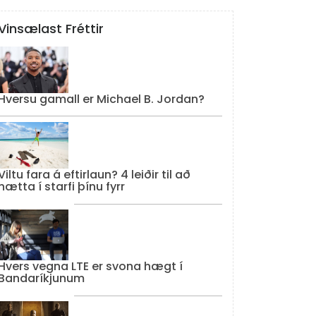
Vinsælast Fréttir
Hversu gamall er Michael B. Jordan?
Viltu fara á eftirlaun? 4 leiðir til að
hætta í starfi þínu fyrr
Hvers vegna LTE er svona hægt í
Bandaríkjunum