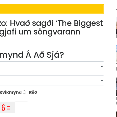
zzo: Hvað sagði ‘The Biggest
gjafi um söngvarann ​​
mynd Á Að Sjá?
Kvikmynd
Röð