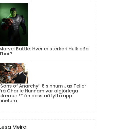
Marvel Battle: Hver er sterkari Hulk eða
Thor?
‘Sons of Anarchy’: 6 sinnum Jax Teller
frá Charlie Hunnam var algjörlega
slæmur ** án þess að lyfta upp
hnefum
Lesa Meira