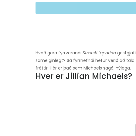
Hvað gera fyrrverandi
Stærsti taparinn
gestgjafi
sameiginlegt? Sá fyrrnefndi hefur verið að tal
fréttir. Hér er það sem Michaels sagði nýlega.
Hver er Jillian Michaels?