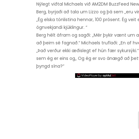
Nýlegt viðtal Michaels við AM2DM BuzzFeed News 
Berg, byrjaði að tala um Lizzo og þá sem „eru vi
„Ég elska tónlistina hennar, 100 prósent. Ég veit
ógnvekjandi kjúklingur. “
Berg hélt áfram og sagði: „Mér þykir vænt um að
að þeim sé fagnað.“ Michaels truflaði: „En af h
„Það verður ekki æðislegt ef hún fær sykursýki.“
sem ég er eins og„ Og ég er svo ánægð að þetta
þyngd sína?“