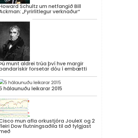
Howard Schultz um netfangið Bill
Ackman: „Fyrirlitlegur verknaður“
Þú munt aldrei trúa því hve margir
bandarískir forsetar dóu í embætti
5 hálaunuðu leikarar 2015
Cisco mun afla orkustjóra JouleX og 2
fleiri Dow flutningsaðila til að fylgjast
með