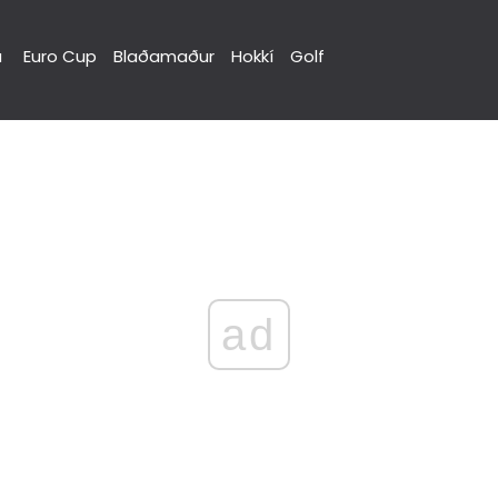
a
Euro Cup
Blaðamaður
Hokkí
Golf
ad