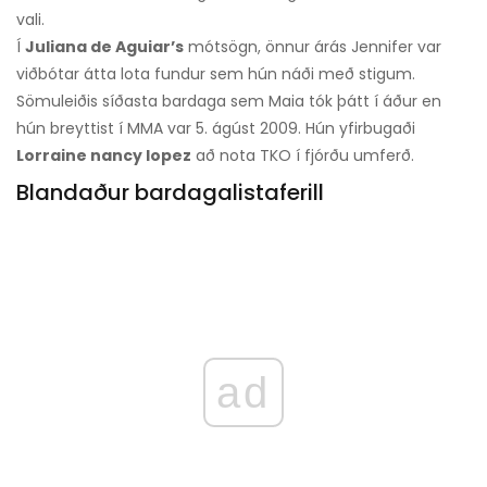
vali.
Í
Juliana de Aguiar’s
mótsögn, önnur árás Jennifer var
viðbótar átta lota fundur sem hún náði með stigum.
Sömuleiðis síðasta bardaga sem Maia tók þátt í áður en
hún breyttist í MMA var 5. ágúst 2009. Hún yfirbugaði
Lorraine nancy lopez
að nota TKO í fjórðu umferð.
Blandaður bardagalistaferill
ad