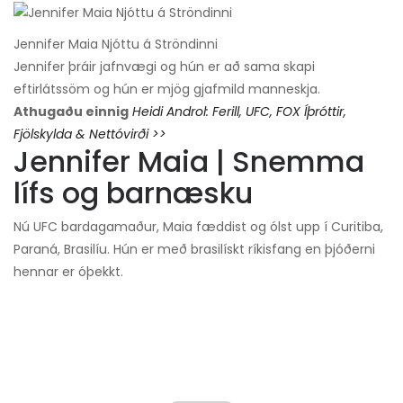
Jennifer Maia Njóttu á Ströndinni
Jennifer þráir jafnvægi og hún er að sama skapi
eftirlátssöm og hún er mjög gjafmild manneskja.
Athugaðu einnig
Heidi Androl: Ferill, UFC, FOX Íþróttir,
Fjölskylda & Nettóvirði >>
Jennifer Maia | Snemma
lífs og barnæsku
Nú UFC bardagamaður, Maia fæddist og ólst upp í Curitiba,
Paraná, Brasilíu. Hún er með brasilískt ríkisfang en þjóðerni
hennar er óþekkt.