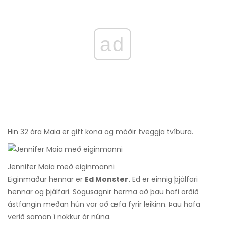
ad
Hin 32 ára Maia er gift kona og móðir tveggja tvíbura.
Jennifer Maia með eiginmanni
Eiginmaður hennar er
Ed Monster.
Ed er einnig þjálfari
hennar og þjálfari. Sögusagnir herma að þau hafi orðið
ástfangin meðan hún var að æfa fyrir leikinn. Þau hafa
verið saman í nokkur ár núna.