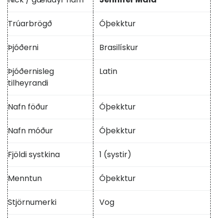
Trúarbrögð
Óþekktur
Þjóðerni
Brasilískur
Þjóðernisleg
Latin
tilheyrandi
Nafn föður
Óþekktur
Nafn móður
Óþekktur
Fjöldi systkina
1 (systir)
Menntun
Óþekktur
Stjörnumerki
Vog