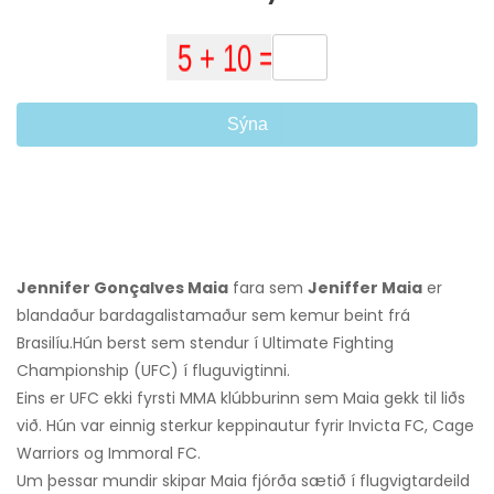
Sýna
Jennifer Gonçalves Maia
fara sem
Jeniffer Maia
er
blandaður bardagalistamaður sem kemur beint frá
Brasilíu.
Hún berst sem stendur í Ultimate Fighting
Championship (UFC) í fluguvigtinni.
Eins er UFC ekki fyrsti MMA klúbburinn sem Maia gekk til liðs
við. Hún var einnig sterkur keppinautur fyrir Invicta FC, Cage
Warriors og Immoral FC.
Um þessar mundir skipar Maia fjórða sætið í flugvigtardeild