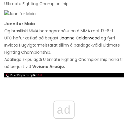
Ultimate Fighting Championship.
Jennifer Maia
Og brasilíski MMA bardagamaðurinn á MMA met 17-6-1.
UFC hefur ætlað að berjast
Joanne Calderwood
og fyrri
Invicta flugvigtarmeistaratitillinn á bardagakvöldi Ultimate
Fighting Championship.
Aðallega skipulagði Ultimate Fighting Championship hana til
að berjast við
Viviane Araújo.
ad