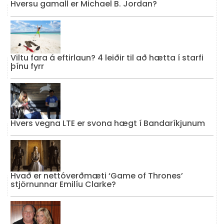
Hversu gamall er Michael B. Jordan?
Viltu fara á eftirlaun? 4 leiðir til að hætta í starfi
þínu fyrr
Hvers vegna LTE er svona hægt í Bandaríkjunum
Hvað er nettóverðmæti ‘Game of Thrones’
stjörnunnar Emilíu Clarke?