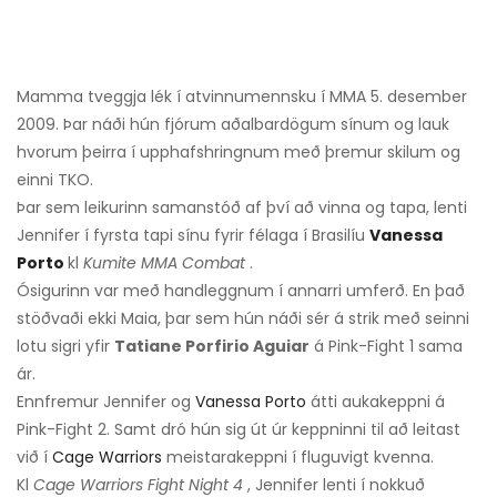
Mamma tveggja lék í atvinnumennsku í MMA 5. desember
2009. Þar náði hún fjórum aðalbardögum sínum og lauk
hvorum þeirra í upphafshringnum með þremur skilum og
einni TKO.
Þar sem leikurinn samanstóð af því að vinna og tapa, lenti
Jennifer í fyrsta tapi sínu fyrir félaga í Brasilíu
Vanessa
Porto
kl
Kumite MMA Combat
.
Ósigurinn var með handleggnum í annarri umferð. En það
stöðvaði ekki Maia, þar sem hún náði sér á strik með seinni
lotu sigri yfir
Tatiane Porfirio Aguiar
á Pink-Fight 1 sama
ár.
Ennfremur Jennifer og
Vanessa Porto
átti aukakeppni á
Pink-Fight 2. Samt dró hún sig út úr keppninni til að leitast
við í
Cage Warriors
meistarakeppni í fluguvigt kvenna.
Kl
Cage Warriors Fight Night 4
, Jennifer lenti í nokkuð