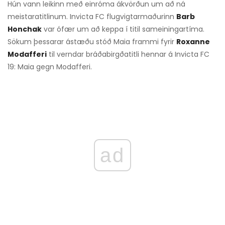
Hún vann leikinn með einróma ákvörðun um að ná
meistaratitlinum. Invicta FC flugvigtarmaðurinn
Barb
Honchak
var ófær um að keppa í titil sameiningartíma.
Sökum þessarar ástæðu stóð Maia frammi fyrir
Roxanne
Modafferi
til verndar bráðabirgðatitli hennar á Invicta FC
19: Maia gegn Modafferi.
ad