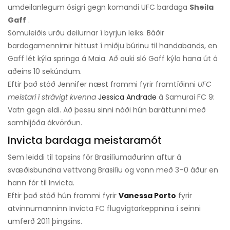
umdeilanlegum ósigri gegn komandi UFC bardaga
Sheila
Gaff
.
Sömuleiðis urðu deilurnar í byrjun leiks. Báðir
bardagamennirnir hittust í miðju búrinu til handabands, en
Gaff lét kýla springa á Maia. Að auki sló Gaff kýla hana út á
aðeins 10 sekúndum.
Eftir það stóð Jennifer næst frammi fyrir framtíðinni
UFC
meistari í strávigt kvenna
Jessica Andrade
á Samurai FC 9:
Vatn gegn eldi. Að þessu sinni náði hún baráttunni með
samhljóða ákvörðun.
Invicta bardaga meistaramót
Sem leiddi til tapsins fór Brasilíumaðurinn aftur á
svæðisbundna vettvang Brasilíu og vann með 3–0 áður en
hann fór til Invicta.
Eftir það stóð hún frammi fyrir
Vanessa Porto
fyrir
atvinnumanninn Invicta FC flugvigtarkeppnina í seinni
umferð 2011 þingsins.