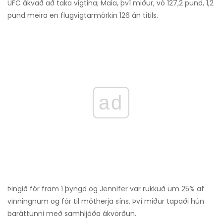
UFC ákvað að taka vigtina; Maia, því miður, vó 127,2 pund, 1,2
pund meira en flugvigtarmörkin 126 án titils.
ad
Þingið fór fram í þyngd og Jennifer var rukkuð um 25% af
vinningnum og fór til mótherja síns. Því miður tapaði hún
baráttunni með samhljóða ákvörðun.