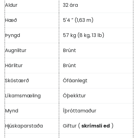
Aldur
32 ára
Hæð
5'4 ″ (1,63 m)
Þyngd
57 kg (8 kg, 13 lb)
Augnlitur
Brúnt
Hárlitur
Brúnt
Skóstærð
Ófáanlegt
Líkamsmæling
Óþekktur
Mynd
Íþróttamaður
Hjúskaparstaða
Giftur (
skrímsli ed
)