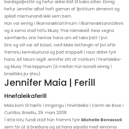
bardagaíþróttir og hefur aldrei litið til baka síðan. Einnig
hefur Jennifer alltaf haft gaman af íþróttum almennt og
spilað mismunandi leiki sem barn.
Hún var einnig í líkamsræktartímum í líkamsræktarstöðinni
og á sama stað hófu Muay Thai námskeið. Þess vegna
sannfærðu vinir hennar hana um að taka þátt í því.
Eins og við var að búast, varð Maia ástfangin af því eftir
fremstu kennslustund og það stoppaði í raun aldrei fyrir
hana. Að lokum lagði Jennifer sitt af mörkum í hnefaleika-
og Muay Thai keppnum (á meðan hún boraði einnig í
brasilíska jiu-jitsu).
Jennifer Maia | Ferill
Hnefaleikaferill
Maia kom til hæfis í inngöngu í hnefaleika í Centri de Boxe í
Curitiba, Brasilíu, 29. mars 2008.
Í átta lotu fundi stóð hún frammi fyrir
Michelle Bonassoli
sem fór út á breiðuna og sá hana sigraða með einróma