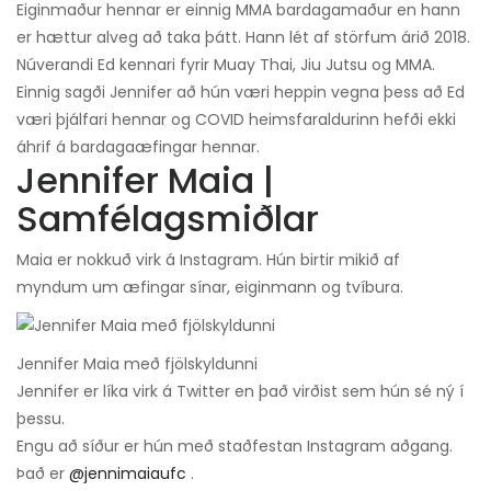
Eiginmaður hennar er einnig MMA bardagamaður en hann
er hættur alveg að taka þátt. Hann lét af störfum árið 2018.
Núverandi Ed kennari fyrir Muay Thai, Jiu Jutsu og MMA.
Einnig sagði Jennifer að hún væri heppin vegna þess að Ed
væri þjálfari hennar og COVID heimsfaraldurinn hefði ekki
áhrif á bardagaæfingar hennar.
Jennifer Maia |
Samfélagsmiðlar
Maia er nokkuð virk á Instagram. Hún birtir mikið af
myndum um æfingar sínar, eiginmann og tvíbura.
Jennifer Maia með fjölskyldunni
Jennifer er líka virk á Twitter en það virðist sem hún sé ný í
þessu.
Engu að síður er hún með staðfestan Instagram aðgang.
Það er
@jennimaiaufc
.