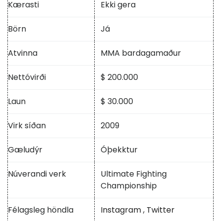
Kærasti
Ekki gera
Börn
Já
Atvinna
MMA bardagamaður
Nettóvirði
$ 200.000
Laun
$ 30.000
Virk síðan
2009
Gæludýr
Óþekktur
Núverandi verk
Ultimate Fighting
Championship
Félagsleg höndla
Instagram
,
Twitter