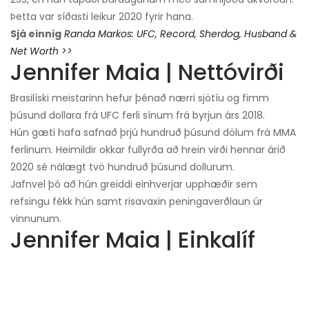
Þetta var síðasti leikur 2020 fyrir hana.
Sjá einnig
Randa Markos: UFC, Record, Sherdog, Husband &
Net Worth >>
Jennifer Maia | Nettóvirði
Brasilíski meistarinn hefur þénað nærri sjötíu og fimm
þúsund dollara frá UFC ferli sínum frá byrjun árs 2018.
Hún gæti hafa safnað þrjú hundruð þúsund dölum frá MMA
ferlinum. Heimildir okkar fullyrða að hrein virði hennar árið
2020 sé nálægt tvö hundruð þúsund dollurum.
Jafnvel þó að hún greiddi einhverjar upphæðir sem
refsingu fékk hún samt risavaxin peningaverðlaun úr
vinnunum.
Jennifer Maia | Einkalíf