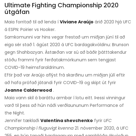
Ultimate Fighting Championship 2020
útgáfan
Maia forritað til að lenda í
Viviane Araújo
árið 2020 hjá UFC
á ESPN: Poirier vs Hooker.
Samkomunni var hins vegar frestað um miðjan júní til að
eiga sér stað 1. ágúst 2020 á UFC bardagakvöldinu: Brunson
gegn Shahbazyan. Ástæðan var sú að báðir þátttakendur
stóðu frammi fyrir ferðatakmörkunum sem tengjast
COVID-19 heimsfaraldrinum.
Eftir það var Araújo aflýst frá skarðinu um miðjan júlí eftir
að hafa prófað játandi fyrir COVID-19 og skipt út fyrir
Joanne Calderwood
.
Maia vann skil á baráttu armbar í lotu eitt. Þessi vinningur
varð til þess að hún náði verðlaununum Performance of
the Night.
Jennifer tæklaði
Valentina shevchenko
fyrir
UFC
Championship í fluguvigt kvenna
21. nóvember 2020, á UFC
255, en hún tapaði bardaganum með samhljóða ákvörðun.