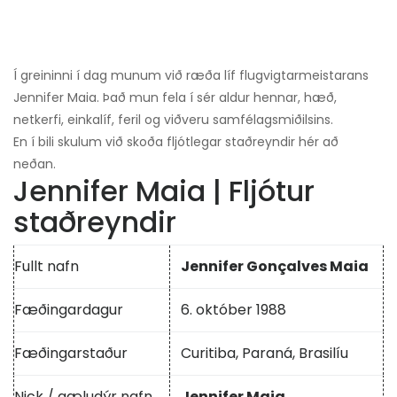
Í greininni í dag munum við ræða líf flugvigtarmeistarans
Jennifer Maia. Það mun fela í sér aldur hennar, hæð,
netkerfi, einkalíf, feril og viðveru samfélagsmiðilsins.
En í bili skulum við skoða fljótlegar staðreyndir hér að
neðan.
Jennifer Maia | Fljótur
staðreyndir
Fullt nafn
Jennifer Gonçalves Maia
Fæðingardagur
6. október 1988
Fæðingarstaður
Curitiba, Paraná, Brasilíu
Nick / gæludýr nafn
Jennifer Maia