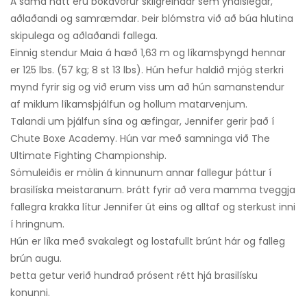
Á sama hátt eru bókavörur skilgreindar sem yndislegar,
aðlaðandi og samræmdar. Þeir blómstra við að búa hlutina
skipulega og aðlaðandi fallega.
Einnig stendur Maia á hæð 1,63 m og líkamsþyngd hennar
er 125 lbs. (57 kg; 8 st 13 lbs). Hún hefur haldið mjög sterkri
mynd fyrir sig og við erum viss um að hún samanstendur
af miklum líkamsþjálfun og hollum matarvenjum.
Talandi um þjálfun sína og æfingar, Jennifer gerir það í
Chute Boxe Academy. Hún var með samninga við The
Ultimate Fighting Championship.
Sömuleiðis er mölin á kinnunum annar fallegur þáttur í
brasilíska meistaranum. Þrátt fyrir að vera mamma tveggja
fallegra krakka lítur Jennifer út eins og alltaf og sterkust inni
í hringnum.
Hún er líka með svakalegt og lostafullt brúnt hár og falleg
brún augu.
Þetta getur verið hundrað prósent rétt hjá brasilísku
konunni.