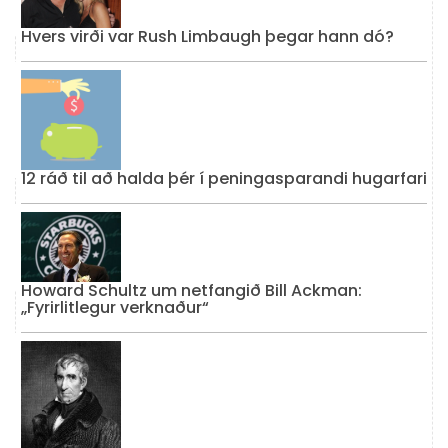
Hvers virði var Rush Limbaugh þegar hann dó?
12 ráð til að halda þér í peningasparandi hugarfari
Howard Schultz um netfangið Bill Ackman:
„Fyrirlitlegur verknaður“