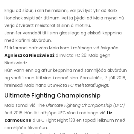
Engu að síður, í allri heimildinni, var því lýst yfir að Barb
Honchak svipti sér titlinum. Þetta þýddi að Maia myndi nú
verja ótvírætt meistaratitil sinn á mótinu.
Jennifer verndaði titil sinn glæsilega og elskaði keppnina
með klofinni ákvörðun.
Eftirfarandi nafnvörn Maia kom í mótsögn við ósigraða
Agnieszka Niedźwiedź
á Invicta FC 26: Maia gegn
Niedzwiedz.
Hún vann enn og aftur keppnina með samhljóða ákvörðun
og varði í raun titil sinn í annað sinn. Sömuleiðis, 7. júlí 2018,
hreinsaði Maia hana út
Invicta FC meistaraflugvigt.
Ultimate Fighting Championship
Maia samdi við The
Ultimate Fighting Championship (UFC)
árið 2018. Hún lét afhjúpa UFC sína í mótsögn við
Liz
carmouche
á UFC Fight Night 133 en tapaði leiknum með
samhljóða ákvörðun.