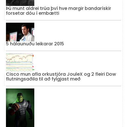
Þú munt aldrei trúa því hve margir bandarískir
forsetar dóu í embætti
5 hálaunuðu leikarar 2015
Cisco mun afla orkustjóra JouleX og 2 fleiri Dow
flutningsaðila til að fylgjast með