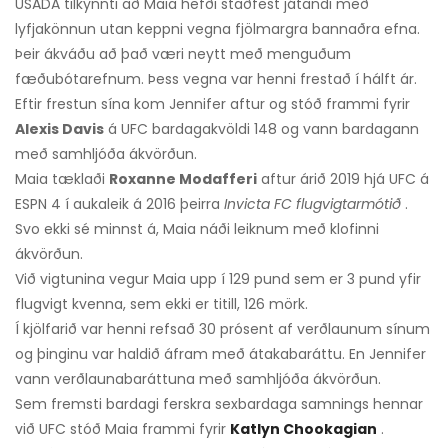
USADA tilkynnti að Maia hefði staðfest játandi með
lyfjakönnun utan keppni vegna fjölmargra bannaðra efna.
Þeir ákváðu að það væri neytt með menguðum
fæðubótarefnum. Þess vegna var henni frestað í hálft ár.
Eftir frestun sína kom Jennifer aftur og stóð frammi fyrir
Alexis Davis
á UFC bardagakvöldi 148 og vann bardagann
með samhljóða ákvörðun.
Maia tæklaði
Roxanne Modafferi
aftur árið 2019 hjá UFC á
ESPN 4 í aukaleik á 2016 þeirra
Invicta FC flugvigtarmótið
.
Svo ekki sé minnst á, Maia náði leiknum með klofinni
ákvörðun.
Við vigtunina vegur Maia upp í 129 pund sem er 3 pund yfir
flugvigt kvenna, sem ekki er titill, 126 mörk.
Í kjölfarið var henni refsað 30 prósent af verðlaunum sínum
og þinginu var haldið áfram með átakabaráttu. En Jennifer
vann verðlaunabaráttuna með samhljóða ákvörðun.
Sem fremsti bardagi ferskra sexbardaga samnings hennar
við UFC stóð Maia frammi fyrir
Katlyn Chookagian
.