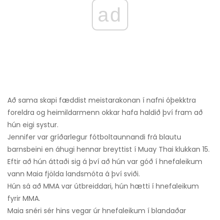
ad
Að sama skapi fæddist meistarakonan í nafni óþekktra
foreldra og heimildarmenn okkar hafa haldið því fram að
hún eigi systur.
Jennifer var gríðarlegur fótboltaunnandi frá blautu
barnsbeini en áhugi hennar breyttist í Muay Thai klukkan 15.
Eftir að hún áttaði sig á því að hún var góð í hnefaleikum
vann Maia fjölda landsmóta á því sviði.
Hún sá að MMA var útbreiddari, hún hætti í hnefaleikum
fyrir MMA.
Maia snéri sér hins vegar úr hnefaleikum í blandaðar