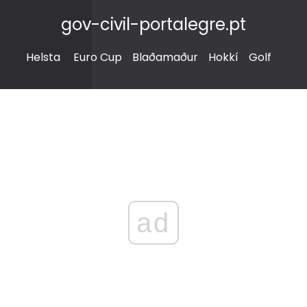
gov-civil-portalegre.pt
Helsta
Euro Cup
Blaðamaður
Hokkí
Golf
ad