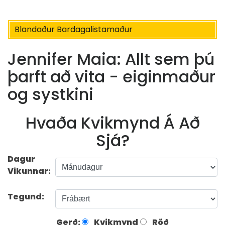
Blandaður Bardagalistamaður
Jennifer Maia: Allt sem þú
þarft að vita - eiginmaður
og systkini
Hvaða Kvikmynd Á Að
Sjá?
Dagur
Vikunnar:
Tegund:
Gerð:
Kvikmynd
Röð