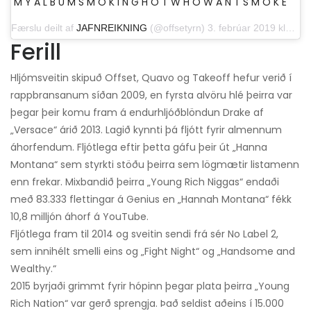
M Y A L B U M S M O K I N G H O T W H O W A N T S M O K E
Færslu deilt af
JAFNREIKNING
(@offsetyrn) 3. febrúar 2019 klukkan 18:16 PST
Ferill
Hljómsveitin skipuð Offset, Quavo og Takeoff hefur verið í
rappbransanum síðan 2009, en fyrsta alvöru hlé þeirra var
þegar þeir komu fram á endurhljóðblöndun Drake af
„Versace“ árið 2013. Lagið kynnti þá fljótt fyrir almennum
áhorfendum. Fljótlega eftir þetta gáfu þeir út „Hanna
Montana“ sem styrkti stöðu þeirra sem lögmætir listamenn
enn frekar. Mixbandið þeirra „Young Rich Niggas“ endaði
með 83.333 flettingar á Genius en „Hannah Montana“ fékk
10,8 milljón áhorf á YouTube.
Fljótlega fram til 2014 og sveitin sendi frá sér No Label 2,
sem innihélt smelli eins og „Fight Night“ og „Handsome and
Wealthy.“
2015 byrjaði grimmt fyrir hópinn þegar plata þeirra „Young
Rich Nation“ var gerð sprengja. Það seldist aðeins í 15.000