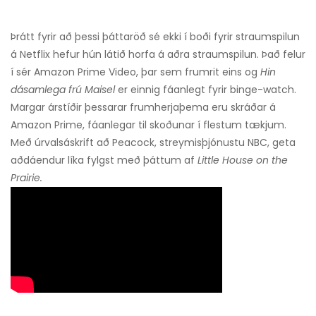
Þrátt fyrir að þessi þáttaröð sé ekki í boði fyrir straumspilun
á Netflix hefur hún látið horfa á aðra straumspilun. Það felur
í sér Amazon Prime Video, þar sem frumrit eins og
Hin
dásamlega frú Maisel
er einnig fáanlegt fyrir binge-watch.
Margar árstíðir þessarar frumherjaþema eru skráðar á
Amazon Prime, fáanlegar til skoðunar í flestum tækjum.
Með úrvalsáskrift að Peacock, streymisþjónustu NBC, geta
aðdáendur líka fylgst með þáttum af
Little House on the
Prairie.