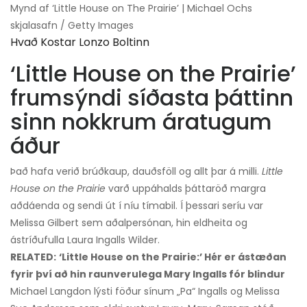
Mynd af ‘Little House on The Prairie’ | Michael Ochs
skjalasafn / Getty Images
Hvað Kostar Lonzo Boltinn
‘Little House on the Prairie’
frumsýndi síðasta þáttinn
sinn nokkrum áratugum
áður
Það hafa verið brúðkaup, dauðsföll og allt þar á milli.
Little
House on the Prairie
varð uppáhalds þáttaröð margra
aðdáenda og sendi út í níu tímabil. Í þessari seríu var
Melissa Gilbert sem aðalpersónan, hin eldheita og
ástríðufulla Laura Ingalls Wilder.
RELATED:
‘Little House on the Prairie:’ Hér er ástæðan
fyrir því að hin raunverulega Mary Ingalls fór blindur
Michael Langdon lýsti föður sínum „Pa“ Ingalls og Melissa