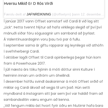
Hversu Mikið Er D Rós Virði
Færslu deilt af
JAFNREIKNING
(@offsetyrn) þann 12. desember 2018 klukkan 14:53 PST
Í janúar 2017 vann Offset samstarf við Cardi B við lag sitt
„Lick“. Þetta tvennt hlýtur að hafa virkilega slegið af því því
mánuði síðar fóru sögusagnir um samband að þyrlast.
Á Valentínusardaginn voru þau tvö par á fullu.
Í september sama ár giftu rapparar sig leynilega við athöfn
í svefnherbergi Cardi.
Í október lagði Offset til Cardi opinberlega þegar hún kom
fram á Powerhouse 2017.
Í júlí næsta árs tóku hjónin á móti dóttur sinni Kulture í
heiminn innan um orðróm um óheilindi.
Í desember höfðu svindl ásakanirnar á móti Offset orðið of
miklar og Cardi ákvað að segja til um það. Hún setti
myndband á Instagram sitt þar sem því var haldið fram að
sambandsslitin væru engum að kenna.
„Við fengum mikla ást hvort fyrir öðru en hlutirnir hafa bara