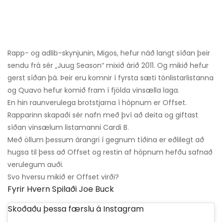
Rapp- og adlib-skynjunin, Migos, hefur náð langt síðan þeir
sendu frá sér „Juug Season“ mixið árið 2011. Og mikið hefur
gerst síðan þá. Þeir eru komnir í fyrsta sæti tónlistarlistanna
og Quavo hefur komið fram í fjölda vinsælla laga.
En hin raunverulega brotstjarna í hópnum er Offset.
Rapparinn skapaði sér nafn með því að deita og giftast
síðan vinsælum listamanni Cardi B.
Með öllum þessum árangri í gegnum tíðina er eðlilegt að
hugsa til þess að Offset og restin af hópnum hefðu safnað
verulegum auði.
Svo hversu mikið er Offset virði?
Fyrir Hvern Spilaði Joe Buck
Skoðaðu þessa færslu á Instagram