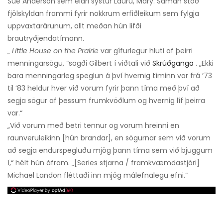
Sue Anderson sem eldri systur Lauru, Mary. Saman stóð
fjölskyldan frammi fyrir nokkrum erfiðleikum sem fylgja
uppvaxtarárunum, allt meðan hún lifði
brautryðjendatímann.
„
Little House on the Prairie
var gífurlegur hluti af þeirri
menningarsögu, “sagði Gilbert í viðtali við
Skrúðganga
. „Ekki
bara menningarleg speglun á því hvernig tíminn var frá ’73
til ’83 heldur hver við vorum fyrir þann tíma með því að
segja sögur af þessum frumkvöðlum og hvernig líf þeirra
var.“
„Við vorum með betri tennur og vorum hreinni en
raunveruleikinn [hún brandar], en sögurnar sem við vorum
að segja endurspegluðu mjög þann tíma sem við bjuggum
í,“ hélt hún áfram. „[Series stjarna / framkvæmdastjóri]
Michael Landon fléttaði inn mjög málefnalegu efni.“