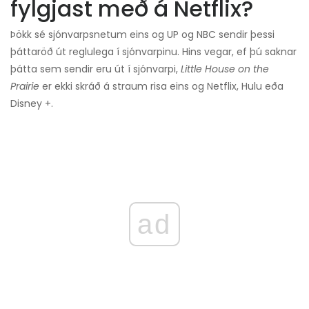
fylgjast með á Netflix?
Þökk sé sjónvarpsnetum eins og UP og NBC sendir þessi
þáttaröð út reglulega í sjónvarpinu. Hins vegar, ef þú saknar
þátta sem sendir eru út í sjónvarpi,
Little House on the
Prairie
er ekki skráð á straum risa eins og Netflix, Hulu eða
Disney +.
ad