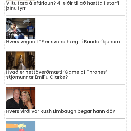
Viltu fara á eftirlaun? 4 leiðir til að hætta í starfi
þínu fyrr
Hvers vegna LTE er svona hægt í Bandaríkjunum
Hvað er nettóverðmæti ‘Game of Thrones’
stjörnunnar Emilíu Clarke?
Hvers virði var Rush Limbaugh þegar hann dó?