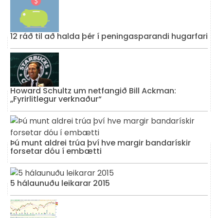
12 ráð til að halda þér í peningasparandi hugarfari
Howard Schultz um netfangið Bill Ackman:
„Fyrirlitlegur verknaður“
Þú munt aldrei trúa því hve margir bandarískir
forsetar dóu í embætti
5 hálaunuðu leikarar 2015