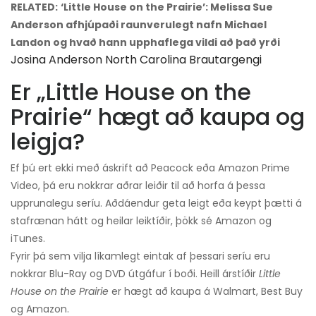
RELATED:
‘Little House on the Prairie’: Melissa Sue
Anderson afhjúpaði raunverulegt nafn Michael
Landon og hvað hann upphaflega vildi að það yrði
Josina Anderson North Carolina Brautargengi
Er „Little House on the
Prairie“ hægt að kaupa og
leigja?
Ef þú ert ekki með áskrift að Peacock eða Amazon Prime
Video, þá eru nokkrar aðrar leiðir til að horfa á þessa
upprunalegu seríu. Aðdáendur geta leigt eða keypt þætti á
stafrænan hátt og heilar leiktíðir, þökk sé Amazon og
iTunes.
Fyrir þá sem vilja líkamlegt eintak af þessari seríu eru
nokkrar Blu-Ray og DVD útgáfur í boði. Heill árstíðir
Little
House on the Prairie
er hægt að kaupa á Walmart, Best Buy
og Amazon.