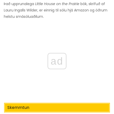
Það upprunalega
Little House on the Prairie
bók, skrifuð af
Lauru Ingalls Wilder, er einnig til sölu hjá Amazon og öðrum
helstu smásöluaðilum.
ad
Skemmtun