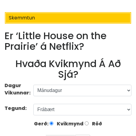
Skemmtun
Er ‘Little House on the
Prairie’ á Netflix?
Hvaða Kvikmynd Á Að
Sjá?
Dagur
Vikunnar:
Tegund:
Gerð:
Kvikmynd
Röð