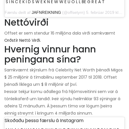
S I N C E K I D S W E K N E W W E U O L L BE G R E A T
Færslu deilt af
JAFNREIKNING
(@offsetyrn) 5. febrúar 2019 klukkan 15:17 PST
Nettóvirði
Offset er sem stendur 16 milljóna dala virði samkvæmt
Orðstír Nettó Virði.
Hvernig vinnur hann
peningana sína?
Samkvæmt skýrslum frá Celebrity Net Worth þénaði Migos
$ 25 milljónir á tímabilinu september 2017 til 2018. Offset
þénaði líklega um $ 8 milljónir af því.
Þessar tekjur komu aðallega frá hljómsveitinni sem var á
tónleikaferð um landið. Þeir sýndu heilmiklar 93 sýningar á
aðeins 12 mánuðum. Á þessum tíma var lögum þeirra
einnig streymt í kringum 4 milljarða sinnum.
Skoðaðu þessa færslu á Instagram