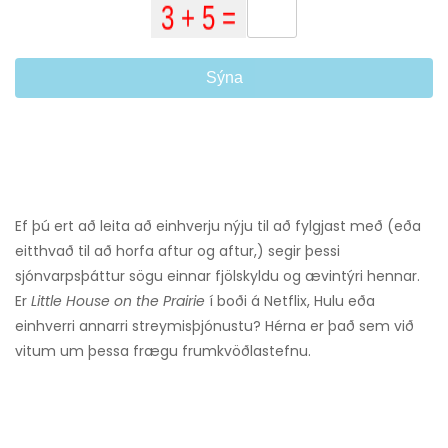
Sýna
Ef þú ert að leita að einhverju nýju til að fylgjast með (eða
eitthvað til að horfa aftur og aftur,) segir þessi
sjónvarpsþáttur sögu einnar fjölskyldu og ævintýri hennar.
Er
Little House on the Prairie
í boði á Netflix, Hulu eða
einhverri annarri streymisþjónustu? Hérna er það sem við
vitum um þessa frægu frumkvöðlastefnu.