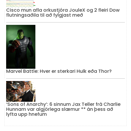
Cisco mun afla orkustjóra JouleX og 2 fleiri Dow
flutningsaðila til að fylgjast með
Marvel Battle: Hver er sterkari Hulk eða Thor?
‘Sons of Anarchy’: 6 sinnum Jax Teller frá Charlie
Hunnam var algjörlega slæmur ** án þess að
lyfta upp hnefum