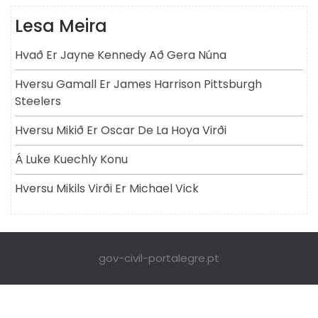
Lesa Meira
Hvað Er Jayne Kennedy Að Gera Núna
Hversu Gamall Er James Harrison Pittsburgh
Steelers
Hversu Mikið Er Oscar De La Hoya Virði
Á Luke Kuechly Konu
Hversu Mikils Virði Er Michael Vick
gov-civil-portalegre.pt