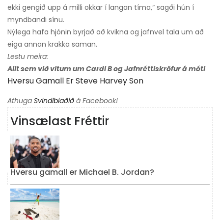
ekki gengið upp á milli okkar í langan tíma,“ sagði hún í
myndbandi sínu.
Nýlega hafa hjónin byrjað að kvikna og jafnvel tala um að
eiga annan krakka saman.
Lestu meira:
Allt sem við vitum um Cardi B og Jafnréttiskröfur á móti
Hversu Gamall Er Steve Harvey Son
Athuga
Svindlblaðið
á Facebook!
Vinsælast Fréttir
Hversu gamall er Michael B. Jordan?