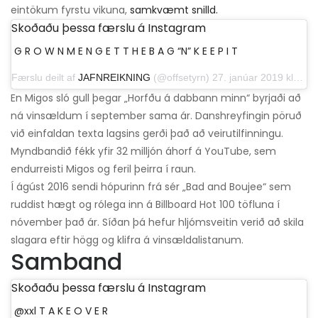
eintökum fyrstu vikuna,
samkvæmt snilld.
Skoðaðu þessa færslu á Instagram
G R O W N M E N G E T T H E B A G “N” K E E P I T
Færslu deilt af
JAFNREIKNING
(@offsetyrn) 27. janúar 2019 klukkan 10:39 PST
En Migos sló gull þegar „Horfðu á dabbann minn“ byrjaði að
ná vinsældum í september sama ár. Danshreyfingin pöruð
við einfaldan texta lagsins gerði það að veirutilfinningu.
Myndbandið fékk yfir 32 milljón áhorf á YouTube, sem
endurreisti Migos og feril þeirra í raun.
Í ágúst 2016 sendi hópurinn frá sér „Bad and Boujee“ sem
ruddist hægt og rólega inn á Billboard Hot 100 töfluna í
nóvember það ár. Síðan þá hefur hljómsveitin verið að skila
slagara eftir högg og klifra á vinsældalistanum.
Samband
Skoðaðu þessa færslu á Instagram
@xxl T A K E O V E R