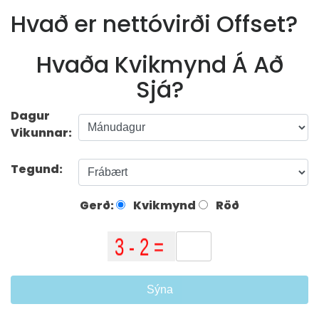
Hvað er nettóvirði Offset?
Hvaða Kvikmynd Á Að
Sjá?
Dagur
Vikunnar:
Tegund:
Gerð:
Kvikmynd
Röð
Sýna