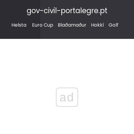
gov-civil-portalegre.pt
Helsta
Euro Cup
Blaðamaður
Hokkí
Golf
ad