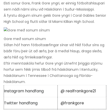
Elsti sonur Gore, Frank Gore yngri, er einnig fótboltahlaupari
sem náði námi sínu við Háskólann í Suður-Mississippi.
Á fyrstu dögum sínum gekk Gore yngri í Coral Gables Senior
High School og flutti síðar til Miami Killian High School.
Gore með sonum sínum
Síðan hóf hann fótboltaæfingar sínar við hlið föður síns og
báðir fóru þeir út að æfa, þar á meðal hlaup, draga sleða,
æfa hlið og fimleikaæfingar.
Eftir menntaskóla hefur Gore yngri útnefnt þriggja stjörnu
horfur sem fékk ýmis tilboð frá háskólanum í Kentucky,
háskólanum í Tennessee í Chattanooga og Flórída-
háskólanum.
Instagram handfang
@ realfrankgore21
Twitter handfang
@frankgore