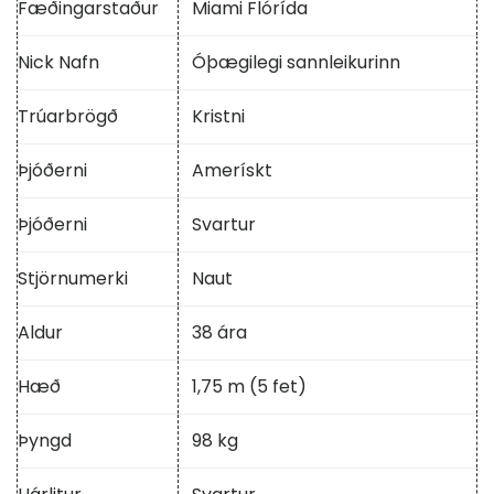
Fæðingarstaður
Miami Flórída
Nick Nafn
Óþægilegi sannleikurinn
Trúarbrögð
Kristni
Þjóðerni
Amerískt
Þjóðerni
Svartur
Stjörnumerki
Naut
Aldur
38 ára
Hæð
1,75 m (5 fet)
Þyngd
98 kg