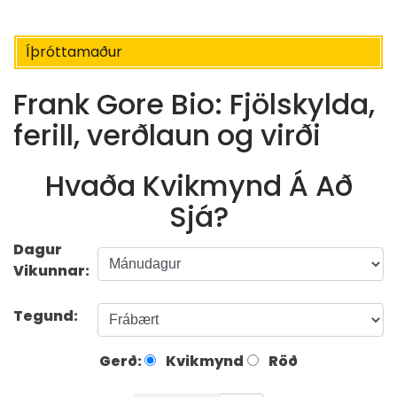
Íþróttamaður
Frank Gore Bio: Fjölskylda,
ferill, verðlaun og virði
Hvaða Kvikmynd Á Að
Sjá?
Dagur
Vikunnar:
Tegund:
Gerð:
Kvikmynd
Röð