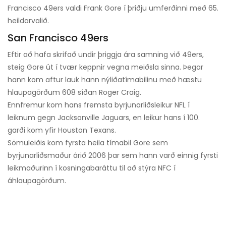
Francisco 49ers valdi Frank Gore í þriðju umferðinni með 65.
heildarvalið.
San Francisco 49ers
Eftir að hafa skrifað undir þriggja ára samning við 49ers,
steig Gore út í tvær keppnir vegna meiðsla sinna. Þegar
hann kom aftur lauk hann nýliðatímabilinu með hæstu
hlaupagörðum 608 síðan Roger Craig.
Ennfremur kom hans fremsta byrjunarliðsleikur NFL í
leiknum gegn Jacksonville Jaguars, en leikur hans í 100.
garði kom yfir Houston Texans.
Sömuleiðis kom fyrsta heila tímabil Gore sem
byrjunarliðsmaður árið 2006 þar sem hann varð einnig fyrsti
leikmaðurinn í kosningabaráttu til að stýra NFC í
áhlaupagörðum.