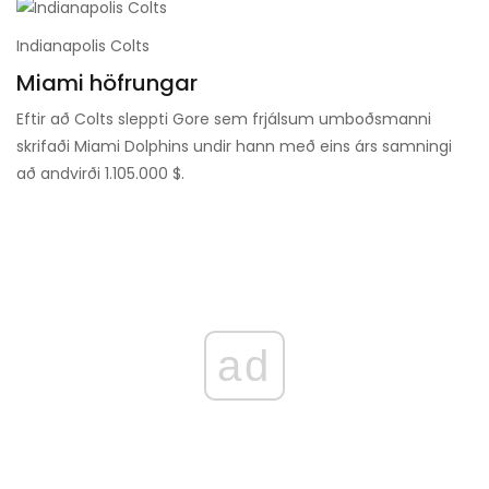
Indianapolis Colts
Miami höfrungar
Eftir að Colts sleppti Gore sem frjálsum umboðsmanni
skrifaði Miami Dolphins undir hann með eins árs samningi
að andvirði 1.105.000 $.
ad