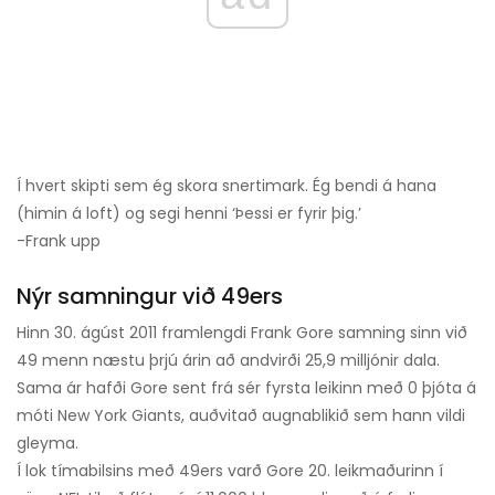
Í hvert skipti sem ég skora snertimark. Ég bendi á hana
(himin á loft) og segi henni ‘Þessi er fyrir þig.’
-Frank upp
Nýr samningur við 49ers
Hinn 30. ágúst 2011 framlengdi Frank Gore samning sinn við
49 menn næstu þrjú árin að andvirði 25,9 milljónir dala.
Sama ár hafði Gore sent frá sér fyrsta leikinn með 0 þjóta á
móti New York Giants, auðvitað augnablikið sem hann vildi
gleyma.
Í lok tímabilsins með 49ers varð Gore 20. leikmaðurinn í