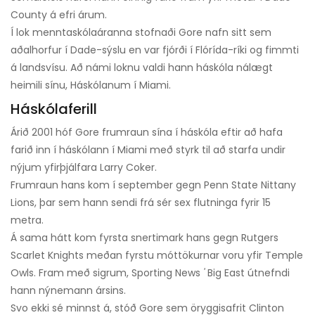
County á efri árum.
Í lok menntaskólaáranna stofnaði Gore nafn sitt sem
aðalhorfur í Dade-sýslu en var fjórði í Flórída-ríki og fimmti
á landsvísu. Að námi loknu valdi hann háskóla nálægt
heimili sínu, Háskólanum í Miami.
Háskólaferill
Árið 2001 hóf Gore frumraun sína í háskóla eftir að hafa
farið inn í háskólann í Miami með styrk til að starfa undir
nýjum yfirþjálfara Larry Coker.
Frumraun hans kom í september gegn Penn State Nittany
Lions, þar sem hann sendi frá sér sex flutninga fyrir 15
metra.
Á sama hátt kom fyrsta snertimark hans gegn Rutgers
Scarlet Knights meðan fyrstu móttökurnar voru yfir Temple
Owls. Fram með sigrum, Sporting News
'
Big East útnefndi
hann nýnemann ársins.
Svo ekki sé minnst á, stóð Gore sem öryggisafrit Clinton