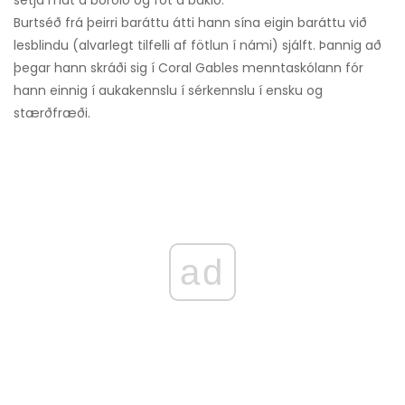
setja mat á borðið og föt á bakið.
Burtséð frá þeirri baráttu átti hann sína eigin baráttu við
lesblindu (alvarlegt tilfelli af fötlun í námi) sjálft. Þannig að
þegar hann skráði sig í Coral Gables menntaskólann fór
hann einnig í aukakennslu í sérkennslu í ensku og
stærðfræði.
ad