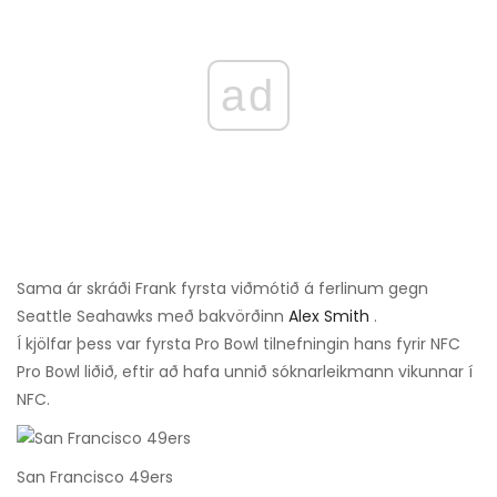
ad
Sama ár skráði Frank fyrsta viðmótið á ferlinum gegn
Seattle Seahawks með bakvörðinn
Alex Smith
.
Í kjölfar þess var fyrsta Pro Bowl tilnefningin hans fyrir NFC
Pro Bowl liðið, eftir að hafa unnið sóknarleikmann vikunnar í
NFC.
San Francisco 49ers