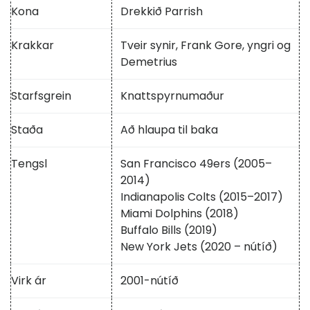
Kona
Drekkið Parrish
Krakkar
Tveir synir, Frank Gore, yngri og
Demetrius
Starfsgrein
Knattspyrnumaður
Staða
Að hlaupa til baka
Tengsl
San Francisco 49ers (2005–
2014)
Indianapolis Colts (2015–2017)
Miami Dolphins (2018)
Buffalo Bills (2019)
New York Jets (2020 – nútíð)
Virk ár
2001-nútíð