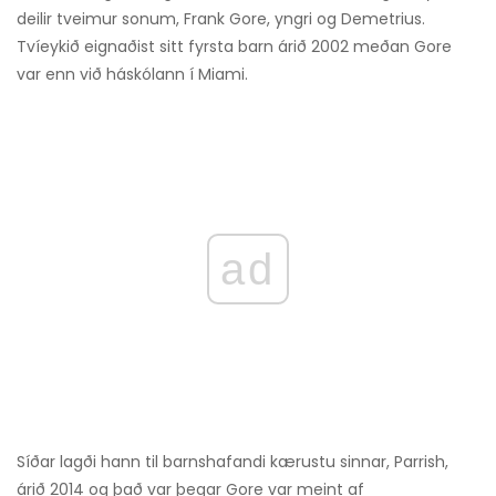
deilir tveimur sonum, Frank Gore, yngri og Demetrius.
Tvíeykið eignaðist sitt fyrsta barn árið 2002 meðan Gore
var enn við háskólann í Miami.
ad
Síðar lagði hann til barnshafandi kærustu sinnar, Parrish,
árið 2014 og það var þegar Gore var meint af