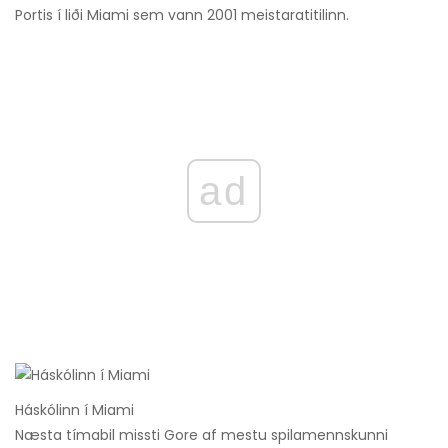
Portis í liði Miami sem vann 2001 meistaratitilinn.
ad
Háskólinn í Miami
Næsta tímabil missti Gore af mestu spilamennskunni