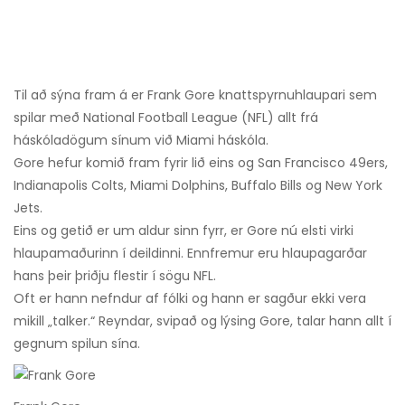
Til að sýna fram á er Frank Gore knattspyrnuhlaupari sem
spilar með National Football League (NFL) allt frá
háskóladögum sínum við Miami háskóla.
Gore hefur komið fram fyrir lið eins og San Francisco 49ers,
Indianapolis Colts, Miami Dolphins, Buffalo Bills og New York
Jets.
Eins og getið er um aldur sinn fyrr, er Gore nú elsti virki
hlaupamaðurinn í deildinni. Ennfremur eru hlaupagarðar
hans þeir þriðju flestir í sögu NFL.
Oft er hann nefndur af fólki og hann er sagður ekki vera
mikill „talker.“ Reyndar, svipað og lýsing Gore, talar hann allt í
gegnum spilun sína.