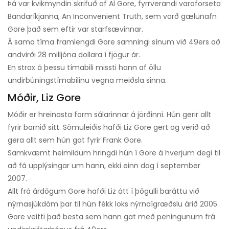
Þá var kvikmyndin skrifuð af Al Gore, fyrrverandi varaforseta
Bandaríkjanna, An Inconvenient Truth, sem varð gælunafn
Gore það sem eftir var starfsævinnar.
Á sama tíma framlengdi Gore samningi sínum við 49ers að
andvirði 28 milljóna dollara í fjögur ár.
En strax á þessu tímabili missti hann af öllu
undirbúningstímabilinu vegna meiðsla sinna.
Móðir, Liz Gore
Móðir er hreinasta form sálarinnar á jörðinni. Hún gerir allt
fyrir barnið sitt. Sömuleiðis hafði Liz Gore gert og verið að
gera allt sem hún gat fyrir Frank Gore.
Samkvæmt heimildum hringdi hún í Gore á hverjum degi til
að fá upplýsingar um hann, ekki einn dag í september
2007.
Allt frá árdögum Gore hafði Liz átt í þögulli baráttu við
nýrnasjúkdóm þar til hún fékk loks nýrnaígræðslu árið 2005.
Gore veitti það besta sem hann gat með peningunum frá