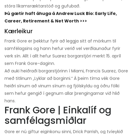
stóra líkamsræktarstöð og gufubað.
Þú gætir haft áhuga á Andrew Luck Bio: Early Life,
Career, Retirement & Net Worth >>>
Kærleikur
Frank Gore er þekktur fyrir að leggja sitt af mörkum til
samfélagsins og hann hefur verið vel verðlaunaður fyrir
verk sín. Allt í allt hefur Suarez borgarstjóri merkt 15. apríl
sem Frank Gore-daginn.
Að auki heiðraði borgarstjórinn í Miami, Francis Suarez, Gore
með titlinum „Lyklar að borginni.“ Á þeim tíma vék Gore
heiðri sínum að vinum sínum og fjölskyldu og öðru fólki
sem hefur gengið í gegnum allar þrengingarnar við hlið
hans.
Frank Gore | Einkalíf og
samfélagsmiðlar
Gore er nú giftur eiginkonu sinni, Drick Parrish, og tvíeykið