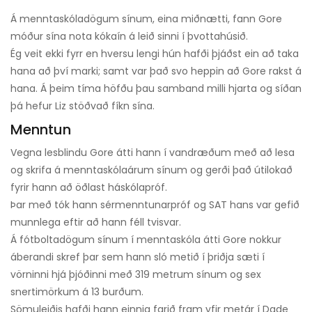
Á menntaskóladögum sínum, eina miðnætti, fann Gore
móður sína nota kókaín á leið sinni í þvottahúsið.
Ég veit ekki fyrr en hversu lengi hún hafði þjáðst ein að taka
hana að því marki; samt var það svo heppin að Gore rakst á
hana. Á þeim tíma höfðu þau samband milli hjarta og síðan
þá hefur Liz stöðvað fíkn sína.
Menntun
Vegna lesblindu Gore átti hann í vandræðum með að lesa
og skrifa á menntaskólaárum sínum og gerði það útilokað
fyrir hann að öðlast háskólapróf.
Þar með tók hann sérmenntunarpróf og SAT hans var gefið
munnlega eftir að hann féll tvisvar.
Á fótboltadögum sínum í menntaskóla átti Gore nokkur
áberandi skref þar sem hann sló metið í þriðja sæti í
vörninni hjá þjóðinni með 319 metrum sínum og sex
snertimörkum á 13 burðum.
Sömuleiðis hafði hann einnig farið fram yfir metár í Dade