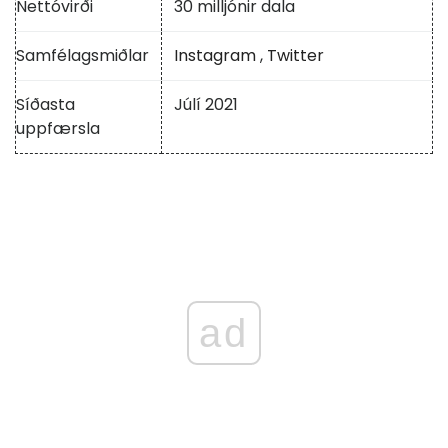
Nettóvirði
30 milljónir dala
Samfélagsmiðlar
Instagram
,
Twitter
Síðasta
Júlí 2021
uppfærsla
ad