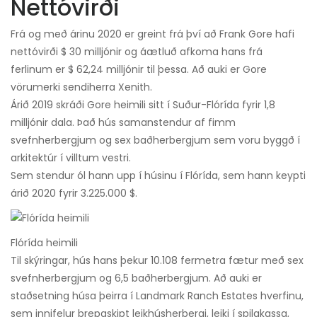
Nettóvirði
Frá og með árinu 2020 er greint frá því að Frank Gore hafi
nettóvirði $ 30 milljónir og áætluð afkoma hans frá
ferlinum er $ 62,24 milljónir til þessa. Að auki er Gore
vörumerki sendiherra Xenith.
Árið 2019 skráði Gore heimili sitt í Suður-Flórída fyrir 1,8
milljónir dala. Það hús samanstendur af fimm
svefnherbergjum og sex baðherbergjum sem voru byggð í
arkitektúr í villtum vestri.
Sem stendur ól hann upp í húsinu í Flórída, sem hann keypti
árið 2020 fyrir
3.225.000 $.
Flórída heimili
Til skýringar, hús hans þekur 10.108 fermetra fætur með sex
svefnherbergjum og 6,5 baðherbergjum. Að auki er
staðsetning húsa þeirra í Landmark Ranch Estates hverfinu,
sem innifelur þrepaskipt leikhúsherbergi, leiki í spilakassa,