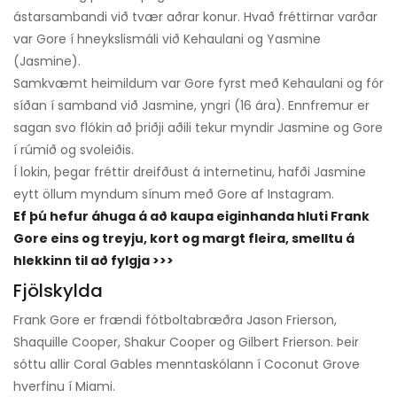
ástarsambandi við tvær aðrar konur. Hvað fréttirnar varðar
var Gore í hneykslismáli við Kehaulani og Yasmine
(Jasmine).
Samkvæmt heimildum var Gore fyrst með Kehaulani og fór
síðan í samband við Jasmine, yngri (16 ára). Ennfremur er
sagan svo flókin að þriðji aðili tekur myndir Jasmine og Gore
í rúmið og svoleiðis.
Í lokin, þegar fréttir dreifðust á internetinu, hafði Jasmine
eytt öllum myndum sínum með Gore af Instagram.
Ef þú hefur áhuga á að kaupa eiginhanda hluti Frank
Gore eins og treyju, kort og margt fleira, smelltu á
hlekkinn til að fylgja >>>
Fjölskylda
Frank Gore er frændi fótboltabræðra Jason Frierson,
Shaquille Cooper, Shakur Cooper og Gilbert Frierson. Þeir
sóttu allir Coral Gables menntaskólann í Coconut Grove
hverfinu í Miami.