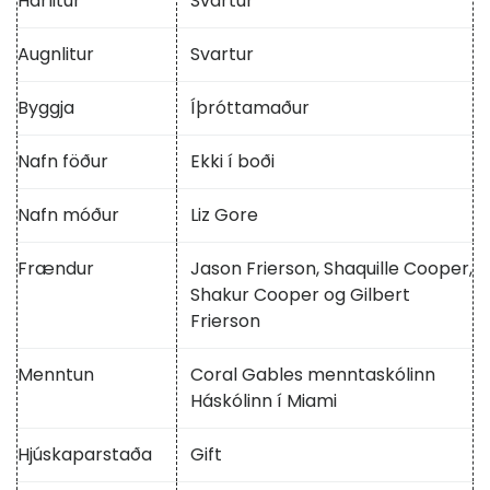
Hárlitur
Svartur
Augnlitur
Svartur
Byggja
Íþróttamaður
Nafn föður
Ekki í boði
Nafn móður
Liz Gore
Frændur
Jason Frierson, Shaquille Cooper,
Shakur Cooper og Gilbert
Frierson
Menntun
Coral Gables menntaskólinn
Háskólinn í Miami
Hjúskaparstaða
Gift