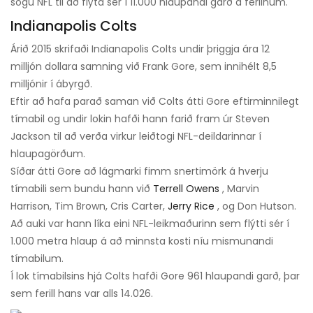
sögu NFL til að flýta sér í 11.000 hlaupandi garð á ferlinum.
Indianapolis Colts
Árið 2015 skrifaði Indianapolis Colts undir þriggja ára 12
milljón dollara samning við Frank Gore, sem innihélt 8,5
milljónir í ábyrgð.
Eftir að hafa parað saman við Colts átti Gore eftirminnilegt
tímabil og undir lokin hafði hann farið fram úr Steven
Jackson til að verða virkur leiðtogi NFL-deildarinnar í
hlaupagörðum.
Síðar átti Gore að lágmarki fimm snertimörk á hverju
tímabili sem bundu hann við
Terrell Owens
, Marvin
Harrison, Tim Brown, Cris Carter,
Jerry Rice
, og Don Hutson.
Að auki var hann líka eini NFL-leikmaðurinn sem flýtti sér í
1.000 metra hlaup á að minnsta kosti níu mismunandi
tímabilum.
Í lok tímabilsins hjá Colts hafði Gore 961 hlaupandi garð, þar
sem ferill hans var alls 14.026.