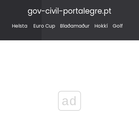
gov-civil-portalegre.pt
Helsta
Euro Cup
Blaðamaður
Hokkí
Golf
ad