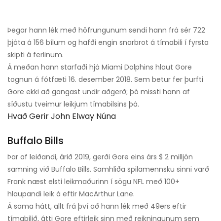
Þegar hann lék með höfrungunum sendi hann frá sér 722
þjóta á 156 bílum og hafði engin snarbrot á tímabili í fyrsta
skipti á ferlinum.
Á meðan hann starfaði hjá Miami Dolphins hlaut Gore
tognun á fótfæti 16. desember 2018. Sem betur fer þurfti
Gore ekki að gangast undir aðgerð; þó missti hann af
síðustu tveimur leikjum tímabilsins þá.
Hvað Gerir John Elway Núna
Buffalo Bills
Þar af leiðandi, árið 2019, gerði Gore eins árs $ 2 milljón
samning við Buffalo Bills. Samhliða spilamennsku sinni varð
Frank næst elsti leikmaðurinn í sögu NFL með 100+
hlaupandi leik á eftir MacArthur Lane.
Á sama hátt, allt frá því að hann lék með 49ers eftir
tímabilið, átti Gore eftirleik sinn með reikningunum sem