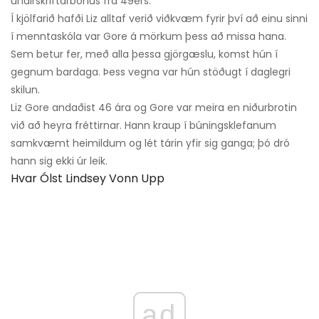
undirskriftarbónus frá 49ers.
Í kjölfarið hafði Liz alltaf verið viðkvæm fyrir því að einu sinni
í menntaskóla var Gore á mörkum þess að missa hana.
Sem betur fer, með alla þessa gjörgæslu, komst hún í
gegnum bardaga. Þess vegna var hún stöðugt í daglegri
skilun.
Liz Gore andaðist 46 ára og Gore var meira en niðurbrotin
við að heyra fréttirnar. Hann kraup í búningsklefanum
samkvæmt heimildum og lét tárin yfir sig ganga; þó dró
hann sig ekki úr leik.
Hvar Ólst Lindsey Vonn Upp
ad