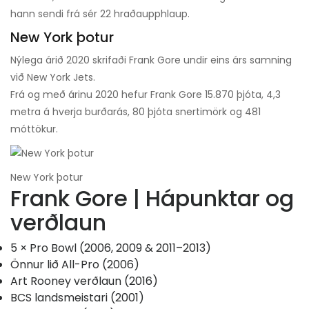
hann sendi frá sér 22 hraðaupphlaup.
New York þotur
Nýlega árið 2020 skrifaði Frank Gore undir eins árs samning
við New York Jets.
Frá og með árinu 2020 hefur Frank Gore 15.870 þjóta, 4,3
metra á hverja burðarás, 80 þjóta snertimörk og 481
móttökur.
New York þotur
Frank Gore | Hápunktar og
verðlaun
5 × Pro Bowl (2006, 2009 & 2011–2013)
Önnur lið All-Pro (2006)
Art Rooney verðlaun (2016)
BCS landsmeistari (2001)