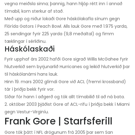
vegna meiðsla sinna; þannig, hann hljóp rétt inn í annað
tímabil, kom sterkur af stað.
Með upp og niður lokaði Gore háskólakafla sínum gegn
Flórída Gators í Peach Bowl. Alls lauk Gore með 1.975 yarda,
25 sendingar fyrir 225 yarda (9,8 meðaltal) og fimm
tæklingar í sérliðinu.
Háskólaskaði
Fyrir upphaf árs 2002 hafði Gore sigrað Willis McGahee fyrir
hlutverkið sem byrjunarlið Hurricanes og leikið hlutverkið þar
til háskólanámi hans lauk.
Hinn 19. mars 2002 glímdi Gore við ACL (fremri krossband)
tár í þriðja bekk fyrir vor.
Síðar fór hann í aðgerð og tók allt tímabilið til að ná bata.
2. október 2003 þjáðist Gore af ACL-rifu í þriðja bekk í Miami
gegn Vestur-Virginíu.
Frank Gore | Starfsferill
Gore tók þátt í NFL drögunum frá 2005 þar sem San