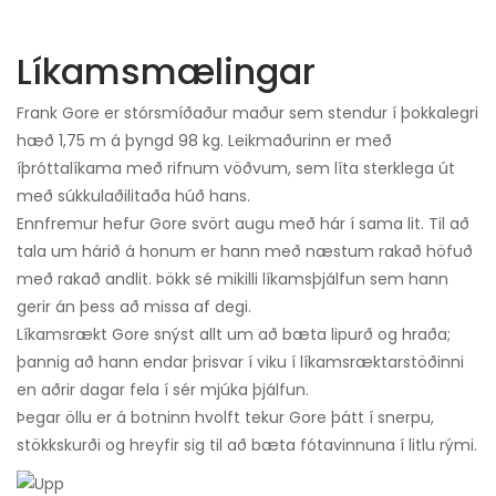
Líkamsmælingar
Frank Gore er stórsmíðaður maður sem stendur í þokkalegri
hæð 1,75 m á þyngd 98 kg. Leikmaðurinn er með
íþróttalíkama með rifnum vöðvum, sem líta sterklega út
með súkkulaðilitaða húð hans.
Ennfremur hefur Gore svört augu með hár í sama lit. Til að
tala um hárið á honum er hann með næstum rakað höfuð
með rakað andlit. Þökk sé mikilli líkamsþjálfun sem hann
gerir án þess að missa af degi.
Líkamsrækt Gore snýst allt um að bæta lipurð og hraða;
þannig að hann endar þrisvar í viku í líkamsræktarstöðinni
en aðrir dagar fela í sér mjúka þjálfun.
Þegar öllu er á botninn hvolft tekur Gore þátt í snerpu,
stökkskurði og hreyfir sig til að bæta fótavinnuna í litlu rými.