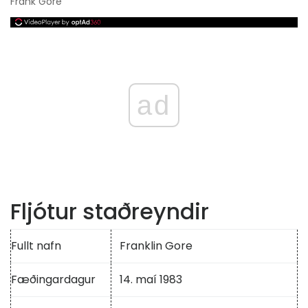
Frank Gore
ad
Fljótur staðreyndir
Fullt nafn
Franklin Gore
Fæðingardagur
14. maí 1983