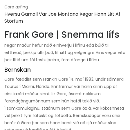
Gore æfing
Hversu Gamall Var Joe Montana Þegar Hann Lét Af
Störfum
Frank Gore | Snemma lífs
Þegar maður hefur náð einhverju í lífinu eða búið til
eitthvað, þekkja allir það, líf sitt og velgengni. Hins vegar vita
þeir lítið um fótfestu þeirra, fara áfanga í lífinu.
Bernskan
Gore fæddist sem Frankin Gore 14. maí 1983, undir sólmerki
Taurus í Miami, Flórída. Ennfremur var hann alinn upp af
einstæðri móður sinni, Liz Gore, ásamt nokkrum
farandgöngumönnum sem hún hafði tekið við.
Í samkomulaginu, staðnum sem Gore óx á, var kókoshneta
vel þekkt fyrir fátækt og fótbolta. Bernskudagar voru ansi
harðir á Gore þar sem hann berst við að sjá móður sína