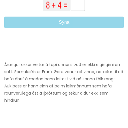
Sýna
Árangur okkar veltur á tapi annars. Það er ekki eigingirni en
satt. Sömuleiðis er Frank Gore vanur að vinna, notaður til að
hafa áhrif á meðan hann leitast við að sanna fólk rangt.
Auk þess er hann einn af þeim leikmönnum sem hafa
raunverulega ást á íþróttum og tekur aldur ekki sem
hindrun.