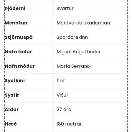
Þjóðerni
Svartur
Menntun
Montverde akademían
Stjörnuspá
Sporðdrekinn
Nafn föður
Miguel Angel Lindor
Nafn móður
María Serrano
Systkini
Þrír
Systir
Viður
Aldur
27 ára
Hæð
180 metrar