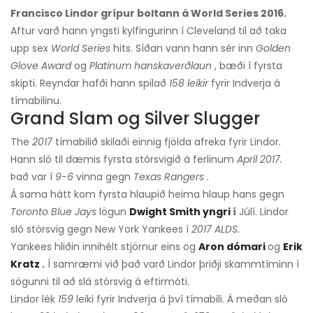
Francisco Lindor grípur boltann á World Series 2016.
Aftur varð hann yngsti kylfingurinn í Cleveland til að taka
upp sex
World Series
hits. Síðan vann hann sér inn
Golden
Glove Award
og
Platinum hanskaverðlaun
, bæði í fyrsta
skipti. Reyndar hafði hann spilað
158 leikir
fyrir Indverja á
tímabilinu.
Grand Slam og Silver Slugger
The
2017
tímabilið skilaði einnig fjölda afreka fyrir Lindor.
Hann sló til dæmis fyrsta stórsvigið á ferlinum
Apríl 2017.
Það var í
9-6
vinna gegn
Texas Rangers
.
Á sama hátt kom fyrsta hlaupið heima hlaup hans gegn
Toronto Blue Jays
lögun
Dwight Smith yngri
í
Júlí. Lindor
sló stórsvig gegn New York Yankees í
2017 ALDS.
Yankees hliðin innihélt stjörnur eins og
Aron dómari
og
Erik
Kratz
.
Í samræmi við það varð Lindor þriðji skammtíminn í
sögunni til að slá stórsvig á eftirmóti.
Lindor lék
159
leiki fyrir Indverja á því tímabili. Á meðan sló