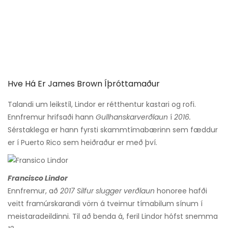
Hve Há Er James Brown Íþróttamaður
Talandi um leikstíl, Lindor er rétthentur kastari og rofi.
Ennfremur hrifsaði hann
Gullhanskarverðlaun
í
2016.
Sérstaklega er hann fyrsti skammtímabærinn sem fæddur
er í Puerto Rico sem heiðraður er með því.
Francisco Lindor
Ennfremur, að
2017 Silfur slugger verðlaun
honoree hafði
veitt framúrskarandi vörn á tveimur tímabilum sínum í
meistaradeildinni. Til að benda á, feril Lindor hófst snemma