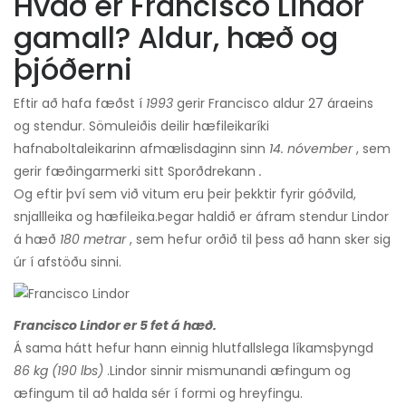
Hvað er Francisco Lindor
gamall? Aldur, hæð og
þjóðerni
Eftir að hafa fæðst í
1993
gerir Francisco aldur 27 ára
eins
og stendur. Sömuleiðis deilir hæfileikaríki
hafnaboltaleikarinn afmælisdaginn sinn
14. nóvember
, sem
gerir fæðingarmerki sitt Sporðdrekann
.
Og eftir því sem við vitum eru þeir þekktir fyrir góðvild,
snjallleika og hæfileika.
Þegar haldið er áfram stendur Lindor
á hæð
180 metrar
, sem hefur orðið til þess að hann sker sig
úr í afstöðu sinni.
Francisco Lindor er 5 fet á hæð.
Á sama hátt hefur hann einnig hlutfallslega líkamsþyngd
86 kg (190 lbs)
.
Lindor sinnir mismunandi æfingum og
æfingum til að halda sér í formi og hreyfingu.