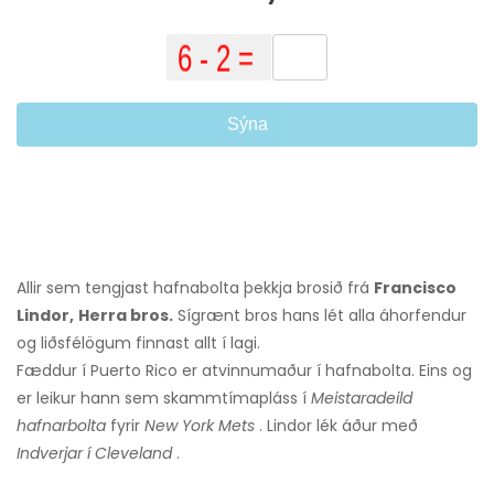
Sýna
Allir sem tengjast hafnabolta þekkja brosið frá
Francisco
Lindor,
Herra bros.
Sígrænt bros hans lét alla áhorfendur
og liðsfélögum finnast allt í lagi.
Fæddur í Puerto Rico er atvinnumaður í hafnabolta. Eins og
er leikur hann sem skammtímapláss í
Meistaradeild
hafnarbolta
fyrir
New York Mets
. Lindor lék áður með
Indverjar í Cleveland
.