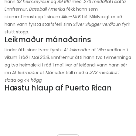
hann
33 heimkeyrslur
og
89 RBI
með
.273 meðaltal í slatta.
Ennfremur,
Baseball Ameríka
fékk hann sem
skammtímastopp í sínum
Allur-MLB
Lið. Mikilvægt er að
hann vann fyrsta starfsferil sinn
Silver Slugger verðlaun
fyrir
stutt stopp.
Leikmaður mánaðarins
Lindor átti sínar tvær fyrstu
AL leikmaður
af
Vika
verðlaun í
vikum í röð í
Maí 2018.
Ennfremur átti hann tvo tvímenninga
og tvo heimaleiki í röð í maí. Þar af leiðandi vann hann sér
inn
AL leikmaður
af
Mánuður
titill með a
.373 meðaltal í
slatta
og
44 högg.
Hæstu hlaup af Puerto Rican