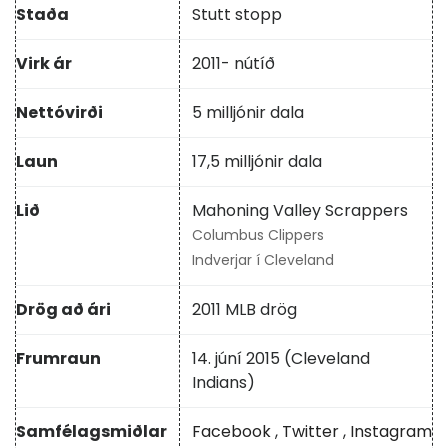
Staða
Stutt stopp
Virk ár
2011- nútíð
Nettóvirði
5 milljónir dala
Laun
17,5 milljónir dala
Lið
Mahoning Valley Scrappers
Columbus Clippers
Indverjar í Cleveland
Drög að ári
2011 MLB drög
Frumraun
14. júní 2015 (Cleveland
Indians)
Samfélagsmiðlar
Facebook
,
Twitter
,
Instagram