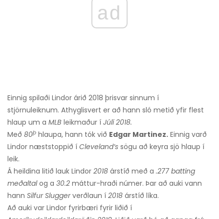
ad
Einnig spilaði Lindor árið 2018 þrisvar sinnum í
stjörnuleiknum. Athyglisvert er að hann sló metið yfir flest
hlaup um a
MLB
leikmaður í
Júlí 2018.
þ
Með
80
hlaupa, hann tók við
Edgar Martinez.
Einnig varð
Lindor næststoppið í
Cleveland’s
sögu að keyra sjö hlaup í
leik.
Á heildina litið lauk Lindor
2018
árstíð með a
.277 batting
meðaltal
og a
30.2
máttur-hraði númer. Þar að auki vann
hann
Silfur Slugger
verðlaun í
2018
árstíð líka.
Að auki var Lindor fyrirbæri fyrir liðið í