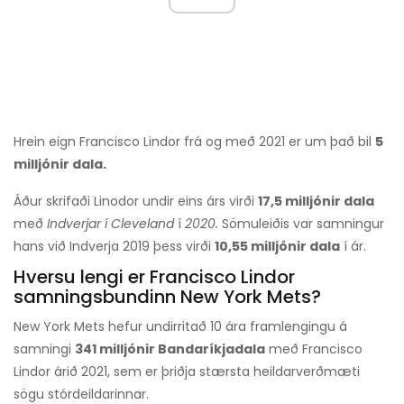
Hrein eign Francisco Lindor frá og með 2021 er um það bil
5
milljónir dala.
Áður skrifaði Linodor undir eins árs virði
17,5 milljónir dala
með
Indverjar í Cleveland
í
2020.
Sömuleiðis var samningur
hans við Indverja 2019 þess virði
10,55 milljónir dala
í ár.
Hversu lengi er Francisco Lindor
samningsbundinn New York Mets?
New York Mets hefur undirritað 10 ára framlengingu á
samningi
341 milljónir Bandaríkjadala
með Francisco
Lindor árið 2021, sem er þriðja stærsta heildarverðmæti
sögu stórdeildarinnar.