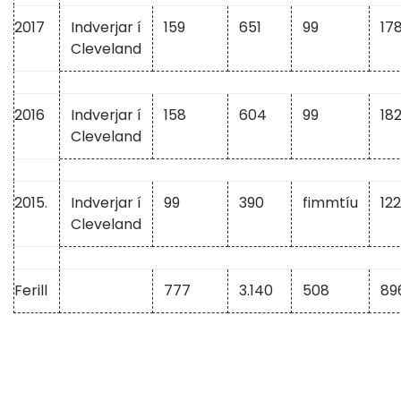
2017
Indverjar í
159
651
99
17
Cleveland
2016
Indverjar í
158
604
99
18
Cleveland
2015.
Indverjar í
99
390
fimmtíu
122
Cleveland
Ferill
777
3.140
508
89