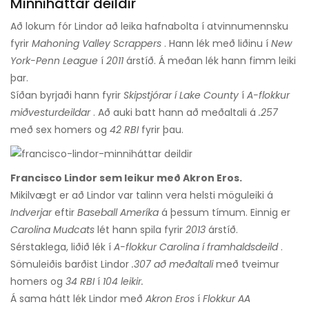
Minniháttar deildir
Að lokum fór Lindor að leika hafnabolta í atvinnumennsku
fyrir
Mahoning Valley Scrappers
. Hann lék með liðinu í
New
York-Penn League
í
2011
árstíð. Á meðan lék hann fimm leiki
þar.
Síðan byrjaði hann fyrir
Skipstjórar í Lake County
í
A-flokkur
miðvesturdeildar
. Að auki batt hann að meðaltali á
.257
með sex homers og
42 RBI
fyrir þau.
Francisco Lindor sem leikur með Akron Eros.
Mikilvægt er að Lindor var talinn vera helsti möguleiki á
Indverjar
eftir
Baseball Ameríka
á þessum tímum. Einnig er
Carolina Mudcats
lét hann spila fyrir
2013
árstíð.
Sérstaklega, liðið lék í
A-flokkur Carolina í framhaldsdeild
.
Sömuleiðis barðist Lindor
.307 að meðaltali
með tveimur
homers og
34 RBI
í
104 leikir.
Á sama hátt lék Lindor með
Akron Eros
í
Flokkur AA