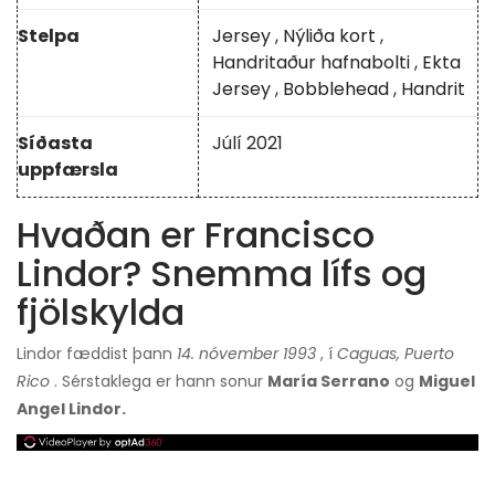
Stelpa
Jersey
,
Nýliða kort
,
Handritaður hafnabolti
,
Ekta
Jersey
,
Bobblehead
,
Handrit
Síðasta
Júlí 2021
uppfærsla
Hvaðan er Francisco
Lindor? Snemma lífs og
fjölskylda
Lindor fæddist þann
14. nóvember 1993
, í
Caguas, Puerto
Rico
. Sérstaklega er hann sonur
María Serrano
og
Miguel
Angel Lindor.