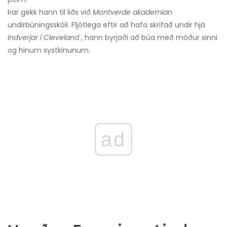
Þar gekk hann til liðs við
Montverde akademían
undirbúningsskóli. Fljótlega eftir að hafa skrifað undir hjá
Indverjar í Cleveland
, hann byrjaði að búa með móður sinni
og hinum systkinunum.
ad