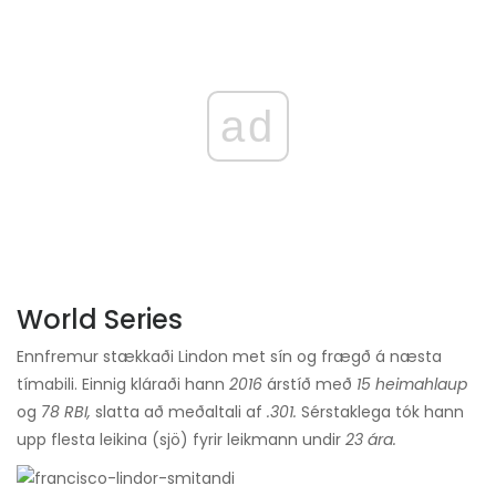
ad
World Series
Ennfremur stækkaði Lindon met sín og frægð á næsta
tímabili. Einnig kláraði hann
2016
árstíð með
15 heimahlaup
og
78 RBI,
slatta að meðaltali af
.301.
Sérstaklega tók hann
upp flesta leikina (sjö) fyrir leikmann undir
23 ára.