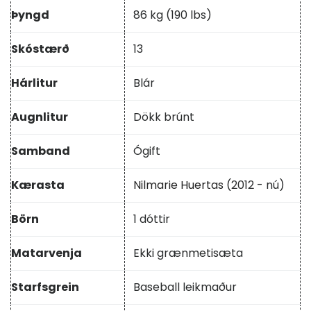
Þyngd
86 kg (190 lbs)
Skóstærð
13
Hárlitur
Blár
Augnlitur
Dökk brúnt
Samband
Ógift
Kærasta
Nilmarie Huertas
(2012 - nú)
Börn
1 dóttir
Matarvenja
Ekki grænmetisæta
Starfsgrein
Baseball leikmaður