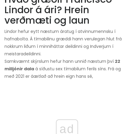
Lindor á ári? Hrein
verðmæti og laun
Lindor hefur eytt næstum áratug í atvinnumennsku í
hafnabolta. Á tímabilinu græddi hann verulegan hlut frá
nokkrum liðum í minniháttar deildinni og Indverjum í
meistaradeildinni.
Samkvæmt skýrslum hefur hann unnið næstum því
22
milljónir dala
á síðustu sex tímabilum ferils síns. Frá og
með 2021 er áætlað að hrein eign hans sé,
ad