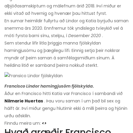
alþjóðasamskiptum og málefnum árið 2018. Því miður er
ekki vitað að hvernig og hvenær þau hittust fyrst.
En sumar heimildir fullyrtu að Lindor og Katia byrjuðu saman
snemma árs 2020. Ennfremur tók yndislega tvíeykið vel á
móti fyrsta barni sínu, stelpu, í
Desember 2020
.
Sem stendur lifir litla þriggja manna fjölskyldan
hamingjusömu og þægilegu lífi. Einnig setja þeir nokkrar
myndir af þeim saman á samfélagsmiðlum sínum. Á
heildina litið er samband þeirra nokkuð sterkt.
Francisco Lindor hamingjusöm fjölskylda.
Áður en Francisco hitti Katia var Francisco í sambandi við
Nilmarie Huertas
. Þau voru saman í um það bil sex og
hálft ár. Því miður gengu hlutirnir ekki á milli þeirra og hjónin
urðu aðskilin.
Finndu meira um:
<>
Hvað græðir Francisco