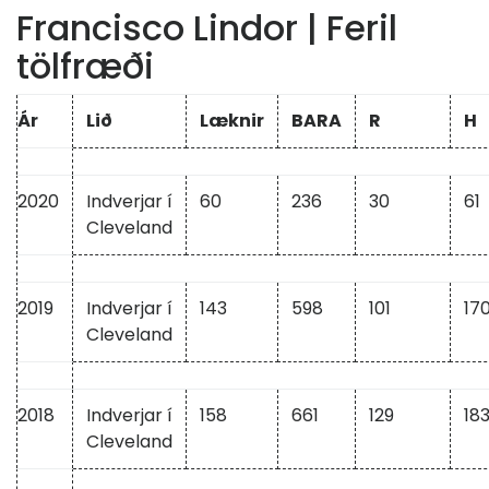
Francisco Lindor | Feril
tölfræði
Ár
Lið
Læknir
BARA
R
H
2020
Indverjar í
60
236
30
61
Cleveland
2019
Indverjar í
143
598
101
17
Cleveland
2018
Indverjar í
158
661
129
18
Cleveland