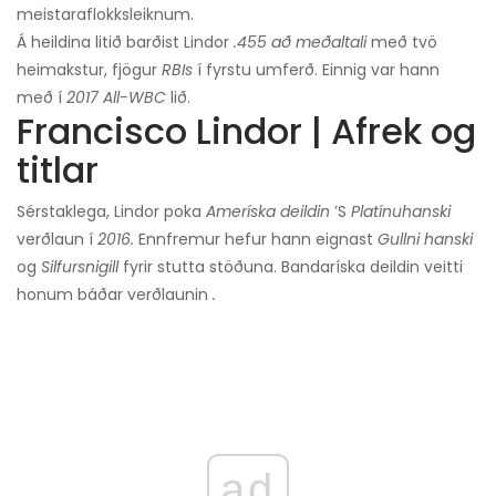
meistaraflokksleiknum.
Á heildina litið barðist Lindor
.455 að meðaltali
með tvö
heimakstur, fjögur
RBIs
í fyrstu umferð. Einnig var hann
með í
2017 All-WBC
lið.
Francisco Lindor | Afrek og
titlar
Sérstaklega, Lindor poka
Ameríska deildin
’S
Platínuhanski
verðlaun í
2016.
Ennfremur hefur hann eignast
Gullni hanski
og
Silfursnigill
fyrir stutta stöðuna. Bandaríska deildin veitti
honum báðar verðlaunin
.
ad