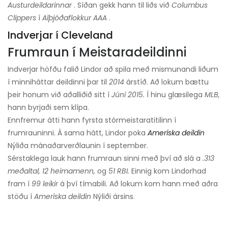
Austurdeildarinnar
. Síðan gekk hann til liðs við
Columbus
Clippers
í
Alþjóðaflokkur AAA
.
Indverjar í Cleveland
Frumraun í Meistaradeildinni
Indverjar höfðu falið Lindor að spila með mismunandi liðum
í minniháttar deildinni þar til
2014
árstíð. Að lokum bættu
þeir honum við aðalliðið sitt í
Júní 2015.
Í hinu glæsilega
MLB,
hann byrjaði sem klípa.
Ennfremur átti hann fyrsta stórmeistaratitilinn í
frumrauninni. Á sama hátt, Lindor poka
Ameríska deildin
Nýliða mánaðarverðlaunin í september.
Sérstaklega lauk hann frumraun sinni með því að slá a
.313
meðaltal, 12 heimamenn,
og
51 RBI.
Einnig kom Lindorhad
fram í
99 leikir
á því tímabili. Að lokum kom hann með aðra
stöðu í
Ameríska deildin
Nýliði ársins.