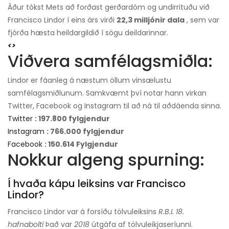
Áður tókst Mets að forðast gerðardóm og undirrituðu við
Francisco Lindor í eins árs virði
22,3 milljónir dala
, sem var
fjórða hæsta heildargildið í sögu deildarinnar.
<>
Viðvera samfélagsmiðla:
Lindor er fáanleg á næstum öllum vinsælustu
samfélagsmiðlunum. Samkvæmt því notar hann virkan
Twitter, Facebook og Instagram til að ná til aðdáenda sinna.
Twitter
: 197.800 fylgjendur
Instagram
: 766.000 fylgjendur
Facebook
: 150.614 Fylgjendur
Nokkur algeng spurning:
Í hvaða kápu leiksins var Francisco
Lindor?
Francisco Lindor var á forsíðu tölvuleiksins
R.B.I. 18.
hafnabolti
Það var
2018
útgáfa af tölvuleikjaseríunni.