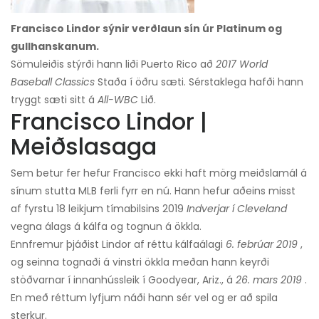
Francisco Lindor sýnir verðlaun sín úr Platinum og
gullhanskanum.
Sömuleiðis stýrði hann liði Puerto Rico að
2017 World
Baseball Classics
Staða í öðru sæti. Sérstaklega hafði hann
tryggt sæti sitt á
All-WBC
Lið.
Francisco Lindor |
Meiðslasaga
Sem betur fer hefur Francisco ekki haft mörg meiðslamál á
sínum stutta MLB ferli fyrr en nú. Hann hefur aðeins misst
af fyrstu 18 leikjum tímabilsins 2019
Indverjar í Cleveland
vegna álags á kálfa og tognun á ökkla.
Ennfremur þjáðist Lindor af réttu kálfaálagi
6. febrúar 2019
,
og seinna tognaði á vinstri ökkla meðan hann keyrði
stöðvarnar í innanhússleik í Goodyear, Ariz., á
26. mars 2019
.
En með réttum lyfjum náði hann sér vel og er að spila
sterkur.