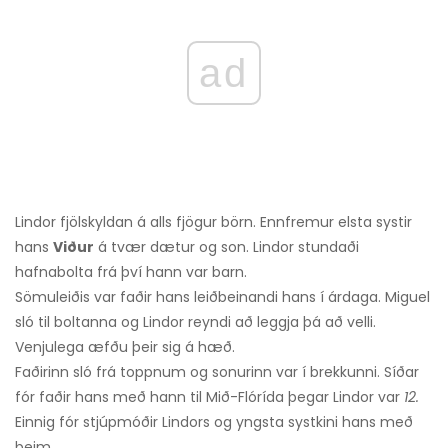
ad
Lindor fjölskyldan á alls fjögur börn. Ennfremur elsta systir
hans
Viður
á tvær dætur og son. Lindor stundaði
hafnabolta frá því hann var barn.
Sömuleiðis var faðir hans leiðbeinandi hans í árdaga. Miguel
sló til boltanna og Lindor reyndi að leggja þá að velli.
Venjulega æfðu þeir sig á hæð.
Faðirinn sló frá toppnum og sonurinn var í brekkunni. Síðar
fór faðir hans með hann til Mið-Flórída þegar Lindor var
12.
Einnig fór stjúpmóðir Lindors og yngsta systkini hans með
þeim.