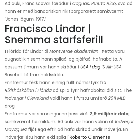
Að auki, Francisco
var fæddur í
Caguas, Puerto Rico,
svo að
hann er með bandarískan ríkisborgararétt samkvæmt
‘Jones lögum, 1917.’
Francisco Lindor |
Snemma starfsferill
Í Flórída fór Lindor til
Montverde akademían
. Þetta voru
augnablikin sem hann spilaði og þjálfaði hafnabolta. Á
þessum tímum var hann skráður í
USA í dag
’S
All-USA
Baseball lið framhaldsskóla.
Ennfremur fékk hann einnig fullt námsstyrk frá
Ríkisháskólinn í Flórída
að spila fyrir hafnaboltaliðið sitt. The
Indverjar í Cleveland
valdi hann í fyrstu umferð
2011
MLB
drög.
Ennfremur var samningurinn þess virði
2,9 milljónir dala,
samkvæmt heimildum. Að auki var hann valinn af
Indverjar
Mayaguez
fljótlega eftir að hafa skrifað undir Indverja. En
Indverjar létu hann ekki spila í
Roberto Clemente