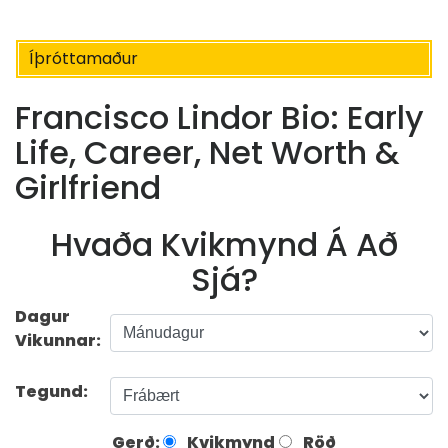
Íþróttamaður
Francisco Lindor Bio: Early
Life, Career, Net Worth &
Girlfriend
Hvaða Kvikmynd Á Að
Sjá?
Dagur
Vikunnar:
Tegund:
Gerð:
Kvikmynd
Röð