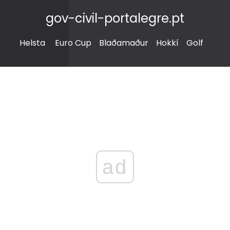
gov-civil-portalegre.pt
Helsta
Euro Cup
Blaðamaður
Hokkí
Golf
ad