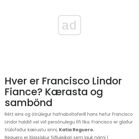
ad
Hver er Francisco Lindor
Fiance? Kærasta og
sambönd
Rétt eins og ótrúlegur hafnaboltaferill hans hefur Francisco
Lindor haldið vel við persónulegu lífi líka. Francisco er glaður
trúlofaður kærustu sinni,
Katia Reguero.
Reguero er klassískur fiðluleikari sem lauk námi í