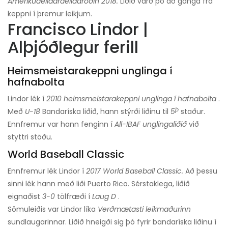
Ameríkudeildardeildaröðin 2018.
Liðið varð þó að ganga frá
keppni í þremur leikjum.
Francisco Lindor |
Alþjóðlegur ferill
Heimsmeistarakeppni unglinga í
hafnabolta
Lindor lék í
2010 heimsmeistarakeppni unglinga í hafnabolta
.
þ
Með
U-18
Bandaríska liðið, hann stýrði liðinu til
5
staður.
Ennfremur var hann fenginn í
All-IBAF unglingaliðið
við
styttri stöðu.
World Baseball Classic
Ennfremur lék Lindor í
2017 World Baseball Classic.
Að þessu
sinni lék hann með liði Puerto Rico. Sérstaklega, liðið
eignaðist
3-0
tölfræði í
Laug D
.
Sömuleiðis var Lindor líka
Verðmætasti leikmaðurinn
sundlaugarinnar. Liðið hneigði sig þó fyrir bandaríska liðinu í