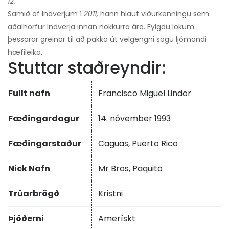
12.
Samið af Indverjum í
2011,
hann hlaut viðurkenningu sem
aðalhorfur Indverja innan nokkurra ára. Fylgdu lokum
þessarar greinar til að pakka út velgengni sögu ljómandi
hæfileika.
Stuttar staðreyndir:
Fullt nafn
Francisco Miguel Lindor
Fæðingardagur
14. nóvember 1993
Fæðingarstaður
Caguas, Puerto Rico
Nick Nafn
Mr Bros, Paquito
Trúarbrögð
Kristni
Þjóðerni
Amerískt