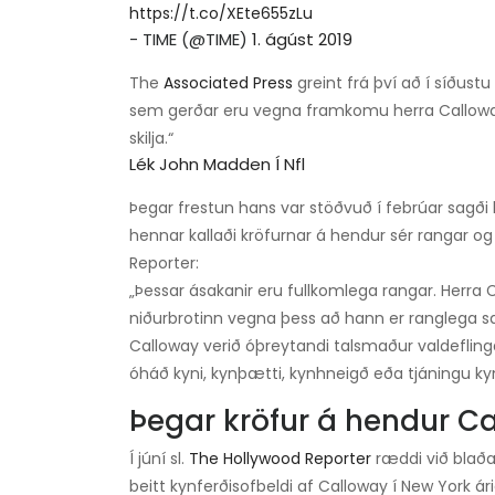
https://t.co/XEte655zLu
- TIME (@TIME)
1. ágúst 2019
The
Associated Press
greint frá því að í síðustu
sem gerðar eru vegna framkomu herra Callowa
skilja.“
Lék John Madden Í Nfl
Þegar frestun hans var stöðvuð í febrúar sagði 
hennar kallaði kröfurnar á hendur sér rangar og
Reporter:
„Þessar ásakanir eru fullkomlega rangar. Herra 
niðurbrotinn vegna þess að hann er ranglega sa
Calloway verið óþreytandi talsmaður valdeflingar 
óháð kyni, kynþætti, kynhneigð eða tjáningu ky
Þegar kröfur á hendur Ca
Í júní sl.
The Hollywood Reporter
ræddi við blaða
beitt kynferðisofbeldi af Calloway í New York 