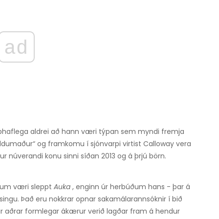
ad
haflega aldrei að hann væri týpan sem myndi fremja
yldumaður“ og framkomu í sjónvarpi virtist Calloway vera
tur núverandi konu sinni síðan 2013 og á þrjú börn.
anum væri sleppt
Auka
, enginn úr herbúðum hans - þar á
singu. Það eru nokkrar opnar sakamálarannsóknir í bið
r aðrar formlegar ákærur verið lagðar fram á hendur