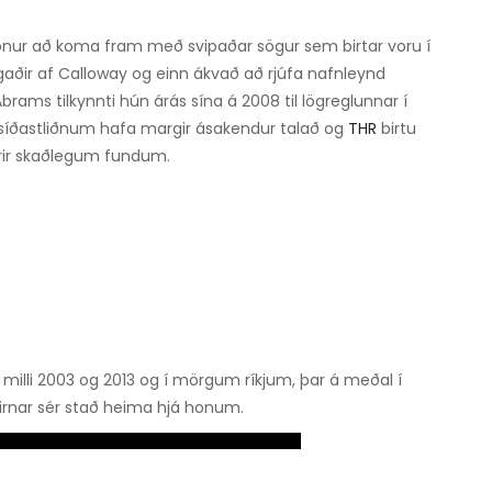
ur að koma fram með svipaðar sögur sem birtar voru í
gaðir af Calloway og einn ákvað að rjúfa nafnleynd
rams tilkynnti hún árás sína á 2008 til lögreglunnar í
í síðastliðnum hafa margir ásakendur talað og
THR
birtu
fyrir skaðlegum fundum.
milli 2003 og 2013 og í mörgum ríkjum, þar á meðal í
irnar sér stað heima hjá honum.