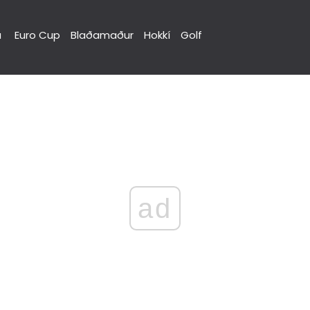
a
Euro Cup
Blaðamaður
Hokkí
Golf
ad