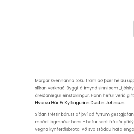
Margar kvennanna tóku fram að þær héldu upp
slíkan verknað. Byggt á ímynd sinni sem „fjölsk
áreiðanlegur einstaklingur. Hann hefur verið gif
Hversu Hár Er Kylfingurinn Dustin Johnson
Síðan fréttir bárust af því að fyrrum gestgjaf
meðal lögmaður hans - hefur sent frá sér yfirlý
vegna kynferðisbrota. Að svo stöddu hafa enga