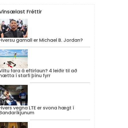
Vinsælast Fréttir
Hversu gamall er Michael B. Jordan?
Viltu fara á eftirlaun? 4 leiðir til að
hætta í starfi þínu fyrr
Hvers vegna LTE er svona hægt í
Bandaríkjunum