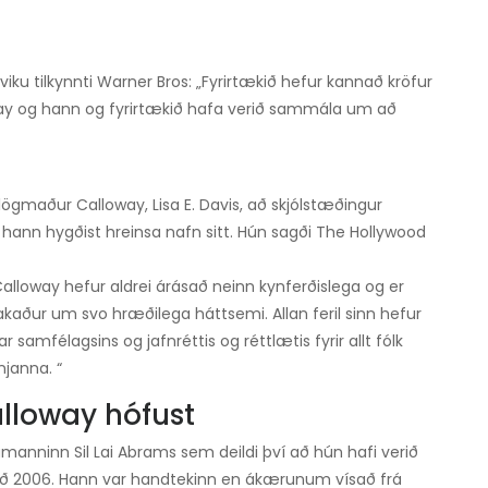
 viku tilkynnti Warner Bros: „Fyrirtækið hefur kannað kröfur
y og hann og fyrirtækið hafa verið sammála um að
lögmaður Calloway, Lisa E. Davis, að skjólstæðingur
 hann hygðist hreinsa nafn sitt. Hún sagði The Hollywood
Calloway hefur aldrei árásað neinn kynferðislega og er
kaður um svo hræðilega háttsemi. Allan feril sinn hefur
samfélagsins og jafnréttis og réttlætis fyrir allt fólk
njanna. “
lloway hófust
manninn Sil Lai Abrams sem deildi því að hún hafi verið
árið 2006. Hann var handtekinn en ákærunum vísað frá