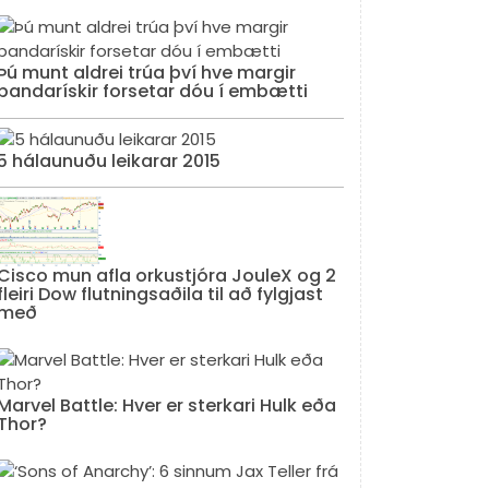
Þú munt aldrei trúa því hve margir
bandarískir forsetar dóu í embætti
5 hálaunuðu leikarar 2015
Cisco mun afla orkustjóra JouleX og 2
fleiri Dow flutningsaðila til að fylgjast
með
Marvel Battle: Hver er sterkari Hulk eða
Thor?