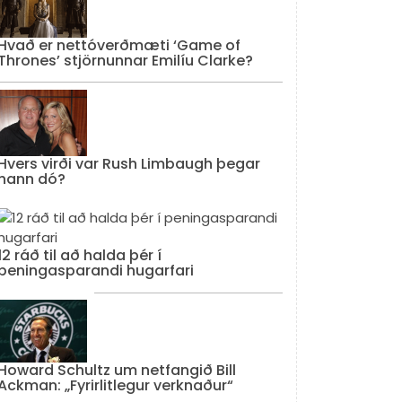
Hvað er nettóverðmæti ‘Game of
Thrones’ stjörnunnar Emilíu Clarke?
Hvers virði var Rush Limbaugh þegar
hann dó?
12 ráð til að halda þér í
peningasparandi hugarfari
Howard Schultz um netfangið Bill
Ackman: „Fyrirlitlegur verknaður“