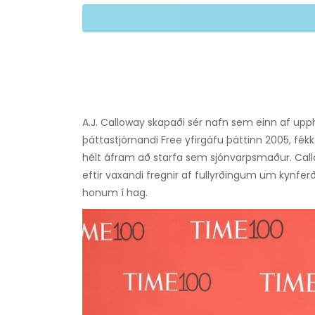
A.J. Calloway skapaði sér nafn sem einn af up
þáttastjórnandi Free yfirgáfu þáttinn 2005, fé
hélt áfram að starfa sem sjónvarpsmaður. Callow
eftir vaxandi fregnir af fullyrðingum um kynferð
honum í hag.