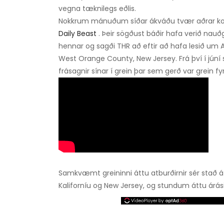
vegna tæknilegs eðlis.
Nokkrum mánuðum síðar ákváðu tvær aðrar kon
Daily Beast
. Þeir sögðust báðir hafa verið nauð
hennar og sagði THR að eftir að hafa lesið um Ab
West Orange County, New Jersey. Frá því í jún
frásagnir sínar í grein þar sem gerð var grein 
Samkvæmt greininni áttu atburðirnir sér stað á 
Kaliforníu og New Jersey, og stundum áttu árás