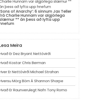
‘Sons of Anarchy’: 6 sinnum Jax Teller
frá Charlie Hunnam var algjörlega
slæmur ** án þess að lyfta upp
hnefum
Lesa Meira
Hvað Er Dez Bryant Nettóvirði
Hvað Kostar Chris Berman
Hver Er Nettóvirði Michael Strahan
Hversu Mörg Börn Á Shannon Sharpe
Hvað Er Raunverulegt Nafn Tony Romo