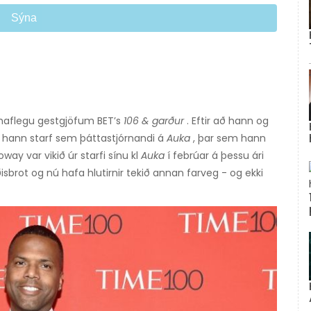
Sýna
phaflegu gestgjöfum BET’s
106 & garður
. Eftir að hann og
kk hann starf sem þáttastjórnandi á
Auka
, þar sem hann
ay var vikið úr starfi sínu kl
Auka
í febrúar á þessu ári
isbrot og nú hafa hlutirnir tekið annan farveg - og ekki