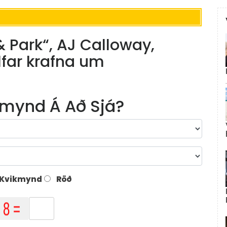
& Park“, AJ Calloway,
ölfar krafna um
mynd Á Að Sjá?
Kvikmynd
Röð