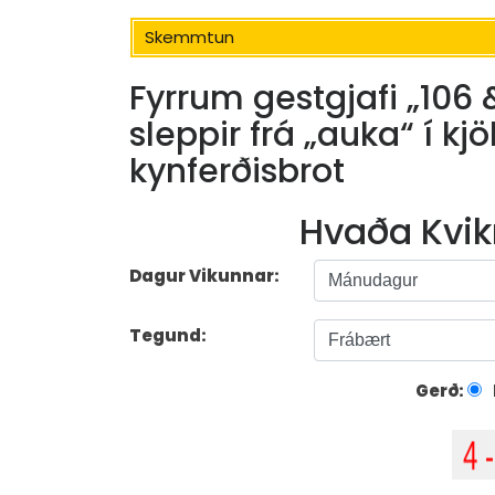
Skemmtun
Fyrrum gestgjafi „106 
sleppir frá „auka“ í kj
kynferðisbrot
Hvaða Kvik
Dagur Vikunnar:
Tegund:
Gerð: