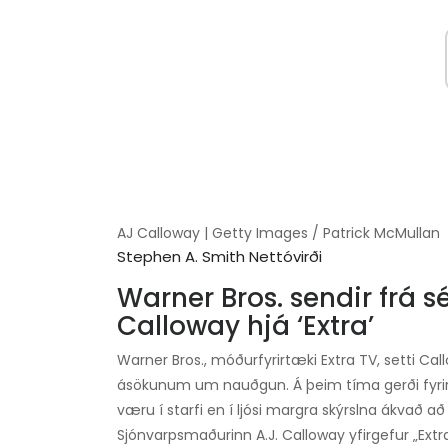
AJ Calloway | Getty Images / Patrick McMullan
Stephen A. Smith Nettóvirði
Warner Bros. sendir frá s
Calloway hjá ‘Extra’
Warner Bros., móðurfyrirtæki Extra TV, setti Cal
ásökunum um nauðgun. Á þeim tíma gerði fyrirt
væru í starfi en í ljósi margra skýrslna ákvað að v
Sjónvarpsmaðurinn A.J. Calloway yfirgefur „Ext