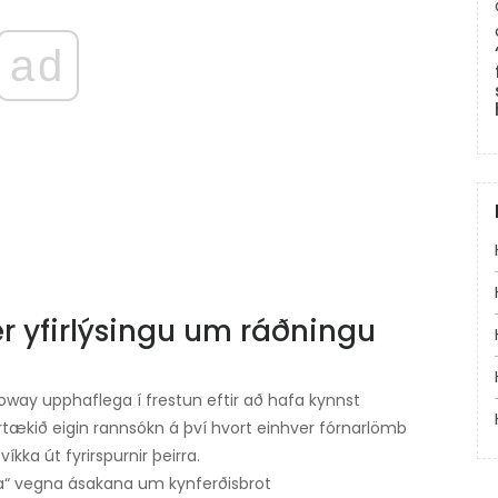
ad
ér yfirlýsingu um ráðningu
loway upphaflega í frestun eftir að hafa kynnst
ækið eigin rannsókn á því hvort einhver fórnarlömb
íkka út fyrirspurnir þeirra.
ra“ vegna ásakana um kynferðisbrot