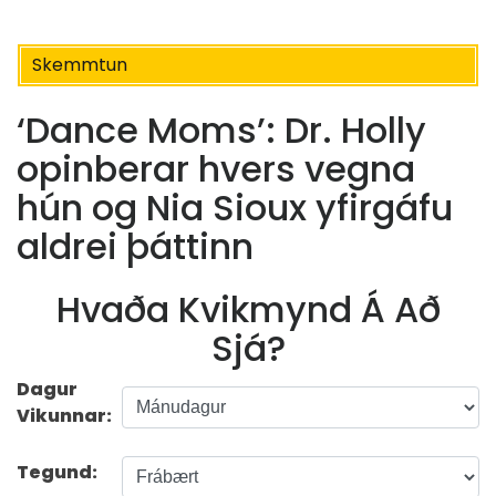
Skemmtun
‘Dance Moms’: Dr. Holly
opinberar hvers vegna
hún og Nia Sioux yfirgáfu
aldrei þáttinn
Hvaða Kvikmynd Á Að
Sjá?
Dagur
Vikunnar:
Tegund: