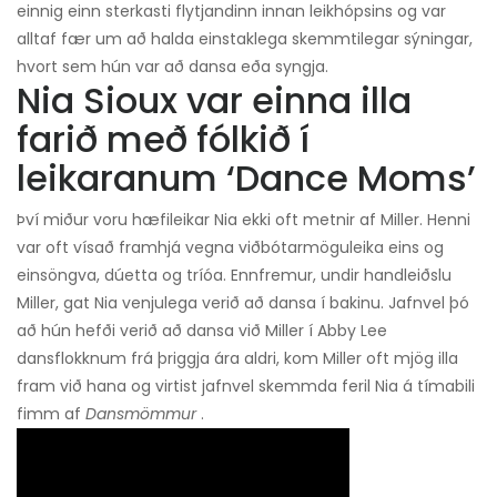
einnig einn sterkasti flytjandinn innan leikhópsins og var
alltaf fær um að halda einstaklega skemmtilegar sýningar,
hvort sem hún var að dansa eða syngja.
Nia Sioux var einna illa
farið með fólkið í
leikaranum ‘Dance Moms’
Því miður voru hæfileikar Nia ekki oft metnir af Miller. Henni
var oft vísað framhjá vegna viðbótarmöguleika eins og
einsöngva, dúetta og tríóa. Ennfremur, undir handleiðslu
Miller, gat Nia venjulega verið að dansa í bakinu. Jafnvel þó
að hún hefði verið að dansa við Miller í Abby Lee
dansflokknum frá þriggja ára aldri, kom Miller oft mjög illa
fram við hana og virtist jafnvel skemmda feril Nia á tímabili
fimm af
Dansmömmur
.