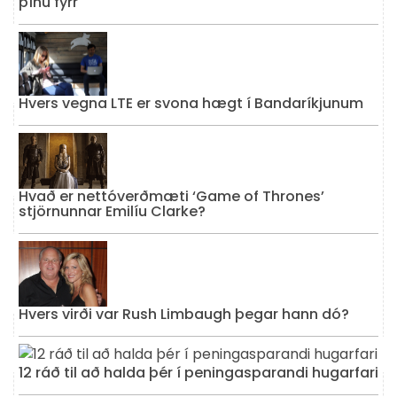
þínu fyrr
Hvers vegna LTE er svona hægt í Bandaríkjunum
Hvað er nettóverðmæti ‘Game of Thrones’
stjörnunnar Emilíu Clarke?
Hvers virði var Rush Limbaugh þegar hann dó?
12 ráð til að halda þér í peningasparandi hugarfari