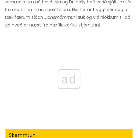
sammála um að bæði Nia og Dr. Holly hafi verið sjálfum sér
trú allan sinn tíma í þættinum. Nia hefur tryggt sér nóg af
tækifærum síðan
Dansmömmur
lauk og við hlökkum til að
sjá hvað er næst frá hæfileikaríku stjörnunni.
ad
Skemmtun