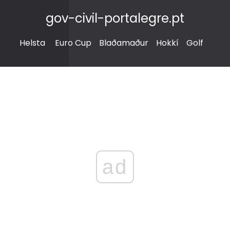
gov-civil-portalegre.pt
Helsta
Euro Cup
Blaðamaður
Hokkí
Golf
ad