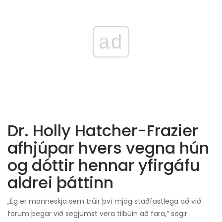
ad
Dr. Holly Hatcher-Frazier
afhjúpar hvers vegna hún
og dóttir hennar yfirgáfu
aldrei þáttinn
„Ég er manneskja sem trúir því mjög staðfastlega að við
förum þegar við segjumst vera tilbúin að fara,“ segir