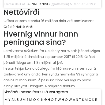
Færslu deilt af
JAFNREIKNING
(@offsetyrn) 5. febrúar 2019 klukkan 15:17 PST
Nettóvirði
Offset er sem stendur 16 milljóna dala virði samkvæmt
Orðstír Nettó Virði.
Hvernig vinnur hann
peningana sína?
Samkvæmt skýrslum frá Celebrity Net Worth þénaði Migos
$ 25 milljónir á tímabilinu september 2017 til 2018. Offset
þénaði líklega um $ 8 milljónir af því.
Þessar tekjur komu aðallega frá hljómsveitinni sem var á
tónleikaferð um landið. Þeir sýndu heilmiklar 93 sýningar á
aðeins 12 mánuðum. Á þessum tíma var lögum þeirra
einnig streymt í kringum 4 milljarða sinnum.
Skoðaðu þessa færslu á Instagram
M Y A L B U M S M O K I N G H O T W H O W A N T S M O K E