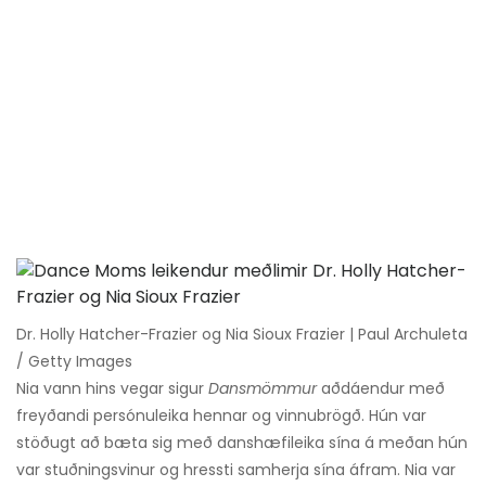
Dr. Holly Hatcher-Frazier og Nia Sioux Frazier | Paul Archuleta
/ Getty Images
Nia vann hins vegar sigur
Dansmömmur
aðdáendur með
freyðandi persónuleika hennar og vinnubrögð. Hún var
stöðugt að bæta sig með danshæfileika sína á meðan hún
var stuðningsvinur og hressti samherja sína áfram. Nia var