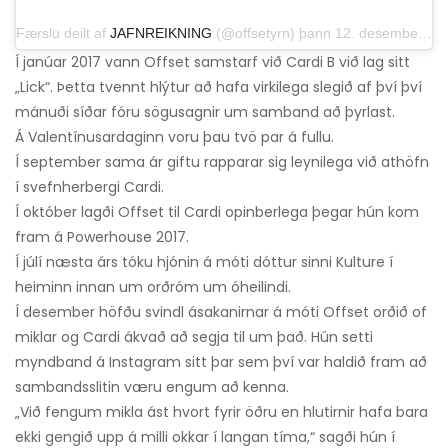
Færslu deilt af
JAFNREIKNING
(@offsetyrn) þann 12. desember 2018 klukkan 14:53 PST
Í janúar 2017 vann Offset samstarf við Cardi B við lag sitt
„Lick“. Þetta tvennt hlýtur að hafa virkilega slegið af því því
mánuði síðar fóru sögusagnir um samband að þyrlast.
Á Valentínusardaginn voru þau tvö par á fullu.
Í september sama ár giftu rapparar sig leynilega við athöfn
í svefnherbergi Cardi.
Í október lagði Offset til Cardi opinberlega þegar hún kom
fram á Powerhouse 2017.
Í júlí næsta árs tóku hjónin á móti dóttur sinni Kulture í
heiminn innan um orðróm um óheilindi.
Í desember höfðu svindl ásakanirnar á móti Offset orðið of
miklar og Cardi ákvað að segja til um það. Hún setti
myndband á Instagram sitt þar sem því var haldið fram að
sambandsslitin væru engum að kenna.
„Við fengum mikla ást hvort fyrir öðru en hlutirnir hafa bara
ekki gengið upp á milli okkar í langan tíma,“ sagði hún í