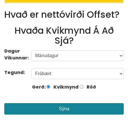
Hvað er nettóvirði Offset?
Hvaða Kvikmynd Á Að
Sjá?
Dagur
Vikunnar:
Tegund:
Gerð:
Kvikmynd
Röð
Sýna