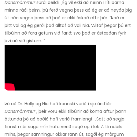
Dansmömmur
súrál deildi. „Ég vil ekki að neinn í lífi barna
minna ráði þeim„ þú ferð vegna þess að ég er að neyða þig
út eða vegna þess að það er ekki óskað eftir þér. “Það er
þitt val og ég gerði það alltaf að vali Nia. ‘Alltaf þegar þú ert
tilbúinn að fara getum við farið; svo það er ástæðan fyrir
því að við gistum. “
Þó að Dr. Holly og Nia hafi kannski verið í sjö árstíðir
Dansmömmur
, þeir voru ekki tilbúnir að koma aftur þann
áttunda þó að boðið hafi verið framlengt. „Satt að segja
finnst mér saga mín hafa verið sögð og í lok 7. tímabils
míns, þegar samningur okkar rann út, sagði ég mörgum