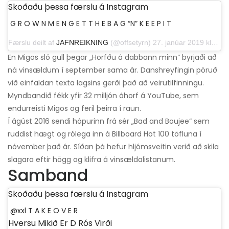
Skoðaðu þessa færslu á Instagram
G R O W N M E N G E T T H E B A G “N” K E E P I T
Færslu deilt af
JAFNREIKNING
(@offsetyrn) 27. janúar 2019 klukkan 10:39 PST
En Migos sló gull þegar „Horfðu á dabbann minn“ byrjaði að
ná vinsældum í september sama ár. Danshreyfingin pöruð
við einfaldan texta lagsins gerði það að veirutilfinningu.
Myndbandið fékk yfir 32 milljón áhorf á YouTube, sem
endurreisti Migos og feril þeirra í raun.
Í ágúst 2016 sendi hópurinn frá sér „Bad and Boujee“ sem
ruddist hægt og rólega inn á Billboard Hot 100 töfluna í
nóvember það ár. Síðan þá hefur hljómsveitin verið að skila
slagara eftir högg og klifra á vinsældalistanum.
Samband
Skoðaðu þessa færslu á Instagram
@xxl T A K E O V E R
Hversu Mikið Er D Rós Virði