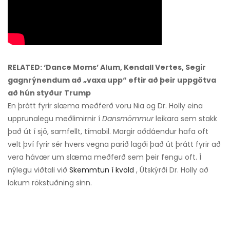
RELATED: ‘Dance Moms’ Alum, Kendall Vertes, Segir
gagnrýnendum að „vaxa upp“ eftir að þeir uppgötva
að hún styður Trump
En þrátt fyrir slæma meðferð voru Nia og Dr. Holly eina
upprunalegu meðlimirnir í
Dansmömmur
leikara sem stakk
það út í sjö, samfellt, tímabil. Margir aðdáendur hafa oft
velt því fyrir sér hvers vegna parið lagði það út þrátt fyrir að
vera hávær um slæma meðferð sem þeir fengu oft. Í
nýlegu viðtali við
Skemmtun í kvöld
, Útskýrði Dr. Holly að
lokum rökstuðning sinn.