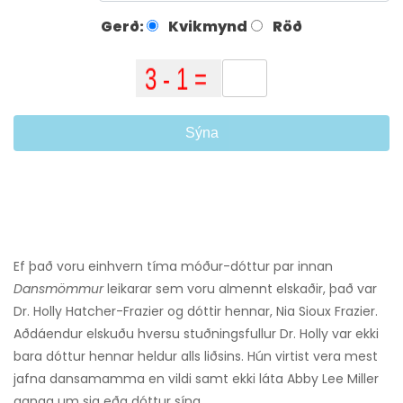
Gerð:
Kvikmynd
Röð
Sýna
Ef það voru einhvern tíma móður-dóttur par innan
Dansmömmur
leikarar sem voru almennt elskaðir, það var
Dr. Holly Hatcher-Frazier og dóttir hennar, Nia Sioux Frazier.
Aðdáendur elskuðu hversu stuðningsfullur Dr. Holly var ekki
bara dóttur hennar heldur alls liðsins. Hún virtist vera mest
jafna dansamamma en vildi samt ekki láta Abby Lee Miller
ganga um sig eða dóttur sína.