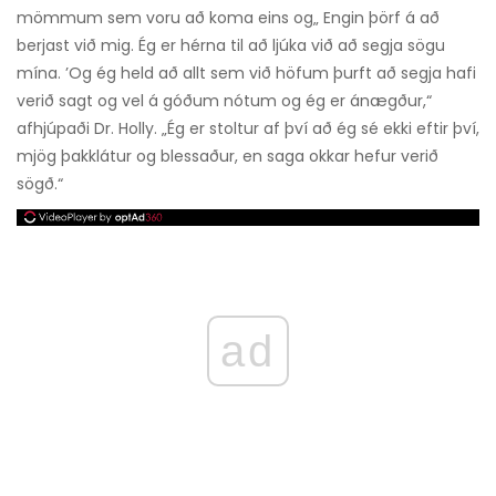
mömmum sem voru að koma eins og„ Engin þörf á að
berjast við mig. Ég er hérna til að ljúka við að segja sögu
mína. ’Og ég held að allt sem við höfum þurft að segja hafi
verið sagt og vel á góðum nótum og ég er ánægður,“
afhjúpaði Dr. Holly. „Ég er stoltur af því að ég sé ekki eftir því,
mjög þakklátur og blessaður, en saga okkar hefur verið
sögð.“
ad