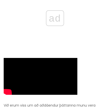
ad
Við erum viss um að aðdáendur þáttanna munu vera