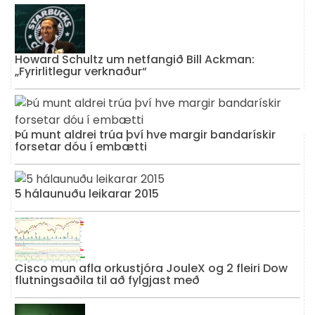
Howard Schultz um netfangið Bill Ackman:
„Fyrirlitlegur verknaður“
Þú munt aldrei trúa því hve margir bandarískir
forsetar dóu í embætti
5 hálaunuðu leikarar 2015
Cisco mun afla orkustjóra JouleX og 2 fleiri Dow
flutningsaðila til að fylgjast með