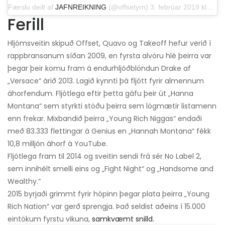
Færslu deilt af
JAFNREIKNING
(@offsetyrn) 3. febrúar 2019 klukkan 18:16 PST
Ferill
Hljómsveitin skipuð Offset, Quavo og Takeoff hefur verið í
rappbransanum síðan 2009, en fyrsta alvöru hlé þeirra var
þegar þeir komu fram á endurhljóðblöndun Drake af
„Versace“ árið 2013. Lagið kynnti þá fljótt fyrir almennum
áhorfendum. Fljótlega eftir þetta gáfu þeir út „Hanna
Montana“ sem styrkti stöðu þeirra sem lögmætir listamenn
enn frekar. Mixbandið þeirra „Young Rich Niggas“ endaði
með 83.333 flettingar á Genius en „Hannah Montana“ fékk
10,8 milljón áhorf á YouTube.
Fljótlega fram til 2014 og sveitin sendi frá sér No Label 2,
sem innihélt smelli eins og „Fight Night“ og „Handsome and
Wealthy.“
2015 byrjaði grimmt fyrir hópinn þegar plata þeirra „Young
Rich Nation“ var gerð sprengja. Það seldist aðeins í 15.000
eintökum fyrstu vikuna,
samkvæmt snilld.