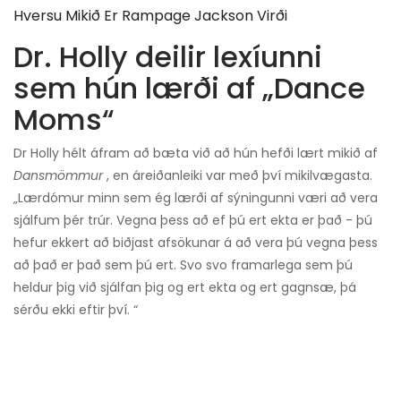
Hversu Mikið Er Rampage Jackson Virði
Dr. Holly deilir lexíunni
sem hún lærði af „Dance
Moms“
Dr Holly hélt áfram að bæta við að hún hefði lært mikið af
Dansmömmur
, en áreiðanleiki var með því mikilvægasta.
„Lærdómur minn sem ég lærði af sýningunni væri að vera
sjálfum þér trúr. Vegna þess að ef þú ert ekta er það - þú
hefur ekkert að biðjast afsökunar á að vera þú vegna þess
að það er það sem þú ert. Svo svo framarlega sem þú
heldur þig við sjálfan þig og ert ekta og ert gagnsæ, þá
sérðu ekki eftir því. “