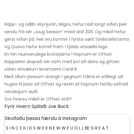
Rapp- og adlib-skynjunin, Migos, hefur náð langt síðan þeir
sendu frá sér „Juug Season“ mixið árið 2011. Og mikið hefur
gerst síðan þá. Þeir eru komnir í fyrsta sæti tónlistarlistanna
og Quavo hefur komið fram í fjölda vinsælla laga.
En hin raunverulega brotstjarna í hópnum er Offset.
Rapparinn skapaði sér nafn með því að deita og giftast
síðan vinsælum listamanni Cardi B.
Með öllum þessum árangri í gegnum tíðina er eðlilegt að
hugsa til þess að Offset og restin af hópnum hefðu safnað
verulegum auði.
Svo hversu mikið er Offset virði?
Fyrir Hvern Spilaði Joe Buck
Skoðaðu þessa færslu á Instagram
S I N C E K I D S W E K N E W W E U O L L BE G R E A T