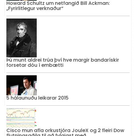
Howard Schultz um netfangið Bill Ackman:
„Fyrirlitlegur verknaður“
Þú munt aldrei trúa því hve margir bandarískir
forsetar dóu í embætti
5 hálaunuðu leikarar 2015
Cisco mun afla orkustjóra JouleX og 2 fleiri Dow
flutningsaðila til að fylgjast með