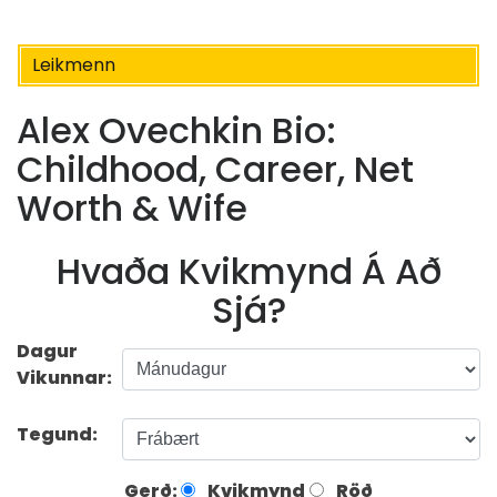
Leikmenn
Alex Ovechkin Bio:
Childhood, Career, Net
Worth & Wife
Hvaða Kvikmynd Á Að
Sjá?
Dagur
Vikunnar:
Tegund:
Gerð:
Kvikmynd
Röð