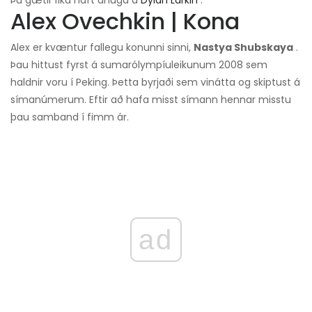
Þú gætir líka haft áhuga á
Dylan Larkin
.
Alex Ovechkin | Kona
Alex er kvæntur fallegu konunni sinni,
Nastya Shubskaya
.
Þau hittust fyrst á sumarólympíuleikunum 2008 sem
haldnir voru í Peking. Þetta byrjaði sem vinátta og skiptust á
símanúmerum. Eftir að hafa misst símann hennar misstu
þau samband í fimm ár.
ad