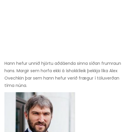
Hann hefur unnið hjörtu aðdáenda sinna síðan frumraun
hans. Margir sem horfa ekki á íshokkíleik þekkja líka Alex
Ovechkin þar sem hann hefur verið frægur í töluverðan
tíma núna.