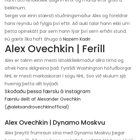
Hann átti íshokkíleik daginn eftir og mundi eftir gráti á
bekknum.
Sergei var einn stærsti stuðningsmaður Alex og foreldrar
hans reyndu að fylgja því eftir. Að auki talar hann ekki um
þetta opinskátt þar sem hann lýsir því sem erfiðri stund.
Þú gætir líka haft áhuga á
Nazem Kadri
.
Alex Ovechkin | Ferill
Alex er talinn einn mesti íshokkíleikmaður allra tíma og
afrek hans skilgreina það. Fyrirliði Washington höfuðborgar
NHL er mesti markaskorari í sögu NHL. Svo við skulum sjá
hvernig þetta allt byrjaði.
Skoðaðu þessa færslu á Instagram
Færslu deilt af Alexander Ovechkin
(@aleksandrovechkinofficial)
Alex Ovechkin | Dynamo Moskvu
Alex þreytti frumraun sína með Dynamo Moskvu þegar