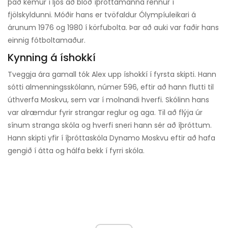
það kemur í ljós að blóð íþróttamanna rennur í
fjölskyldunni. Móðir hans er tvöfaldur Ólympíuleikari á
árunum 1976 og 1980 í körfubolta. Þar að auki var faðir hans
einnig fótboltamaður.
Kynning á íshokkí
Tveggja ára gamall tók Alex upp íshokkí í fyrsta skipti. Hann
sótti almenningsskólann, númer 596, eftir að hann flutti til
úthverfa Moskvu, sem var í molnandi hverfi. Skólinn hans
var alræmdur fyrir strangar reglur og aga. Til að flýja úr
sínum stranga skóla og hverfi sneri hann sér að íþróttum.
Hann skipti yfir í íþróttaskóla Dynamo Moskvu eftir að hafa
gengið í átta og hálfa bekk í fyrri skóla.