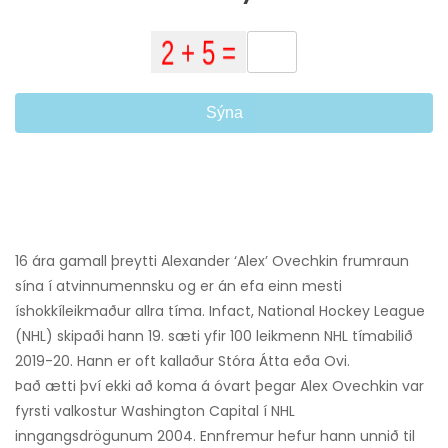
Sýna
16 ára gamall þreytti Alexander ‘Alex’ Ovechkin frumraun
sína í atvinnumennsku og er án efa einn mesti
íshokkíleikmaður allra tíma. Infact, National Hockey League
(NHL) skipaði hann 19. sæti yfir 100 leikmenn NHL tímabilið
2019-20. Hann er oft kallaður Stóra Átta eða Ovi.
Það ætti því ekki að koma á óvart þegar Alex Ovechkin var
fyrsti valkostur Washington Capital í NHL
inngangsdrögunum 2004. Ennfremur hefur hann unnið til