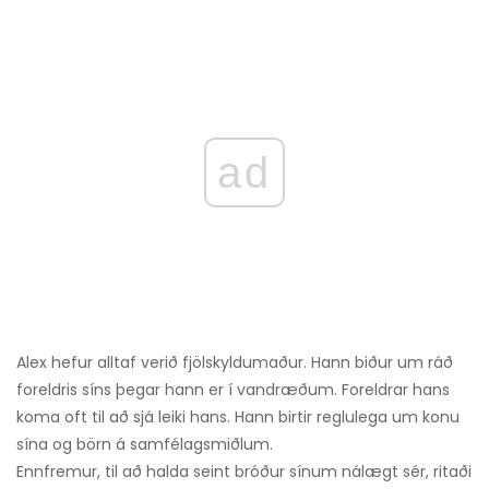
ad
Alex hefur alltaf verið fjölskyldumaður. Hann biður um ráð
foreldris síns þegar hann er í vandræðum. Foreldrar hans
koma oft til að sjá leiki hans. Hann birtir reglulega um konu
sína og börn á samfélagsmiðlum.
Ennfremur, til að halda seint bróður sínum nálægt sér, ritaði