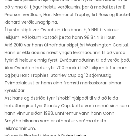
að vinna öll fjögur helstu verðlaunin, þar á meðal Lester B
Pearson verðlaun, Hart Memorial Trophy, Art Ross og Rocket
Richard verðlaunagripina.
Í fyrsta skipti var Ovechkin í leikbanni hjá NHL í tveimur
leikjum. Að lokum kostaði þetta hann 98.844 $ í laun.
Árið 2010 var hann útnefndur skipstjóri Washington Capital.
Hann er ekki aðeins næst yngsti leikmaðurinn til að verða
fyrirliði heldur einnig fyrsti Evrópumaðurinn til að verða það.
Alex Ovechkin hefur yfir 700 mörk í 1.152 leikjum á ferlinum
og þrjú Hart Trophies, Stanley Cup og 12 stjörnustig.
Tvímælalaust er hann einn fremsti markaskorari sinnar
kynslóðar.
Ást hans og ástríða fyrir íshokkí hjálpaði til við að leiða
höfuðborgina fyrir Stanley Cup. Þetta var í annað sinn sem
hann vinnur síðan 1998. Ennfremur vann hann Conn
Smythe bikarinn sem er afhentur verðmætasta
leikmanninum.