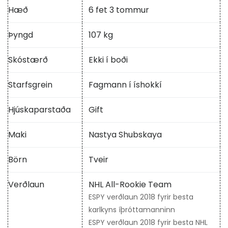
Hæð
6 fet 3 tommur
Þyngd
107 kg
Skóstærð
Ekki í boði
Starfsgrein
Fagmann í íshokkí
Hjúskaparstaða
Gift
Maki
Nastya Shubskaya
Börn
Tveir
Verðlaun
NHL All-Rookie Team
ESPY verðlaun 2018 fyrir besta
karlkyns íþróttamanninn
ESPY verðlaun 2018 fyrir besta NHL