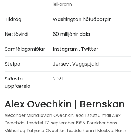
leikarann
Tildrög
Washington höfuðborgir
Nettóvirði
60 milljónir dala
Samfélagsmiðlar
Instagram
,
Twitter
Stelpa
Jersey
,
Veggspjald
Síðasta
2021
uppfærsla
Alex Ovechkin | Bernskan
Alexander Mikhailovich Ovechkin, eða í stuttu máli Alex
Ovechkin, fæddist 17. september 1985. Foreldrar hans
Mikhail og Tatyana Ovechkin fæddu hann í Moskvu. Hann