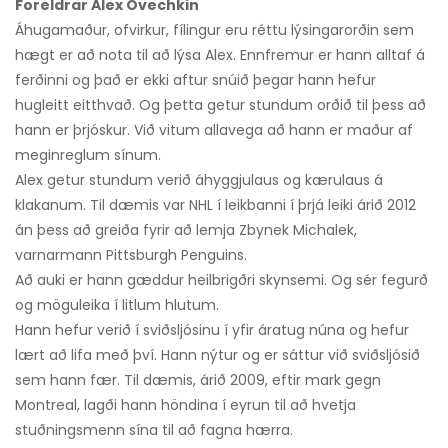
Foreldrar Alex Ovechkin
Áhugamaður, ofvirkur, fílingur eru réttu lýsingarorðin sem
hægt er að nota til að lýsa Alex. Ennfremur er hann alltaf á
ferðinni og það er ekki aftur snúið þegar hann hefur
hugleitt eitthvað. Og þetta getur stundum orðið til þess að
hann er þrjóskur. Við vitum allavega að hann er maður af
meginreglum sínum.
Alex getur stundum verið áhyggjulaus og kærulaus á
klakanum. Til dæmis var NHL í leikbanni í þrjá leiki árið 2012
án þess að greiða fyrir að lemja Zbynek Michalek,
varnarmann Pittsburgh Penguins.
Að auki er hann gæddur heilbrigðri skynsemi. Og sér fegurð
og möguleika í litlum hlutum.
Hann hefur verið í sviðsljósinu í yfir áratug núna og hefur
lært að lifa með því. Hann nýtur og er sáttur við sviðsljósið
sem hann fær. Til dæmis, árið 2009, eftir mark gegn
Montreal, lagði hann höndina í eyrun til að hvetja
stuðningsmenn sína til að fagna hærra.