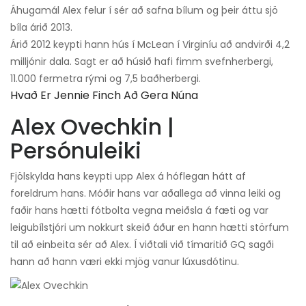
Áhugamál Alex felur í sér að safna bílum og þeir áttu sjö
bíla árið 2013.
Árið 2012 keypti hann hús í McLean í Virginíu að andvirði 4,2
milljónir dala. Sagt er að húsið hafi fimm svefnherbergi,
11.000 fermetra rými og 7,5 baðherbergi.
Hvað Er Jennie Finch Að Gera Núna
Alex Ovechkin |
Persónuleiki
Fjölskylda hans keypti upp Alex á hóflegan hátt af
foreldrum hans. Móðir hans var aðallega að vinna leiki og
faðir hans hætti fótbolta vegna meiðsla á fæti og var
leigubílstjóri um nokkurt skeið áður en hann hætti störfum
til að einbeita sér að Alex. Í viðtali við tímaritið GQ sagði
hann að hann væri ekki mjög vanur lúxusdótinu.