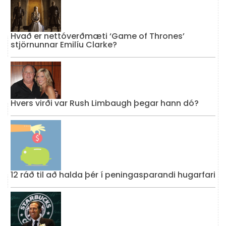
Hvað er nettóverðmæti ‘Game of Thrones’
stjörnunnar Emilíu Clarke?
Hvers virði var Rush Limbaugh þegar hann dó?
12 ráð til að halda þér í peningasparandi hugarfari