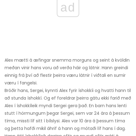
ad
Alex mætti ​​á æfingar snemma morguns og seint á kvöldin
meðan vinir hans voru að verða háir og látnir. Hann greindi
einnig frá því að flestir þeirra væru látnir í viðtali en sumir
væru í fangelsi.
Bróðir hans, Sergei, kynnti Alex fyrir íshokkíi og hvatti hann til
að stunda íshokkí. Og ef foreldrar þeirra gátu ekki farið með
Alex í íshokkíleik myndi Sergei gera það. En barn hans lenti
stutt í hörmungum þegar Sergei, sem var 24 ára á þessum
tíma, missti líf sitt í bílslysi. Alex var 10 ára á þessum tíma
og þetta hafði mikil áhrif á hann og mótaði líf hans í dag.