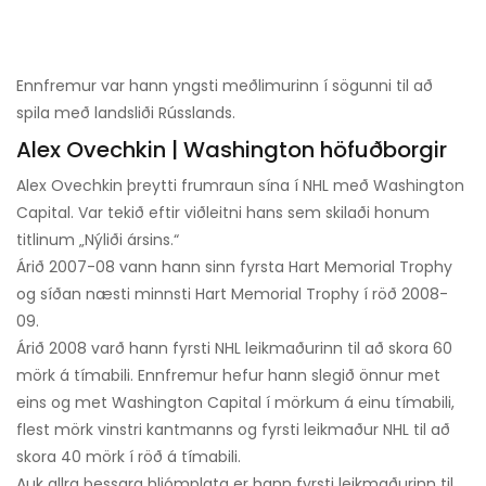
Ennfremur var hann yngsti meðlimurinn í sögunni til að
spila með landsliði Rússlands.
Alex Ovechkin | Washington höfuðborgir
Alex Ovechkin þreytti frumraun sína í NHL með Washington
Capital. Var tekið eftir viðleitni hans sem skilaði honum
titlinum „Nýliði ársins.“
Árið 2007-08 vann hann sinn fyrsta Hart Memorial Trophy
og síðan næsti minnsti Hart Memorial Trophy í röð 2008-
09.
Árið 2008 varð hann fyrsti NHL leikmaðurinn til að skora 60
mörk á tímabili. Ennfremur hefur hann slegið önnur met
eins og met Washington Capital í mörkum á einu tímabili,
flest mörk vinstri kantmanns og fyrsti leikmaður NHL til að
skora 40 mörk í röð á tímabili.
Auk allra þessara hljómplata er hann fyrsti leikmaðurinn til