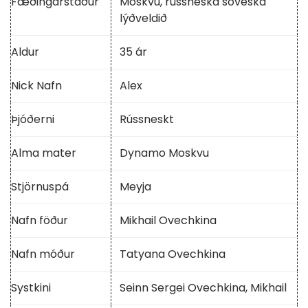
Fæðingarstaður
Moskvu, rússneska sovéska
lýðveldið
Aldur
35 ár
Nick Nafn
Alex
Þjóðerni
Rússneskt
Alma mater
Dynamo Moskvu
Stjörnuspá
Meyja
Nafn föður
Mikhail Ovechkina
Nafn móður
Tatyana Ovechkina
Systkini
Seinn Sergei Ovechkina, Mikhail