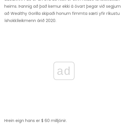
heims. Þannig að það kemur ekki á óvart þegar við segjum
að Wealthy Gorilla skipaði honum fimmta sæti yfir ríkustu
íshokkíleikmenn árið 2020.
ad
Hrein eign hans er $ 60 milljónir.