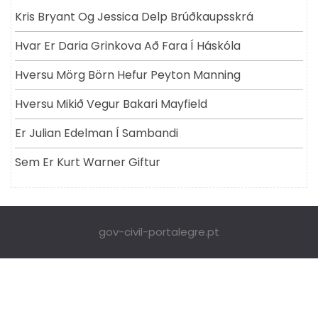
Kris Bryant Og Jessica Delp Brúðkaupsskrá
Hvar Er Daria Grinkova Að Fara Í Háskóla
Hversu Mörg Börn Hefur Peyton Manning
Hversu Mikið Vegur Bakari Mayfield
Er Julian Edelman Í Sambandi
Sem Er Kurt Warner Giftur
gov-civil-portalegre.pt