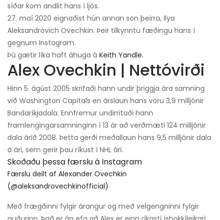
síðar kom andlit hans í ljós.
27. maí 2020 eignaðist hún annan son þeirra, Ilya
Aleksandrovich Ovechkin. Þeir tilkynntu fæðingu hans í
gegnum Instagram.
Þú gætir líka haft áhuga á
Keith Yandle.
Alex Ovechkin | Nettóvirði
Hinn 5. ágúst 2005 skrifaði hann undir þriggja ára samning
við Washington Capitals en árslaun hans voru 3,9 milljónir
Bandaríkjadala. Ennfremur undirritaði hann
framlengingarsamninginn í 13 ár að verðmæti 124 milljónir
dala árið 2008. Þetta gerði meðallaun hans 9,5 milljónir dala
á ári, sem gerir þau ríkust í NHL ári.
Skoðaðu þessa færslu á Instagram
Færslu deilt af Alexander Ovechkin
(@aleksandrovechkinofficial)
Með frægðinni fylgir árangur og með velgengninni fylgir
auðurinn. Það er án efa að Alex er einn ríkasti íshokkíleikari