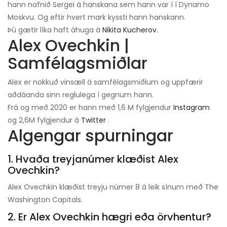
hann nafnið Sergei á hanskana sem hann var í í Dynamo
Moskvu. Og eftir hvert mark kyssti hann hanskann.
Þú gætir líka haft áhuga á
Nikita Kucherov.
Alex Ovechkin |
Samfélagsmiðlar
Alex er nokkuð vinsæll á samfélagsmiðlum og uppfærir
aðdáanda sinn reglulega í gegnum hann.
Frá og með 2020 er hann með 1,6 M fylgjendur
Instagram
og 2,6M fylgjendur á
Twitter
.
Algengar spurningar
1. Hvaða treyjanúmer klæðist Alex
Ovechkin?
Alex Ovechkin klæðist treyju númer 8 á leik sínum með The
Washington Capitals.
2. Er Alex Ovechkin hægri eða örvhentur?