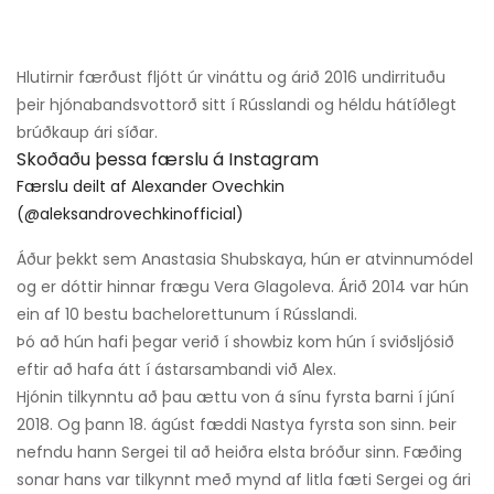
Hlutirnir færðust fljótt úr vináttu og árið 2016 undirrituðu
þeir hjónabandsvottorð sitt í Rússlandi og héldu hátíðlegt
brúðkaup ári síðar.
Skoðaðu þessa færslu á Instagram
Færslu deilt af Alexander Ovechkin
(@aleksandrovechkinofficial)
Áður þekkt sem Anastasia Shubskaya, hún er atvinnumódel
og er dóttir hinnar frægu Vera Glagoleva. Árið 2014 var hún
ein af 10 bestu bachelorettunum í Rússlandi.
Þó að hún hafi þegar verið í showbiz kom hún í sviðsljósið
eftir að hafa átt í ástarsambandi við Alex.
Hjónin tilkynntu að þau ættu von á sínu fyrsta barni í júní
2018. Og þann 18. ágúst fæddi Nastya fyrsta son sinn. Þeir
nefndu hann Sergei til að heiðra elsta bróður sinn. Fæðing
sonar hans var tilkynnt með mynd af litla fæti Sergei og ári