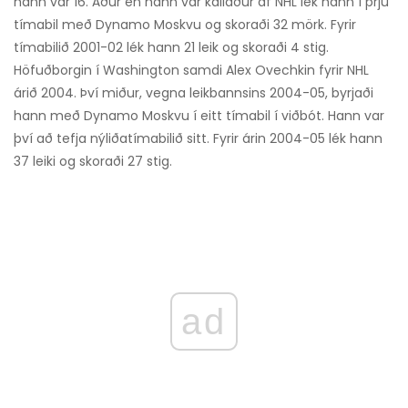
hann var 16. Áður en hann var kallaður af NHL lék hann í þrjú
tímabil með Dynamo Moskvu og skoraði 32 mörk. Fyrir
tímabilið 2001-02 lék hann 21 leik og skoraði 4 stig.
Höfuðborgin í Washington samdi Alex Ovechkin fyrir NHL
árið 2004. Því miður, vegna leikbannsins 2004-05, byrjaði
hann með Dynamo Moskvu í eitt tímabil í viðbót. Hann var
því að tefja nýliðatímabilið sitt. Fyrir árin 2004-05 lék hann
37 leiki og skoraði 27 stig.
ad