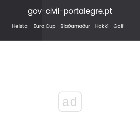
gov-civil-portalegre.pt
Helsta
Euro Cup
Blaðamaður
Hokkí
Golf
ad